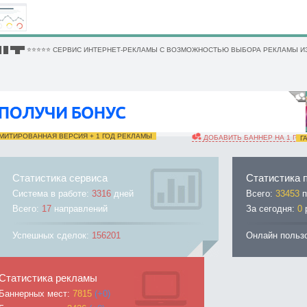
 █ ▀█▀ ⭐⭐⭐⭐⭐ СЕРВИС ИНТЕРНЕТ-РЕКЛАМЫ С ВОЗМОЖНОСТЬЮ ВЫБОРА РЕКЛАМЫ ИЗ
ИТИРОВАННАЯ ВЕРСИЯ + 1 ГОД РЕКЛАМЫ
ДОБАВИТЬ БАННЕР НА 1 ГОД
ГА
Статистика сервиса
Статистика 
Система в работе:
3316
дней
Всего:
33453
п
Всего:
17
направлений
За сегодня:
0
Успешных сделок:
156201
Онлайн польз
Статистика рекламы
Баннерных мест:
7815
(+0)