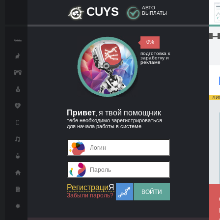
CUYS
АВТО
ВЫПЛАТЫ
█▬█
0%
подготовка к
заработку и
рекламе
ЛИМ
Привет
я твой помощник
,
тебе необходимо зарегистрироваться
для начала работы в системе
Регистраци
Я
ВОЙТИ
Забыли пароль?