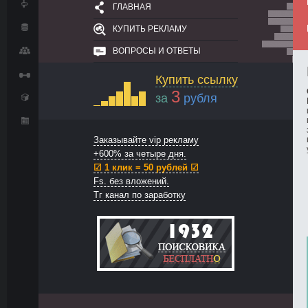
ГЛАВНАЯ
КУПИТЬ РЕКЛАМУ
ВОПРОСЫ И ОТВЕТЫ
Купить ссылку
3
за
рубля
Заказывайте vip рекламу
+600% за четыре дня.
☑ 1 клик = 50 рублей ☑
Fs. без вложений.
Тг канал по заработку