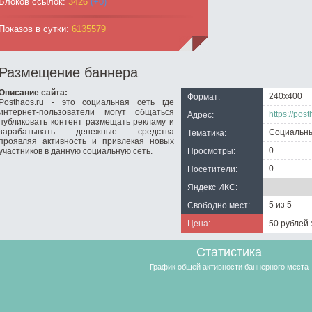
Блоков ссылок:
3426
(+0)
Показов в сутки:
6135579
Размещение баннера
Описание сайта:
240x400
Формат:
Posthaos.ru - это социальная сеть где
интернет-пользователи могут общаться
https://post
Адрес:
публиковать контент размещать рекламу и
зарабатывать денежные средства
Социальны
Тематика:
проявляя активность и привлекая новых
0
участников в данную социальную сеть.
Просмотры:
0
Посетители:
Яндекс ИКС:
5 из 5
Cвободно мест:
Цена:
50 рублей
Статистика
График общей активности баннерного места