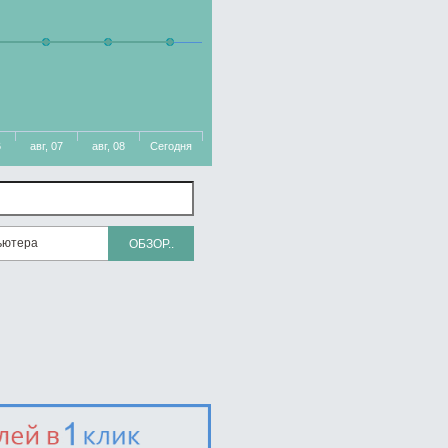
6
авг, 07
авг, 08
Сегодня
ьютера
ОБЗОР..