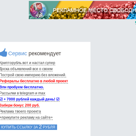
Сервис
рекомендует
Крипторубль вот и настал супер
Доска объявлений вce о своем
Построй свою империю.без вложений.
Рефералы бесплатно в любой проект
Впн пробуем бесплатно.
Рассылки в telegram и max
☑ + 7000 рублей каждый день! ☑
Забери бонус 200 руб.
Реклама твоего проекта
+прикупите рекламу на сайте+
2
КУПИТЬ ССЫЛКУ ЗА
РУБЛЯ