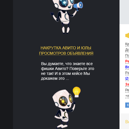
Кр
До
По
Р
В
Ра
☑
За
Ре
+п
В