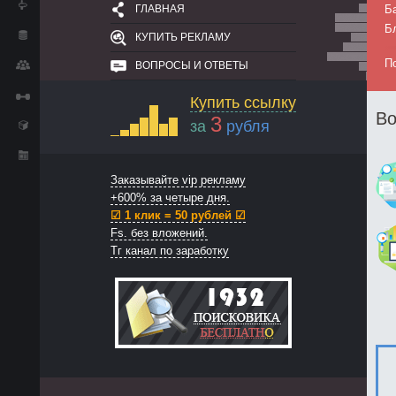
ГЛАВНАЯ
Б
Б
КУПИТЬ РЕКЛАМУ
П
ВОПРОСЫ И ОТВЕТЫ
Купить ссылку
Во
3
за
рубля
Заказывайте vip рекламу
+600% за четыре дня.
☑ 1 клик = 50 рублей ☑
Fs. без вложений.
Тг канал по заработку