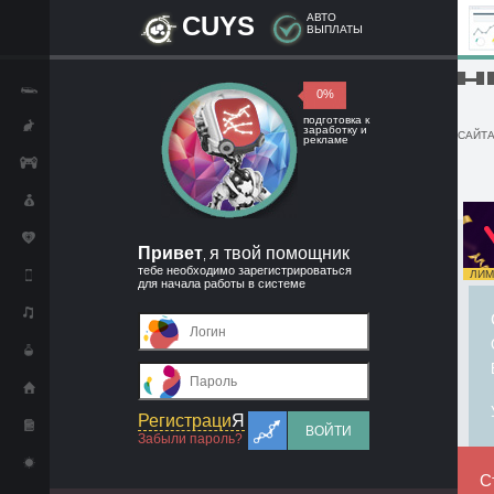
CUYS
АВТО
ВЫПЛАТЫ
█▬█ █
0%
подготовка к
заработку и
САЙТА
рекламе
Привет
я твой помощник
,
тебе необходимо зарегистрироваться
ЛИМИ
для начала работы в системе
Регистраци
Я
ВОЙТИ
Забыли пароль?
С