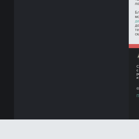
п
Бл
м
де
до
те
ск
С
с
р
и
©
П