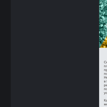
С
п
п
п
Н
в
р
п
у
К
м