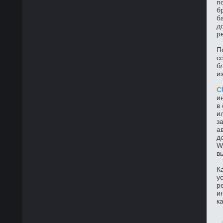
п
б
б
д
р
П
с
б
и
C
и
в
и
з
а
д
W
в
К
у
р
и
к