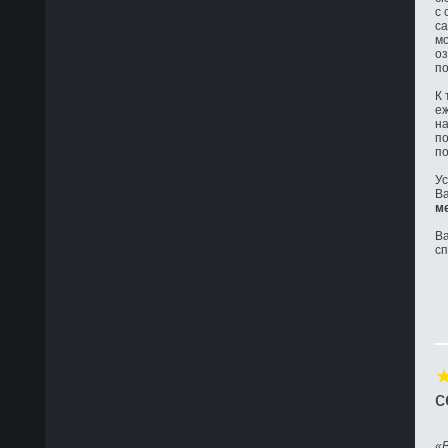
с 
са
мо
оз
по
К 
е
на
по
по
Ус
Ва
м
Ва
с
с
«