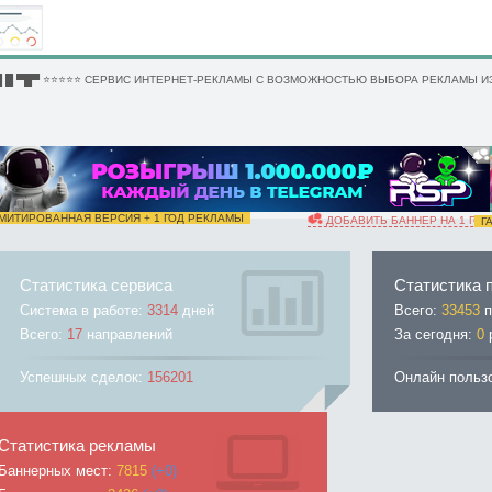
 █ ▀█▀ ⭐⭐⭐⭐⭐ СЕРВИС ИНТЕРНЕТ-РЕКЛАМЫ С ВОЗМОЖНОСТЬЮ ВЫБОРА РЕКЛАМЫ ИЗ
ИТИРОВАННАЯ ВЕРСИЯ + 1 ГОД РЕКЛАМЫ
ДОБАВИТЬ БАННЕР НА 1 ГОД
ГА
Статистика сервиса
Статистика 
Система в работе:
3314
дней
Всего:
33453
п
Всего:
17
направлений
За сегодня:
0
Успешных сделок:
156201
Онлайн польз
Статистика рекламы
Баннерных мест:
7815
(+0)