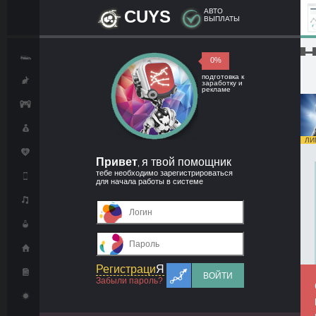
CUYS
АВТО
ВЫПЛАТЫ
█▬█
0%
подготовка к
заработку и
рекламе
ЛИМ
Привет
я твой помощник
,
тебе необходимо зарегистрироваться
для начала работы в системе
Регистраци
Я
ВОЙТИ
Забыли пароль?