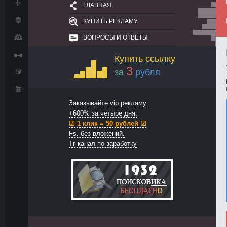
ГЛАВНАЯ
КУПИТЬ РЕКЛАМУ
ВОПРОСЫ И ОТВЕТЫ
Купить ссылку
3
за
рубля
Заказывайте vip рекламу
+600% за четыре дня.
☑ 1 клик = 50 рублей ☑
Fs. без вложений.
Тг канал по заработку