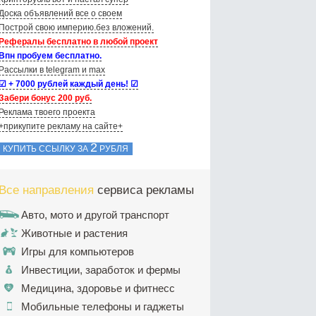
Доска объявлений вce о своем
Построй свою империю.без вложений.
Рефералы бесплатно в любой проект
Впн пробуем бесплатно.
Рассылки в telegram и max
☑ + 7000 рублей каждый день! ☑
Забери бонус 200 руб.
Реклама твоего проекта
+прикупите рекламу на сайте+
2
КУПИТЬ ССЫЛКУ ЗА
РУБЛЯ
Все направления
сервиса рекламы
Авто, мото и другой транспорт
Животные и растения
Игры для компьютеров
Инвестиции, заработок и фермы
Медицина, здоровье и фитнесс
Мобильные телефоны и гаджеты