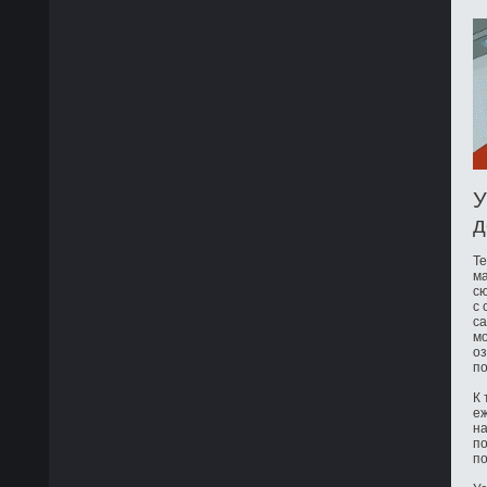
У
д
Те
ма
сю
с 
са
мо
оз
по
К 
е
на
по
по