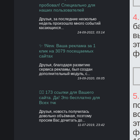
пробовал! Специально для
наших пользователей
4
Друзья, за последние несколько
недель произошло много событий
б
касающихся...
24-09-2022, 03:14
в
э
✨ !New. Ваша реклама за 1
клик на 3079 посещаемых
ф
сайтах
Друзья, благодаря развитию
сервиса рекламы, был создан
дополнительный модуль, с...
19-09-2020, 09:05
👍🏻 173 ссылки для Вашего
5
сайта. Да! Это бесплатно для
Всех тчк
п
Друзья, новость получилась
в
довольно объёмная, поэтому
просим Вас дочитать до...
э
11-07-2019, 23:42
ф