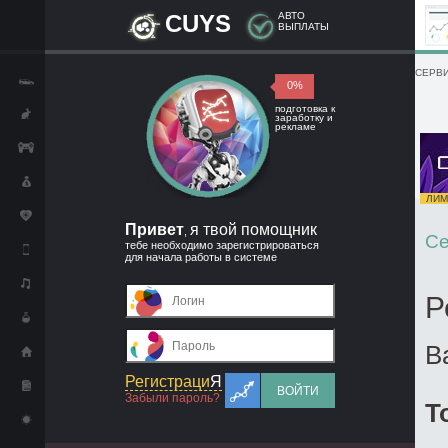
CUYS
АВТО
ВЫПЛАТЫ
СЕРВИ
0%
подготовка к
заработку и
рекламе
ЛИМИ
Привет
я твой помощник
,
Се
тебе необходимо зарегистрироваться
для начала работы в системе
Р
В
Регистраци
Я
ВОЙТИ
Забыли пароль?
Т