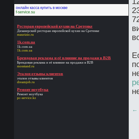
1
онлайн касса купить в москве
2
f-service.su
7
Ресторан европейской кухни на Сретенке
в
Дизанерский
ресторан европейской кухни на Сретенке
maurizio.ru
в
1k.com.ua
1k.com.ua
1k.com.ua
Е
Брендовая реклама и её влияние на продажи в В2В
п
Брендовая реклама и её влияние на продажи в В2В
mosstand.ru
н
Эталон отзывы клиентов
эталон отзывы клиентов
р
dreamjob.ru
н
Ремонт ноутбука
Ремонт ноутбука
pc-service.kz