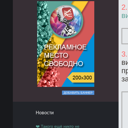
2
в
3
в
п
з
ДОБАВИТЬ БАННЕР
Новости
❤️ Такого ещё никто не