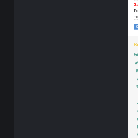
За
Ре
+п
В