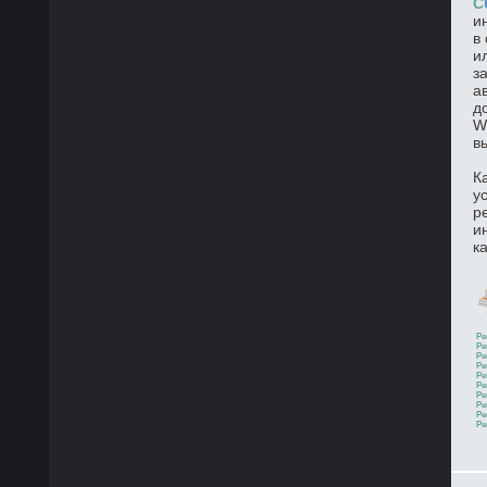
C
и
в
и
з
а
д
W
в
К
у
р
и
к
Ре
Ре
Ре
Ре
Ре
Ре
Ре
Ре
Ре
Ре