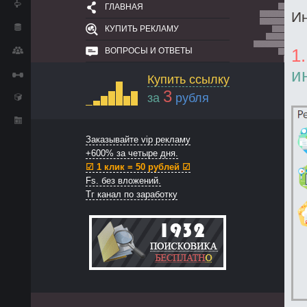
ГЛАВНАЯ
Ин
КУПИТЬ РЕКЛАМУ
ВОПРОСЫ И ОТВЕТЫ
1
и
Купить ссылку
3
за
рубля
Заказывайте vip рекламу
+600% за четыре дня.
☑ 1 клик = 50 рублей ☑
Fs. без вложений.
Тг канал по заработку