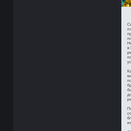
С
п
п
п
Н
в
р
п
у
К
м
п
б
б
д
р
П
с
б
и