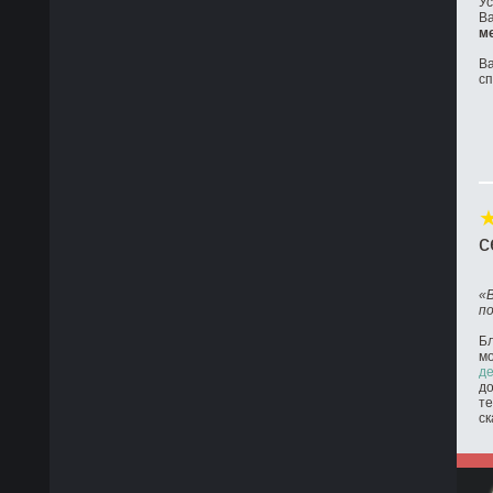
Ус
Ва
м
Ва
с
с
«
п
Бл
м
де
до
те
ск