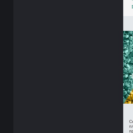
С
п
п