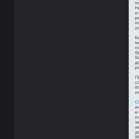
п
Н
в
р
п
у
К
м
п
б
б
д
р
П
с
б
и
C
и
в
и
з
а
д
W