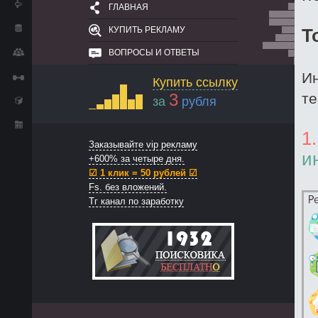
ГЛАВНАЯ
КУПИТЬ РЕКЛАМУ
Т
ВОПРОСЫ И ОТВЕТЫ
Ин
Купить ссылку
3
те
за
рубля
1
Заказывайте vip рекламу
и
+600% за четыре дня.
☑ 1 клик = 50 рублей ☑
Fs. без вложений.
Тг канал по заработку