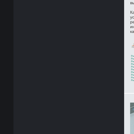
в
К
у
р
и
к
Ре
Ре
Ре
Ре
Ре
Ре
Ре
Ре
Ре
Ре