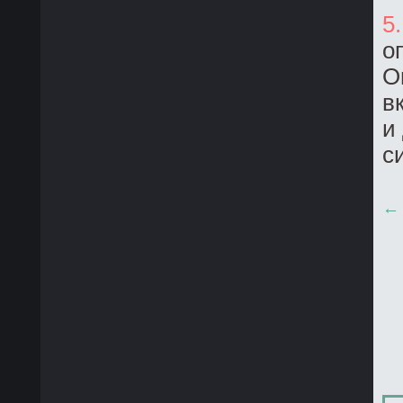
5
о
О
в
и
с