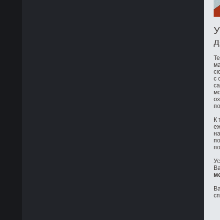
У
д
Те
ма
сю
с 
са
мо
оз
по
К 
е
на
по
по
Ус
Ва
м
Ва
с