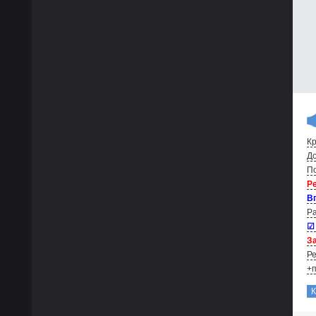
Кр
До
По
Р
В
Ра
☑
За
Ре
+п