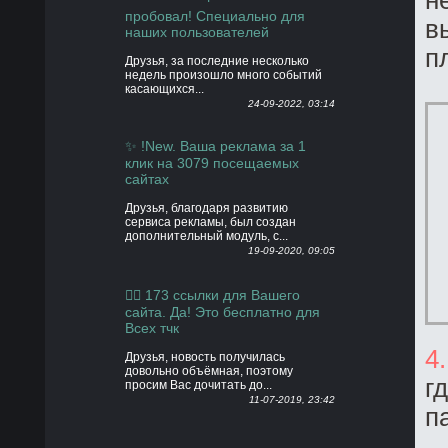
н
пробовал! Специально для
в
наших пользователей
п
Друзья, за последние несколько
недель произошло много событий
касающихся...
24-09-2022, 03:14
✨ !New. Ваша реклама за 1
клик на 3079 посещаемых
сайтах
Друзья, благодаря развитию
сервиса рекламы, был создан
дополнительный модуль, с...
19-09-2020, 09:05
👍🏻 173 ссылки для Вашего
сайта. Да! Это бесплатно для
Всех тчк
4
Друзья, новость получилась
довольно объёмная, поэтому
г
просим Вас дочитать до...
11-07-2019, 23:42
п