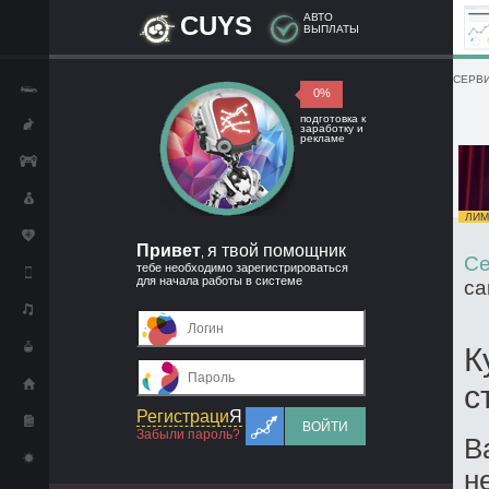
CUYS
АВТО
ВЫПЛАТЫ
СЕРВИ
0%
подготовка к
заработку и
рекламе
ЛИМИ
Привет
я твой помощник
,
Се
тебе необходимо зарегистрироваться
для начала работы в системе
са
К
с
Регистраци
Я
ВОЙТИ
Забыли пароль?
В
н