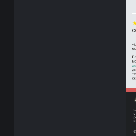
с
«
п
Бл
м
де
до
те
ск
С
с
р
и
©