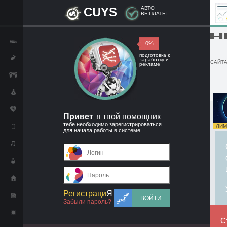
CUYS
АВТО
ВЫПЛАТЫ
█▬█ █
0%
подготовка к
заработку и
САЙТА
рекламе
Привет
я твой помощник
,
тебе необходимо зарегистрироваться
ЛИМИ
для начала работы в системе
Регистраци
Я
ВОЙТИ
Забыли пароль?
С