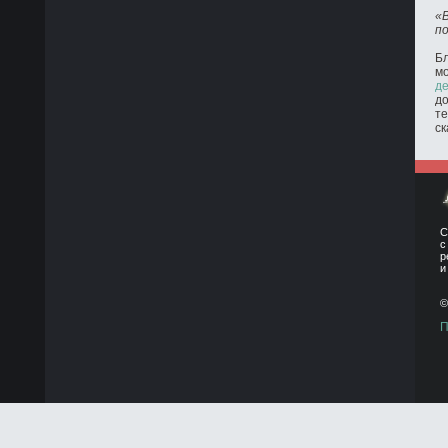
«
п
Бл
м
де
до
те
ск
С
с
р
и
©
П