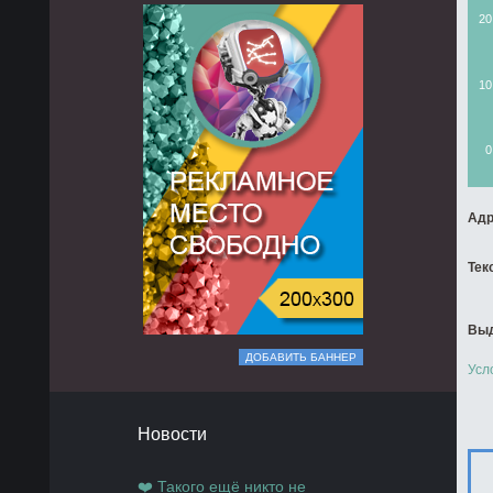
20
10
0
Адр
Тек
Выд
ДОБАВИТЬ БАННЕР
Усл
Новости
❤️ Такого ещё никто не