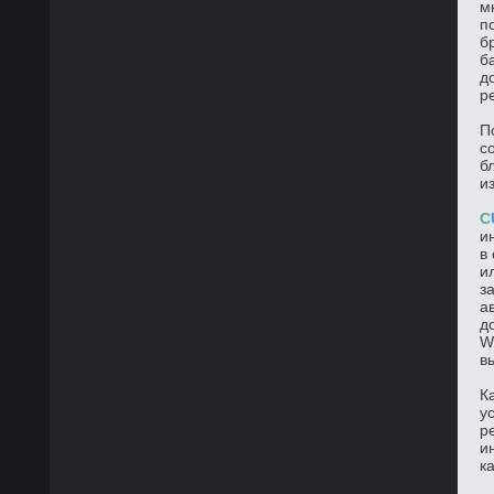
м
п
б
б
д
р
П
с
б
и
C
и
в
и
з
а
д
W
в
К
у
р
и
к