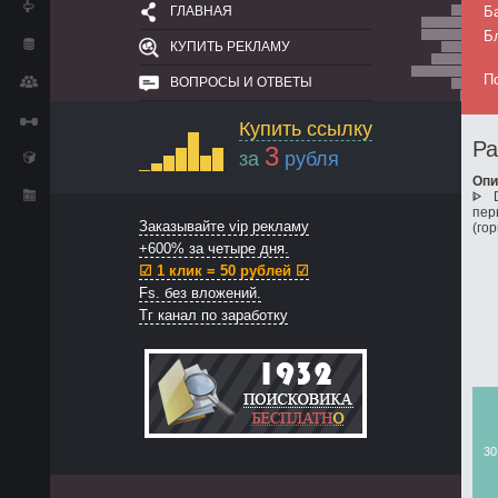
ГЛАВНАЯ
Б
Б
КУПИТЬ РЕКЛАМУ
П
ВОПРОСЫ И ОТВЕТЫ
Купить ссылку
Ра
3
за
рубля
Опи
ᐈ D
пер
Заказывайте vip рекламу
(го
+600% за четыре дня.
☑ 1 клик = 50 рублей ☑
Fs. без вложений.
Тг канал по заработку
30