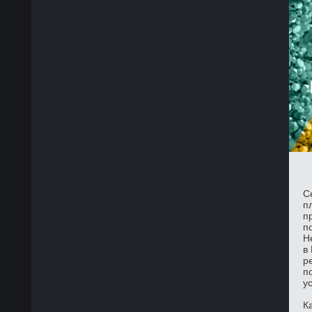
С
п
п
п
Н
в
р
п
у
К