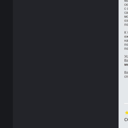
ма
сю
с 
са
мо
оз
по
К 
е
на
по
по
Ус
Ва
м
Ва
с
с