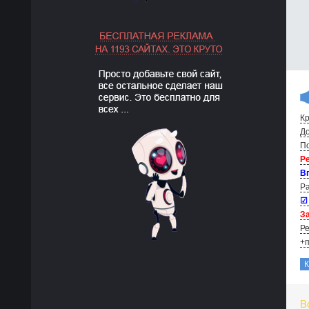
Кр
До
По
Р
В
Ра
☑
За
Ре
+п
В