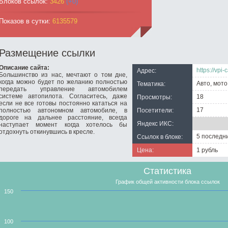
Блоков ссылок:
3426
(+0)
Показов в сутки:
6135579
Размещение ссылки
Описание сайта:
https://vpi-c
Адрес:
Большинство из нас, мечтают о том дне,
когда можно будет по желанию полностью
Авто, мото
Тематика:
передать управление автомобилем
системе автопилота. Согласитесь, даже
18
Просмотры:
если не все готовы постоянно кататься на
17
полностью автономном автомобиле, в
Посетители:
дороге на дальнее расстояние, всегда
Яндекс ИКС:
наступает момент когда хотелось бы
отдохнуть откинувшись в кресле.
5 последн
Ссылок в блоке:
Цена:
1 рубль
Статистика
График общей активности блока ссылок
150
100