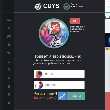
CUYS
АВТО
ВЫПЛАТЫ
█▬█
0%
подготовка к
заработку и
рекламе
ЛИМ
Привет
я твой помощник
,
тебе необходимо зарегистрироваться
для начала работы в системе
Регистраци
Я
ВОЙТИ
Забыли пароль?