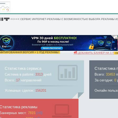
 █ ▀█▀ ⭐⭐⭐⭐⭐ СЕРВИС ИНТЕРНЕТ-РЕКЛАМЫ С ВОЗМОЖНОСТЬЮ ВЫБОРА РЕКЛАМЫ ИЗ
ИТИРОВАННАЯ ВЕРСИЯ + 1 ГОД РЕКЛАМЫ
ДОБАВИТЬ БАННЕР НА 1 ГОД
ГА
Статистика сервиса
Статистика 
Система в работе:
3313
дней
Всего:
33453
п
Всего:
17
направлений
За сегодня:
0
Успешных сделок:
156201
Онлайн польз
Статистика рекламы
Баннерных мест:
7815
(+0)