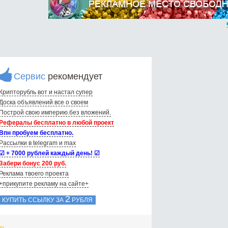
Сервис
рекомендует
Крипторубль вот и настал супер
Доска объявлений вce о своем
Построй свою империю.без вложений.
Рефералы бесплатно в любой проект
Впн пробуем бесплатно.
Рассылки в telegram и max
☑ + 7000 рублей каждый день! ☑
Забери бонус 200 руб.
Реклама твоего проекта
+прикупите рекламу на сайте+
2
КУПИТЬ ССЫЛКУ ЗА
РУБЛЯ