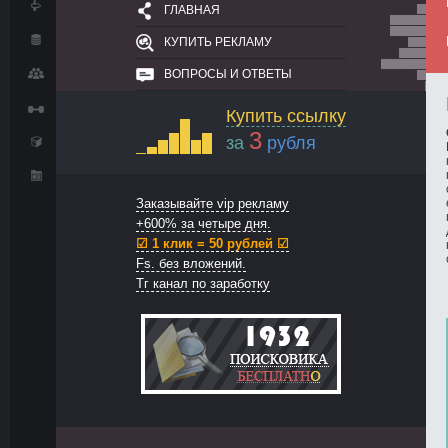
ГЛАВНАЯ
КУПИТЬ РЕКЛАМУ
ВОПРОСЫ И ОТВЕТЫ
Купить ссылку
3
за
рубля
Заказывайте vip рекламу
+600% за четыре дня.
☑ 1 клик = 50 рублей ☑
Fs. без вложений.
Тг канал по заработку