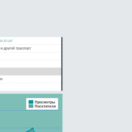
ar.at.ua/
 и другой траспорт
их
Просмотры
Посетители