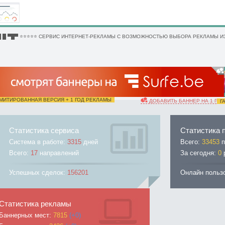
 █ ▀█▀ ⭐⭐⭐⭐⭐ СЕРВИС ИНТЕРНЕТ-РЕКЛАМЫ С ВОЗМОЖНОСТЬЮ ВЫБОРА РЕКЛАМЫ ИЗ
ИТИРОВАННАЯ ВЕРСИЯ + 1 ГОД РЕКЛАМЫ
ДОБАВИТЬ БАННЕР НА 1 ГОД
ГА
Статистика сервиса
Статистика 
Система в работе:
3315
дней
Всего:
33453
п
Всего:
17
направлений
За сегодня:
0
Успешных сделок:
156201
Онлайн польз
Статистика рекламы
Баннерных мест:
7815
(+0)