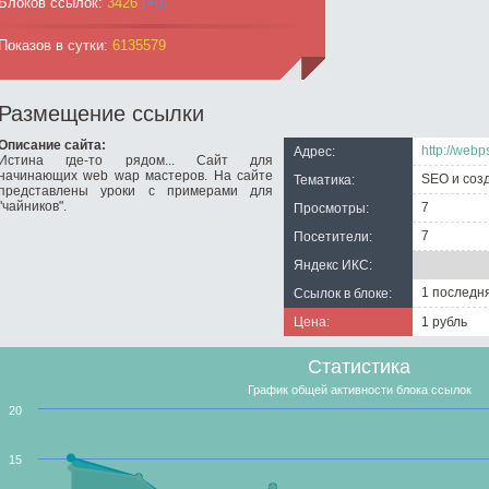
Блоков ссылок:
3426
(+0)
Показов в сутки:
6135579
Размещение ссылки
Описание сайта:
http://webp
Адрес:
Истина где-то рядом... Сайт для
начинающих web wap мастеров. На сайте
SEO и соз
Тематика:
представлены уроки с примерами для
"чайников".
7
Просмотры:
7
Посетители:
Яндекс ИКС:
1 последн
Ссылок в блоке:
Цена:
1 рубль
Статистика
График общей активности блока ссылок
20
15