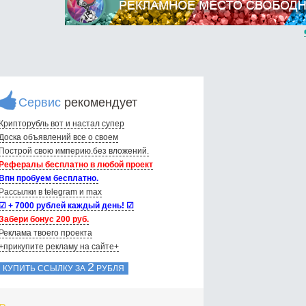
Сервис
рекомендует
Крипторубль вот и настал супер
Доска объявлений вce о своем
Построй свою империю.без вложений.
Рефералы бесплатно в любой проект
Впн пробуем бесплатно.
Рассылки в telegram и max
☑ + 7000 рублей каждый день! ☑
Забери бонус 200 руб.
Реклама твоего проекта
+прикупите рекламу на сайте+
2
КУПИТЬ ССЫЛКУ ЗА
РУБЛЯ