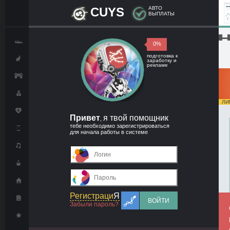
CUYS
АВТО
ВЫПЛАТЫ
█▬█
0%
подготовка к
заработку и
рекламе
ЛИМ
Привет
я твой помощник
,
тебе необходимо зарегистрироваться
для начала работы в системе
Регистраци
Я
ВОЙТИ
Забыли пароль?