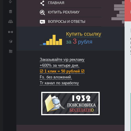
ГЛАВНАЯ
КУПИТЬ РЕКЛАМУ
ВОПРОСЫ И ОТВЕТЫ
Купить ссылку
3
за
рубля
Заказывайте vip рекламу
+600% за четыре дня.
☑ 1 клик = 50 рублей ☑
Fs. без вложений.
Тг канал по заработку