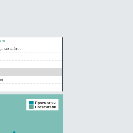
s.ru
дание сайтов
яя
Просмотры
Посетители