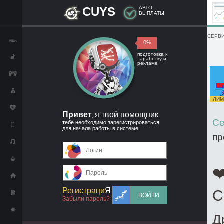
CUYS
АВТО
ВЫПЛАТЫ
СЕРВИ
0%
подготовка к
заработку и
рекламе
ЛИМИ
Привет
я твой помощник
,
Се
тебе необходимо зарегистрироваться
для начала работы в системе
пр
❤
Регистраци
Я
С
ВОЙТИ
Забыли пароль?
Д