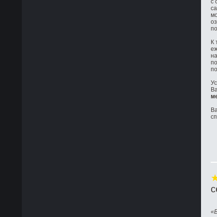
с 
са
мо
оз
по
К 
е
на
по
по
Ус
Ва
м
Ва
с
с
«