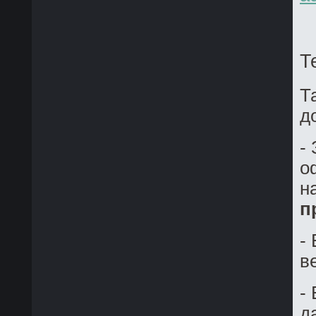
Т
Т
д
-
о
н
п
-
в
-
д