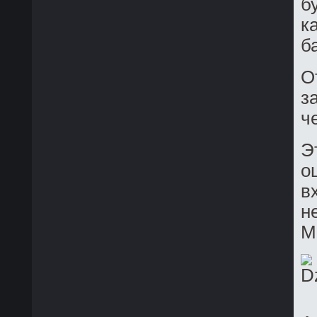
б
к
б
О
з
ч
Э
о
в
н
М