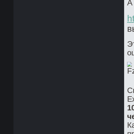
А
h
в
Э
о
С
Е
1
ч
К
п