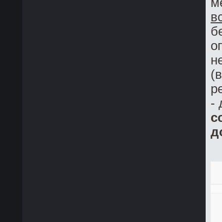
м
в
б
о
н
(
р
-
с
д