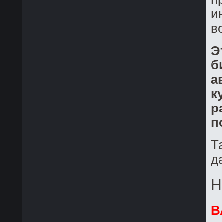
и
в
Э
б
а
к
р
п
Т
д
Н
В