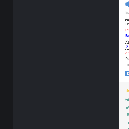
Кр
До
По
Р
В
Ра
☑
За
Ре
+п
В