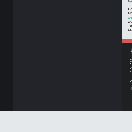
п
Бл
м
де
до
те
ск
С
с
р
и
©
П