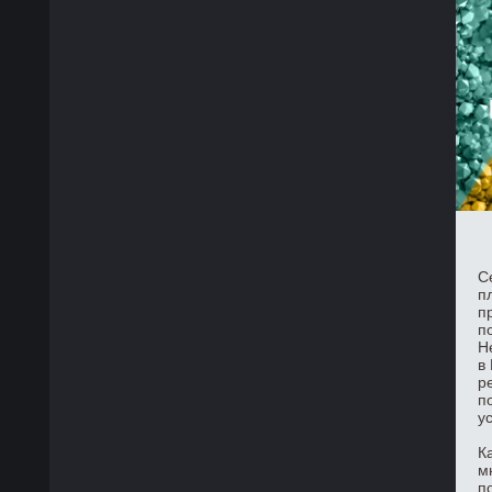
С
п
п
п
Н
в
р
п
у
К
м
п