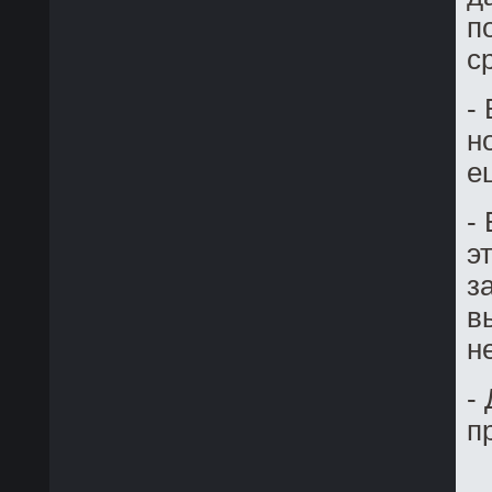
п
с
-
н
е
-
э
з
в
н
-
п