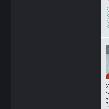
Ре
Ре
Ре
Ре
Ре
Ре
Ре
Ре
Ре
Ре
У
д
Те
ма
сю