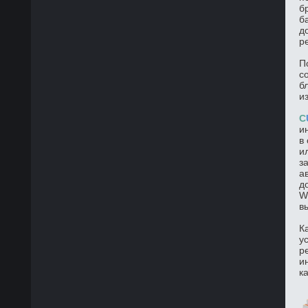
б
б
д
р
П
с
б
и
C
и
в
и
з
а
д
W
в
К
у
р
и
к