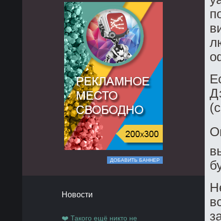
п
в
л
о
Е
Д
(
О
в
ДОБАВИТЬ БАННЕР
бу
Н
Новости
в
з
❤️ Такого ещё никто не