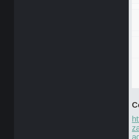
С
h
z
a