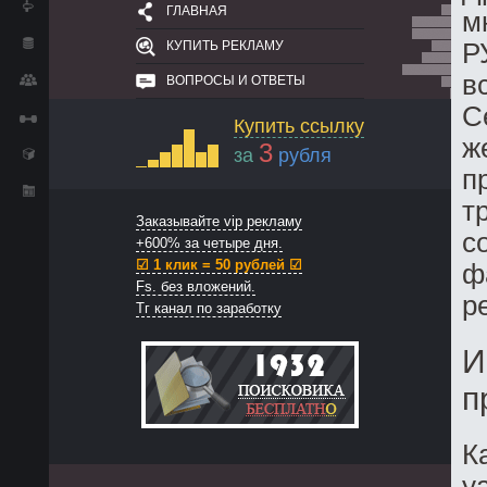
ГЛАВНАЯ
м
КУПИТЬ РЕКЛАМУ
Р
в
ВОПРОСЫ И ОТВЕТЫ
С
Купить ссылку
ж
3
за
рубля
п
т
Заказывайте vip рекламу
с
+600% за четыре дня.
☑ 1 клик = 50 рублей ☑
ф
Fs. без вложений.
р
Тг канал по заработку
И
п
К
y