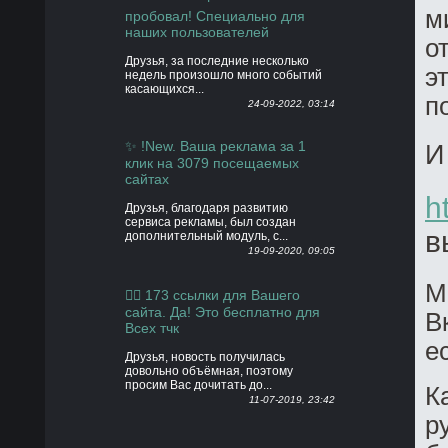
м
пробовал! Специально для
наших пользователей
о
Друзья, за последние несколько
э
недель произошло много событий
касающихся...
п
24-09-2022, 03:14
✨ !New. Ваша реклама за 1
И
клик на 3079 посещаемых
сайтах
h
Друзья, благодаря развитию
сервиса рекламы, был создан
в
дополнительный модуль, с...
19-09-2020, 09:05
М
👍🏻 173 ссылки для Вашего
сайта. Да! Это бесплатно для
В
Всех тчк
е
Друзья, новость получилась
довольно объёмная, поэтому
просим Вас дочитать до...
К
11-07-2019, 23:42
р