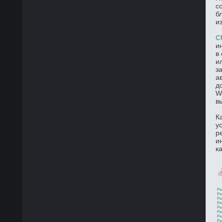
с
б
и
C
и
в
и
з
а
д
W
в
К
у
р
и
к
Ре
Ре
Ре
Ре
Ре
Ре
Ре
Ре