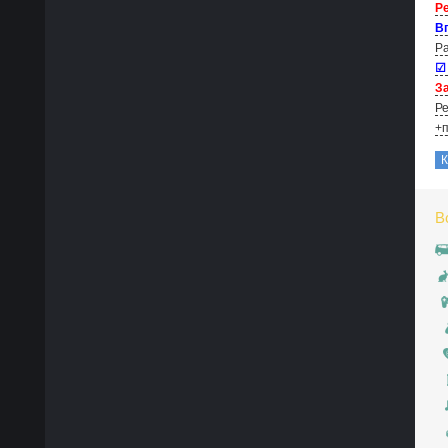
Р
В
Ра
☑
За
Ре
+п
В