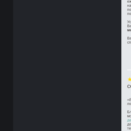
е
на
по
по
Ус
Ва
м
Ва
с
с
«
п
Бл
м
де
до
те