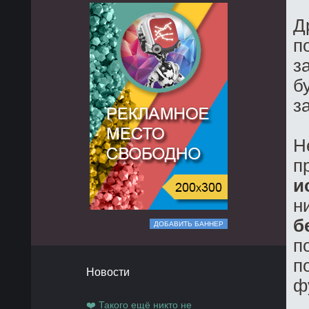
Д
п
з
б
з
Н
п
и
н
б
ДОБАВИТЬ БАННЕР
п
п
Новости
ф
❤️ Такого ещё никто не