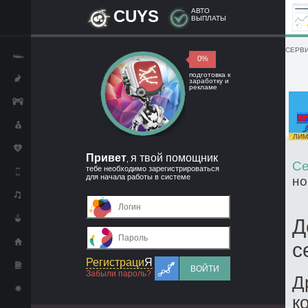
CUYS
АВТО
ВЫПЛАТЫ
СЕРВИ
0%
подготовка к
заработку и
рекламе
ЛИМИ
Привет
я твой помощник
,
Се
тебе необходимо зарегистрироваться
для начала работы в системе
но
Д
с
Регистраци
Я
ВОЙТИ
Забыли пароль?
Д
к