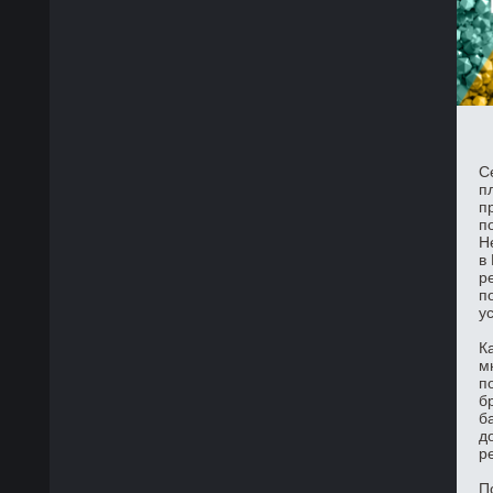
С
п
п
п
Н
в
р
п
у
К
м
п
б
б
д
р
П