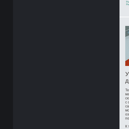
Ре
Ре
У
д
Те
ма
сю
с 
са
мо
оз
по
К 