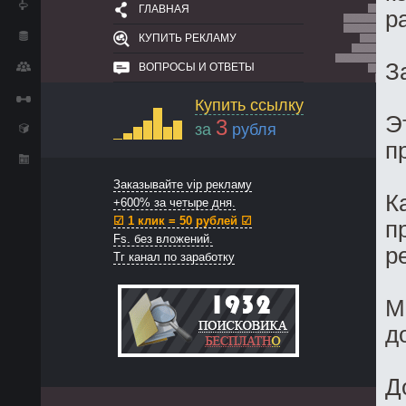
ГЛАВНАЯ
р
КУПИТЬ РЕКЛАМУ
З
ВОПРОСЫ И ОТВЕТЫ
Купить ссылку
Э
3
за
рубля
п
Заказывайте vip рекламу
К
+600% за четыре дня.
☑ 1 клик = 50 рублей ☑
п
Fs. без вложений.
р
Тг канал по заработку
М
д
Д