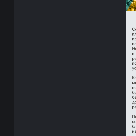
С
п
п
п
Н
в
р
п
у
К
м
п
б
б
д
р
П
с
б
и