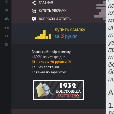
ГЛАВНАЯ
к
КУПИТЬ РЕКЛАМУ
к
м
ВОПРОСЫ И ОТВЕТЫ
и
Купить ссылку
т
3
за
рубля
у
п
Заказывайте vip рекламу
т
+600% за четыре дня.
☑ 1 клик = 50 рублей ☑
б
Fs. без вложений.
б
Тг канал по заработку
п
А
1.
д