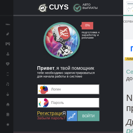
CUYS
АВТО
ВЫПЛАТЫ
СЕРВИ
0%
подготовка к
заработку и
рекламе
ЛИМИ
Привет
я твой помощник
,
Се
тебе необходимо зарегистрироваться
для начала работы в системе
до
N
п
Регистраци
Я
ВОЙТИ
Забыли пароль?
Д
р