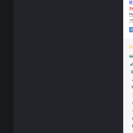
☑
За
Ре
+п
В