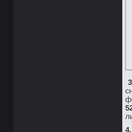
3
с
ф
5
л
4.