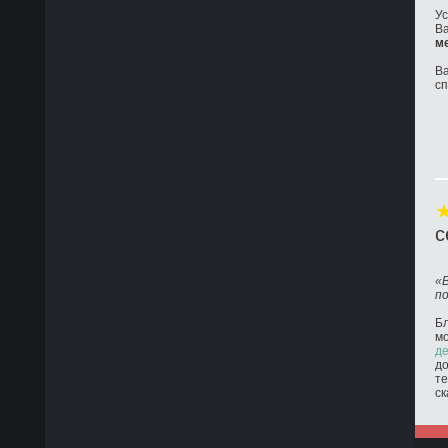
Ус
Ва
м
Ва
с
с
«
п
Бл
м
де
до
те
ск