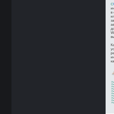
C
и
в
и
з
а
д
W
в
К
у
р
и
к
Ре
Ре
Ре
Ре
Ре
Ре
Ре
Ре
Ре
Ре