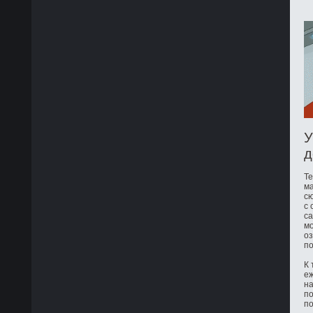
У
д
Те
ма
сю
с 
са
мо
оз
по
К 
е
на
по
по