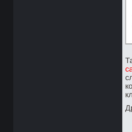
Т
с
с
к
к
Д