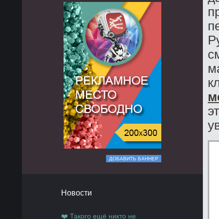
п
п
Р
с
м
к
м
э
у
ДОБАВИТЬ БАННЕР
Новости
❤️ Такого ещё никто не