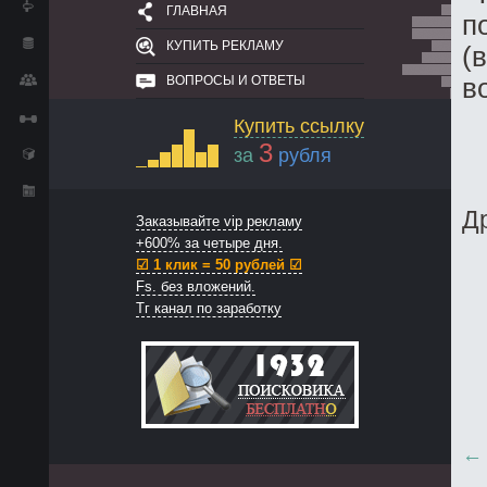
ГЛАВНАЯ
п
КУПИТЬ РЕКЛАМУ
(
ВОПРОСЫ И ОТВЕТЫ
в
Купить ссылку
3
за
рубля
Д
Заказывайте vip рекламу
+600% за четыре дня.
☑ 1 клик = 50 рублей ☑
Fs. без вложений.
Тг канал по заработку