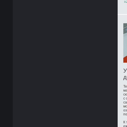
Ре
У
д
Те
ма
сю
с 
са
мо
оз
по
К 
е