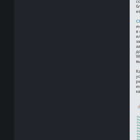
с
б
и
C
и
в
и
з
а
д
W
в
К
у
р
и
к
Ре
Ре
Ре
Ре
Ре
Ре
Ре
Ре
Ре