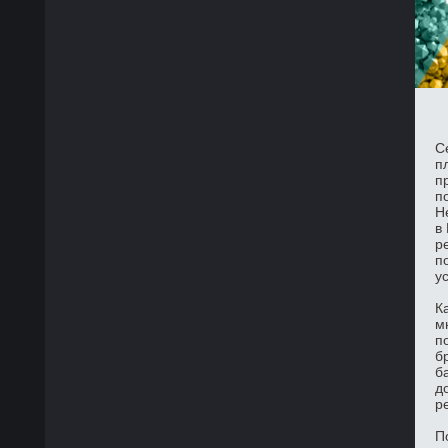
С
п
п
п
Н
в
р
п
у
К
м
п
б
б
д
р
П