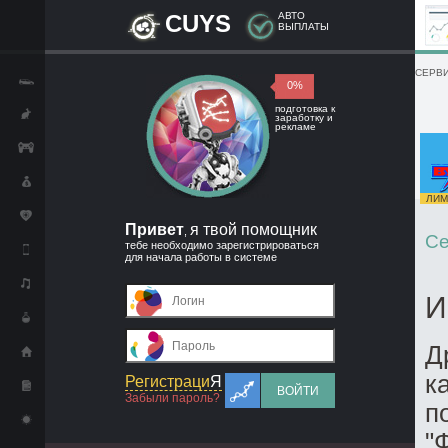
CUYS
АВТО
ВЫПЛАТЫ
СЕРВИ
0%
подготовка к
заработку и
рекламе
ЛИМИ
Привет
я твой помощник
,
Се
тебе необходимо зарегистрироваться
для начала работы в системе
И
Д
к
Регистраци
Я
ВОЙТИ
Забыли пароль?
п
"