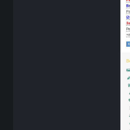
Р
В
Ра
☑
За
Ре
+п
В