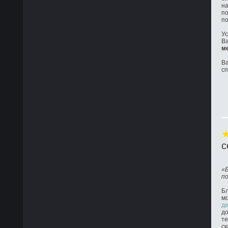
на
по
по
Ус
Ва
м
Ва
с
с
«
п
Бл
м
де
до
те
ск