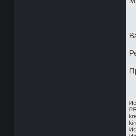
М
B
Р
П
Ис
PR
kr
ki
Ис