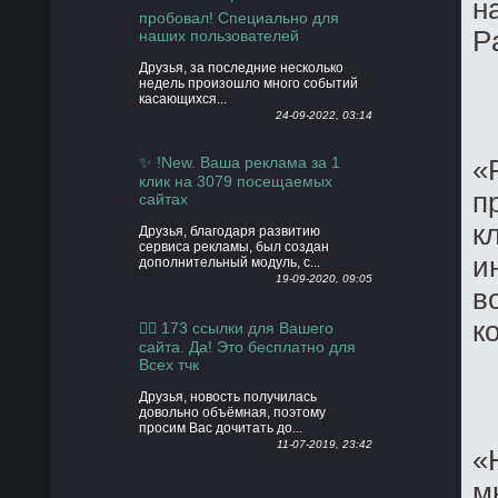
н
пробовал! Специально для
Pa
наших пользователей
Друзья, за последние несколько
недель произошло много событий
касающихся...
24-09-2022, 03:14
✨ !New. Ваша реклама за 1
«
клик на 3079 посещаемых
п
сайтах
к
Друзья, благодаря развитию
сервиса рекламы, был создан
и
дополнительный модуль, с...
19-09-2020, 09:05
в
к
👍🏻 173 ссылки для Вашего
сайта. Да! Это бесплатно для
Всех тчк
Друзья, новость получилась
довольно объёмная, поэтому
просим Вас дочитать до...
11-07-2019, 23:42
«
м