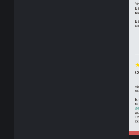
Ус
Ва
м
Ва
с
с
«
п
Бл
м
де
до
те
ск