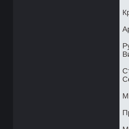
К
А
Р
В
С
С
М
П