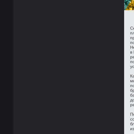
С
п
п
п
Н
в
р
п
у
К
м
п
б
б
д
р
П
с
б
и