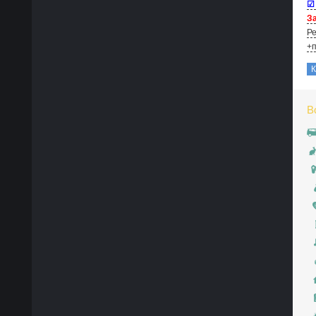
☑
За
Ре
+п
В