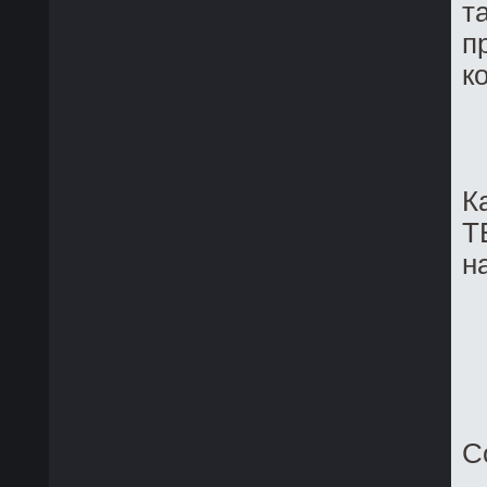
т
п
к
К
Т
н
С