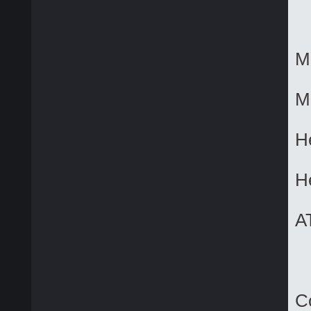
M
M
H
H
A
C