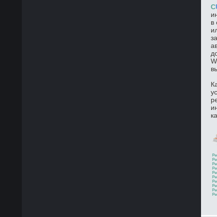
C
и
в
и
з
а
д
W
в
К
у
р
и
к
Ре
Ре
Ре
Ре
Ре
Ре
Ре
Ре
Ре
Ре