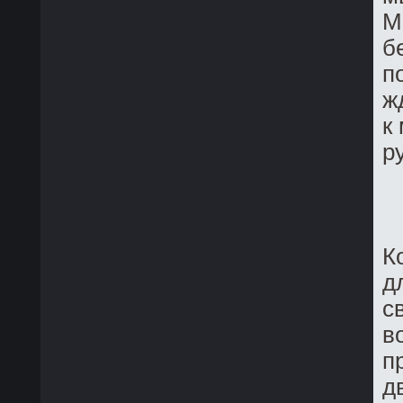
M
б
п
ж
к
р
К
д
с
в
п
д