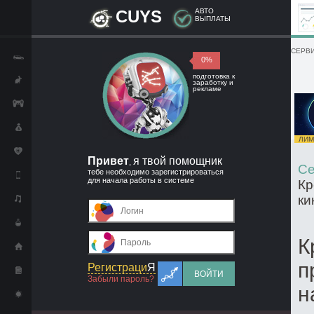
CUYS
АВТО
ВЫПЛАТЫ
СЕРВИ
0%
подготовка к
заработку и
рекламе
ЛИМИ
Привет
я твой помощник
,
Се
тебе необходимо зарегистрироваться
для начала работы в системе
Кр
ки
К
п
Регистраци
Я
ВОЙТИ
Забыли пароль?
н