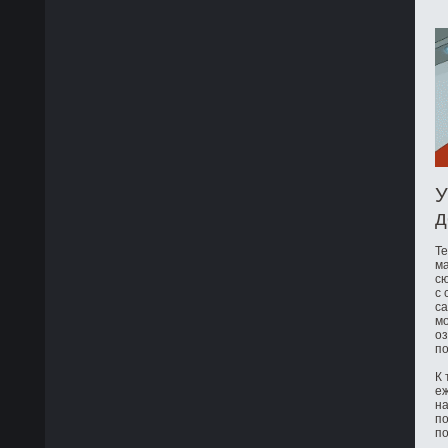
У
д
Те
ма
сю
с 
са
мо
оз
по
К 
е
на
по
по