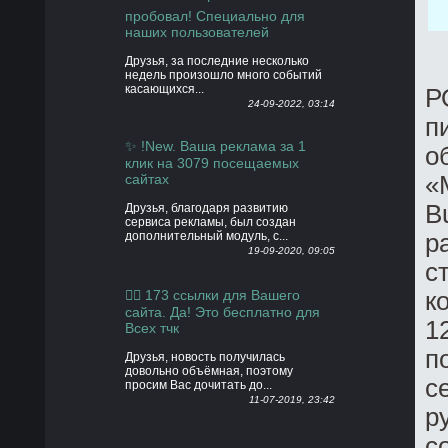
пробовал! Специально для
наших пользователей
Друзья, за последние несколько
недель произошло много событий
касающихся...
Р
24-09-2022, 03:14
п
✨ !New. Ваша реклама за 1
о
клик на 3079 посещаемых
«
сайтах
B
Друзья, благодаря развитию
сервиса рекламы, был создан
р
дополнительный модуль, с...
19-09-2020, 09:05
с
к
👍🏻 173 ссылки для Вашего
сайта. Да! Это бесплатно для
1
Всех тчк
п
Друзья, новость получилась
довольно объёмная, поэтому
с
просим Вас дочитать до...
11-07-2019, 23:42
р
с