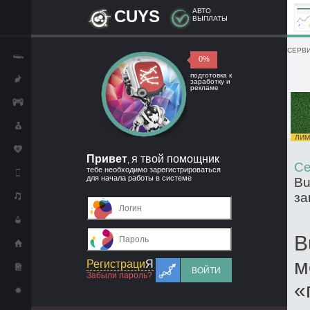
CUYS
АВТО
ВЫПЛАТЫ
СЕРВИ
0%
подготовка к
заработку и
рекламе
ЛИМИ
Привет
я твой помощник
,
Се
тебе необходимо зарегистрироваться
для начала работы в системе
Bu
за
B
м
Регистраци
Я
ВОЙТИ
Забыли пароль?
«