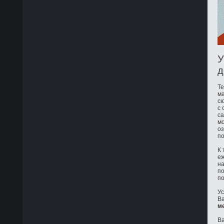
У
д
Те
ма
сю
с 
са
мо
оз
по
К 
е
на
по
по
Ус
Ва
м
Ва