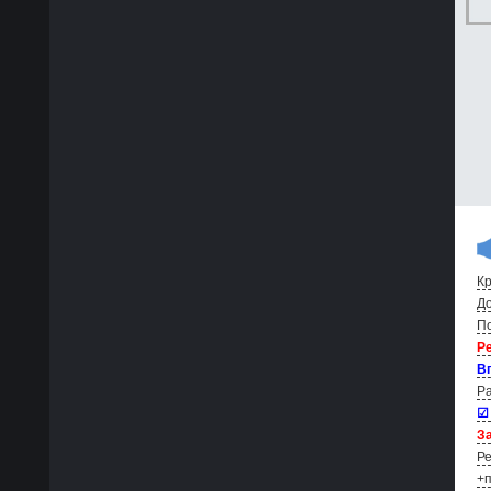
Кр
До
По
Р
В
Ра
☑
За
Ре
+п