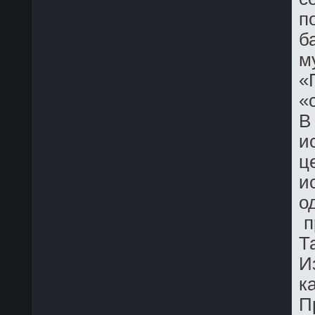
п
б
м
«
«
В
и
ц
и
о
п
Т
И
к
П