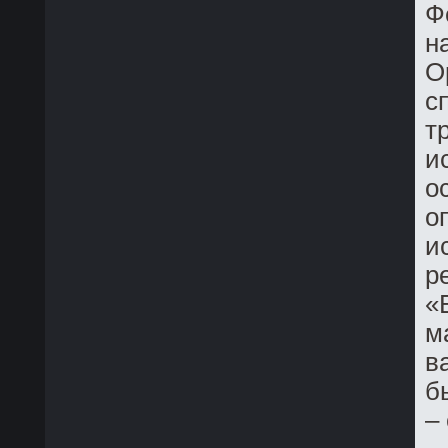
Ф
н
О
с
т
и
о
о
и
р
«
м
в
б
–