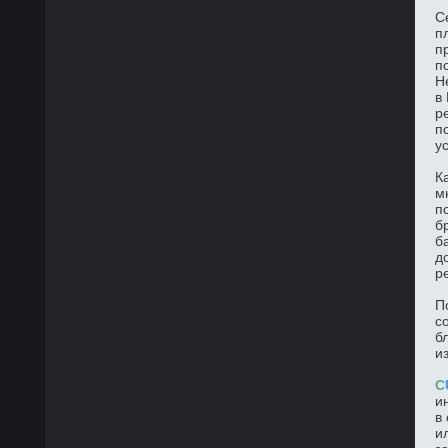
С
п
п
п
Н
в
р
п
у
К
м
п
б
б
д
р
П
с
б
и
C
и
в
и