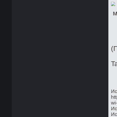
(
T
Ис
ht
wi
Ис
Ис