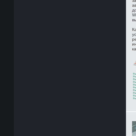
з
а
д
W
в
К
у
р
и
к
Ре
Ре
Ре
Ре
Ре
Ре
Ре
Ре
Ре
Ре