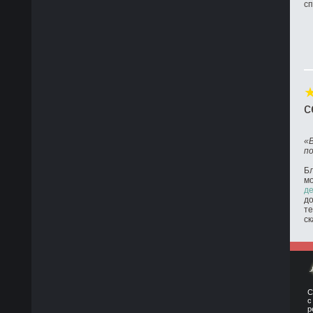
с
с
«
п
Бл
м
де
до
те
ск
С
с
р