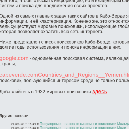
для того, чтобы отыскать информацию, но и владельцам са
системы поиска для продвижения своих проектов.
Одной из самых главных задач таких сайтов в Кабо-Верде я
информации, и её кластеризация. Конечно же, это относится
ведь существуют мировые поисковики, использующие глоба
которая позволяет охватить всю сеть интернета.
Ниже представлен список поисковиков Кабо-Верде, которы
долгие годы использования и поиска информации в них.
google.com
- одноимённая поисковая система, являющаяс
страны;
capeverde.comCountries_and_Regions__Yemen.ht
поисковик, пользующийся интересом среди не только пользо
здесь
Добавляйтесь в 1932 мировых поисковика
.
Другие новости
●
Популярные поисковые системы и поисковики Мальд
21-03-2018, 15:49
●
Популярные поисковые системы и поисковики Мали
21-03-2018, 15:48