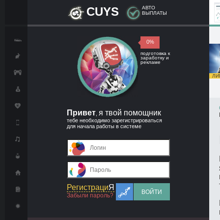
CUYS
АВТО
ВЫПЛАТЫ
0%
подготовка к
заработку и
рекламе
ЛИМ
Привет
я твой помощник
,
тебе необходимо зарегистрироваться
для начала работы в системе
Регистраци
Я
ВОЙТИ
Забыли пароль?