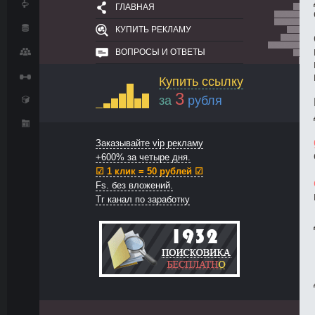
ГЛАВНАЯ
КУПИТЬ РЕКЛАМУ
ВОПРОСЫ И ОТВЕТЫ
Купить ссылку
3
за
рубля
Заказывайте vip рекламу
+600% за четыре дня.
☑ 1 клик = 50 рублей ☑
Fs. без вложений.
Тг канал по заработку