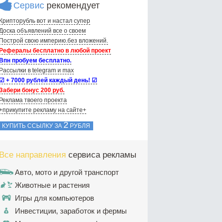
Сервис
рекомендует
Крипторубль вот и настал супер
Доска объявлений вce о своем
Построй свою империю.без вложений.
Рефералы бесплатно в любой проект
Впн пробуем бесплатно.
Рассылки в telegram и max
☑ + 7000 рублей каждый день! ☑
Забери бонус 200 руб.
Реклама твоего проекта
+прикупите рекламу на сайте+
2
КУПИТЬ ССЫЛКУ ЗА
РУБЛЯ
Все направления
сервиса рекламы
Авто, мото и другой транспорт
Животные и растения
Игры для компьютеров
Инвестиции, заработок и фермы