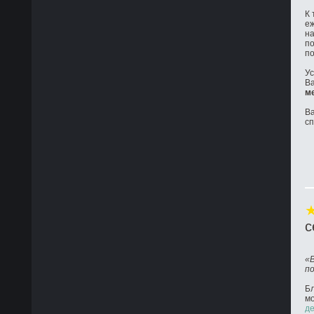
К 
е
на
по
по
Ус
Ва
м
Ва
с
с
«
п
Бл
м
де