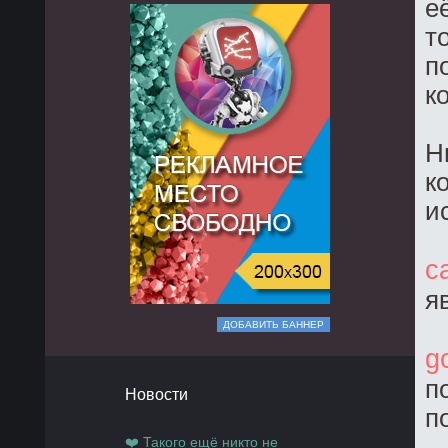
е
т
п
к
Н
к
и
c
я
ДОБАВИТЬ БАННЕР
g
п
Новости
п
❤️ Такого ещё никто не