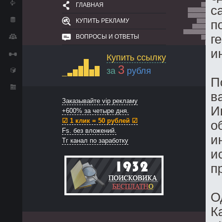
ГЛАВНАЯ
с
КУПИТЬ РЕКЛАМУ
п
г
ВОПРОСЫ И ОТВЕТЫ
и
Купить ссылку
3
за
рубля
П
в
Заказывайте vip рекламу
И
+600% за четыре дня.
☑ 1 клик = 50 рублей ☑
о
Fs. без вложений.
и
Тг канал по заработку
и
п
О
К