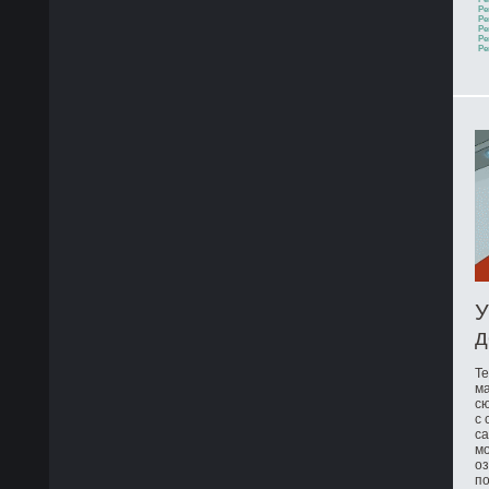
Ре
Ре
Ре
Ре
Ре
У
д
Те
ма
сю
с 
са
мо
оз
по