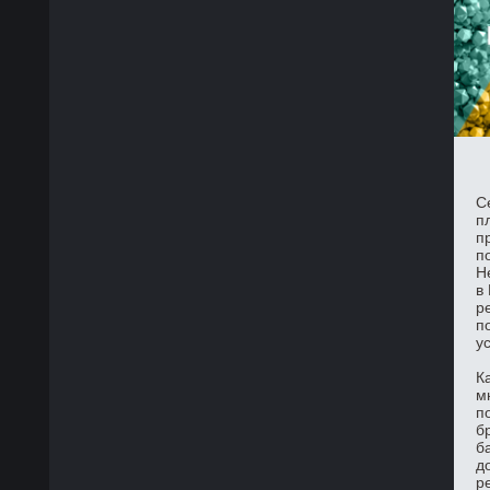
С
п
п
п
Н
в
р
п
у
К
м
п
б
б
д
р