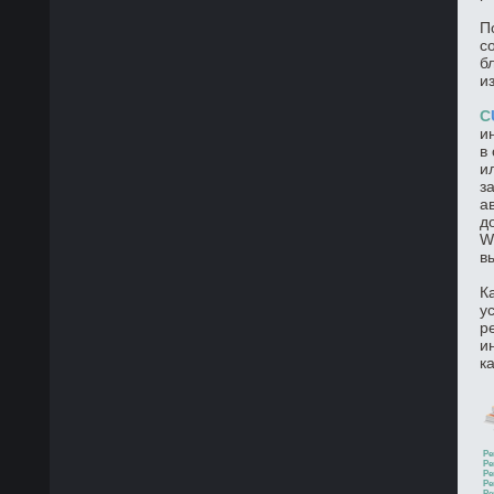
П
с
б
и
C
и
в
и
з
а
д
W
в
К
у
р
и
к
Ре
Ре
Ре
Ре
Ре