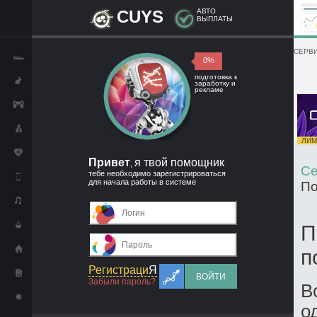
CUYS
АВТО
ВЫПЛАТЫ
СЕРВИ
0%
подготовка к
заработку и
рекламе
ЛИМИ
Привет
я твой помощник
,
Се
тебе необходимо зарегистрироваться
для начала работы в системе
По
П
п
Регистраци
Я
ВОЙТИ
Забыли пароль?
В
о