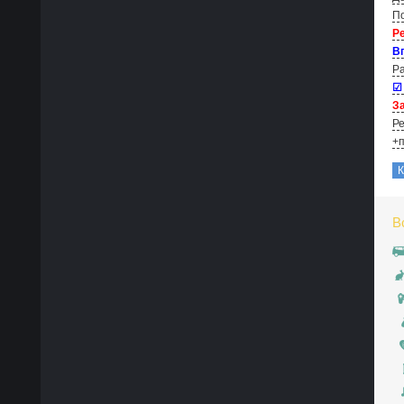
По
Р
В
Ра
☑
За
Ре
+п
В