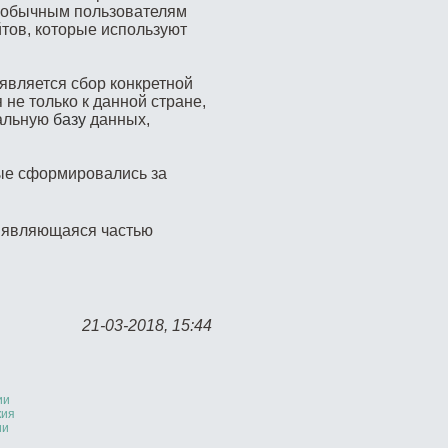
ь обычным пользователям
йтов, которые используют
 является сбор конкретной
 не только к данной стране,
бальную
базу
данных,
рые сформировались за
, являющаяся частью
21-03-2018, 15:44
ии
кия
ии