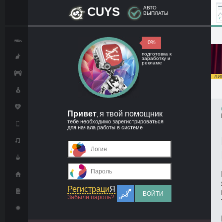
CUYS
АВТО
ВЫПЛАТЫ
0%
подготовка к
заработку и
рекламе
ЛИМ
Привет
я твой помощник
,
тебе необходимо зарегистрироваться
для начала работы в системе
Регистраци
Я
ВОЙТИ
Забыли пароль?