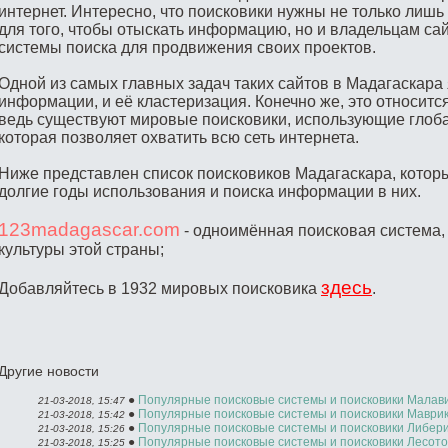
интернет. Интересно, что поисковики нужны не только лиш
для того, чтобы отыскать информацию, но и владельцам са
системы поиска для продвижения своих проектов.
Одной из самых главных задач таких сайтов в Мадагаскара
информации, и её кластеризация. Конечно же, это относится
ведь существуют мировые поисковики, использующие гло
которая позволяет охватить всю сеть интернета.
Ниже представлен список поисковиков Мадагаскара, кото
долгие годы использования и поиска информации в них.
123madagascar.com
- одноимённая поисковая система
культуры этой страны;
здесь
Добавляйтесь в 1932 мировых поисковика
.
Другие новости
●
Популярные поисковые системы и поисковики Малав
21-03-2018, 15:47
●
Популярные поисковые системы и поисковики Маври
21-03-2018, 15:42
●
Популярные поисковые системы и поисковики Либер
21-03-2018, 15:26
●
Популярные поисковые системы и поисковики Лесото
21-03-2018, 15:25