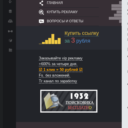
ГЛАВНАЯ
КУПИТЬ РЕКЛАМУ
ВОПРОСЫ И ОТВЕТЫ
Купить ссылку
3
за
рубля
Заказывайте vip рекламу
+600% за четыре дня.
☑ 1 клик = 50 рублей ☑
Fs. без вложений.
Тг канал по заработку