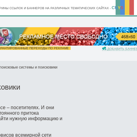
C
U
Y
S
ИНЫ ССЫЛОК И БАННЕРОВ НА РАЗЛИЧНЫХ ТЕМАТИЧЕСКИХ САЙТАХ -
РАНТИРОВАННЫЕ ПЕРЕХОДЫ ПО РЕКЛАМЕ
ДОБАВИТЬ БАННЕ
оисковые системы и поисковики
ковики
се – посетителях. И они
тоянного притока
найти нужную информацию и
висов всемирной сети