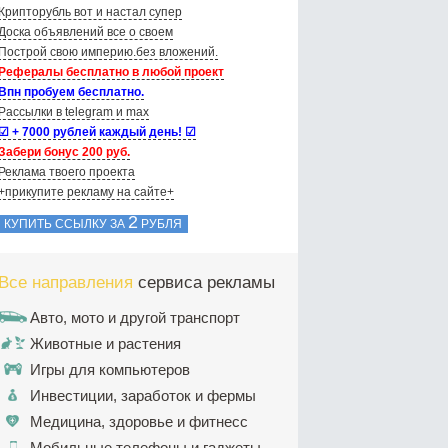
Крипторубль вот и настал супер
Доска объявлений вce о своем
Построй свою империю.без вложений.
Рефералы бесплатно в любой проект
Впн пробуем бесплатно.
Рассылки в telegram и max
☑ + 7000 рублей каждый день! ☑
Забери бонус 200 руб.
Реклама твоего проекта
+прикупите рекламу на сайте+
2
КУПИТЬ ССЫЛКУ ЗА
РУБЛЯ
Все направления
сервиса рекламы
Авто, мото и другой транспорт
Животные и растения
Игры для компьютеров
Инвестиции, заработок и фермы
Медицина, здоровье и фитнесс
Мобильные телефоны и гаджеты