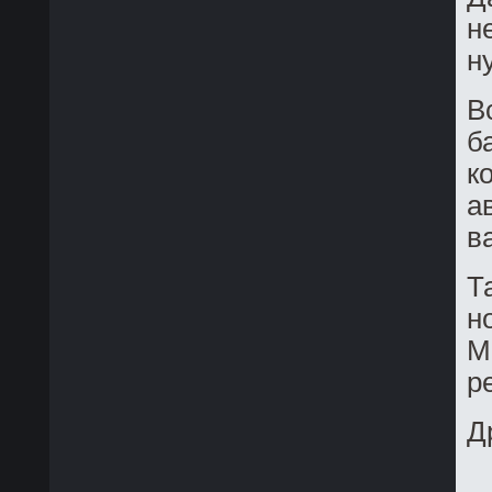
н
н
В
б
к
а
в
Т
н
М
р
Д