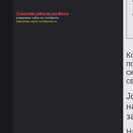
Ускорение сайта на wordpress
ускорение сайта на wordpress
uskorenie-sayta-wordpress.ru
К
п
с
с
J
н
з
Н