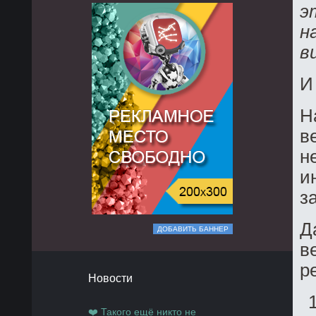
э
н
в
И
Н
в
н
и
з
Д
ДОБАВИТЬ БАННЕР
в
р
Новости
❤️ Такого ещё никто не