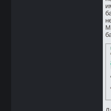
и
б
н
М
б
Д