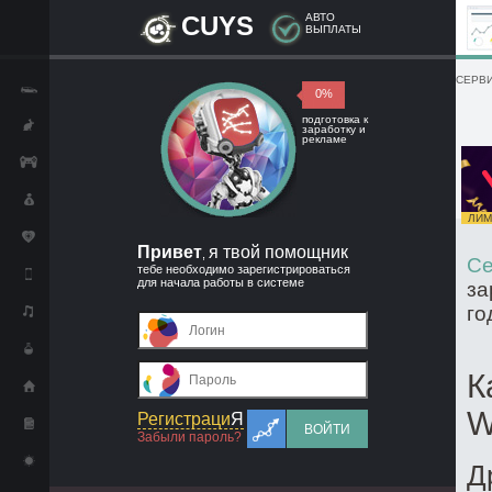
CUYS
АВТО
ВЫПЛАТЫ
СЕРВИ
0%
подготовка к
заработку и
рекламе
ЛИМИ
Привет
я твой помощник
,
Се
тебе необходимо зарегистрироваться
для начала работы в системе
за
го
К
W
Регистраци
Я
ВОЙТИ
Забыли пароль?
Д