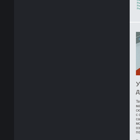
Ре
Ре
Ре
Ре
У
д
Те
ма
сю
с 
са
мо
оз
по