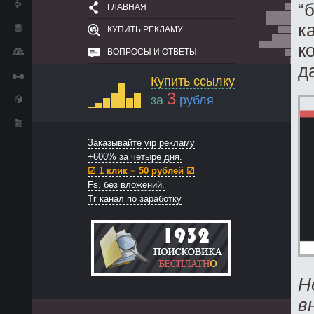
“
ГЛАВНАЯ
к
КУПИТЬ РЕКЛАМУ
к
ВОПРОСЫ И ОТВЕТЫ
д
Купить ссылку
3
за
рубля
Заказывайте vip рекламу
+600% за четыре дня.
☑ 1 клик = 50 рублей ☑
Fs. без вложений.
Тг канал по заработку
Н
в