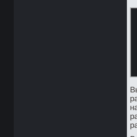
В
р
н
р
р