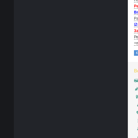
Р
В
Ра
☑
За
Ре
+п
В