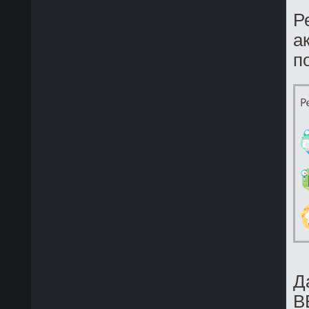
Р
а
п
Д
В