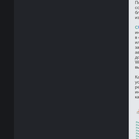
П
с
б
и
C
и
в
и
з
а
д
W
в
К
у
р
и
к
Ре
Ре
Ре
Ре
Ре
Ре