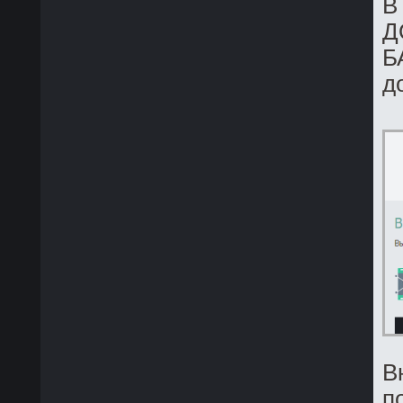
В
Д
Б
д
В
п