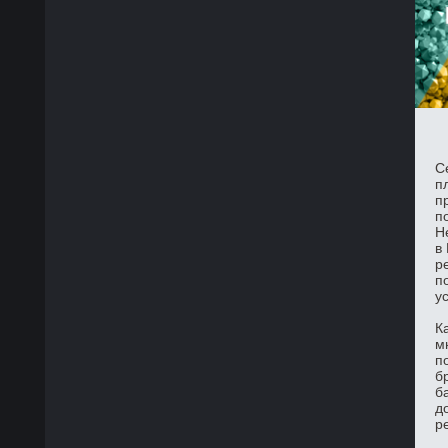
С
п
п
п
Н
в
р
п
у
К
м
п
б
б
д
р