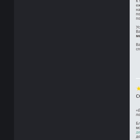
К 
е
на
по
по
Ус
Ва
м
Ва
с
с
«
п
Бл
м
де
до