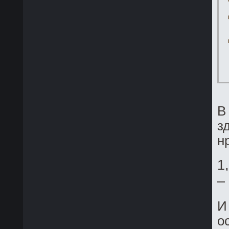
В
з
н
1
–
И
о