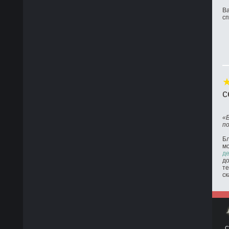
Ва
с
с
«
п
Бл
м
де
до
те
ск
С