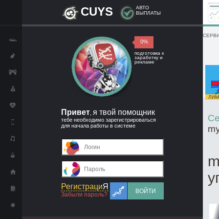
CUYS
АВТО
ВЫПЛАТЫ
СЕРВИ
0%
подготовка к
заработку и
рекламе
ЛИМИ
Привет
я твой помощник
,
Се
тебе необходимо зарегистрироваться
для начала работы в системе
my
m
у
Регистраци
Я
ВОЙТИ
Забыли пароль?