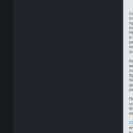
С
п
п
п
Н
в
р
п
у
К
м
п
б
б
д
р
П
с
б
и
C
и
в