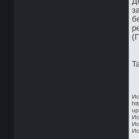
Д
з
б
р
(
T
Ис
ht
up
Ис
Ис
Ис