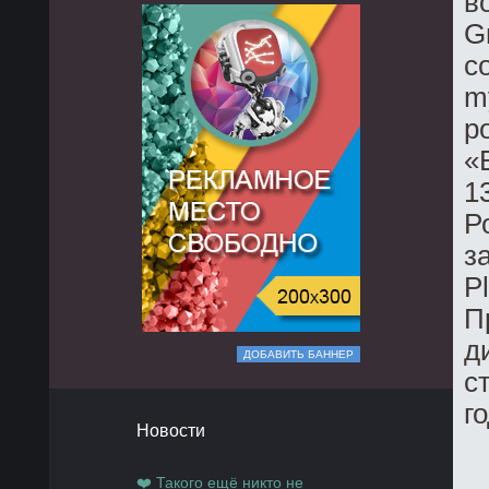
в
G
с
m
р
«
1
Р
з
Pl
П
д
ДОБАВИТЬ БАННЕР
с
го
Новости
❤️ Такого ещё никто не