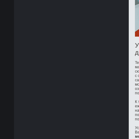
У
д
Те
ма
сю
с 
са
мо
оз
по
К 
е
на
по
по
Ус
Ва
м