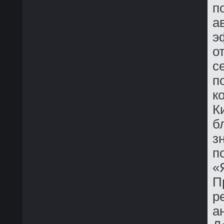
п
а
э
о
с
п
к
К
б
з
п
«
П
р
а