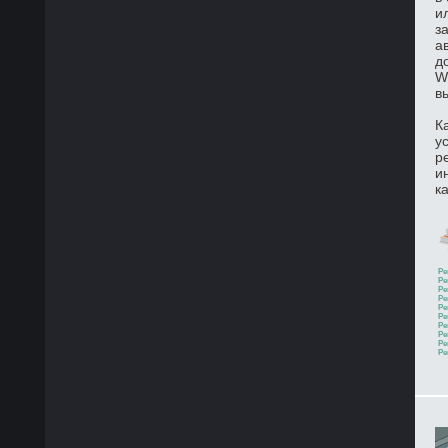
и
з
а
д
W
в
К
у
р
и
к
Ре
Ре
Ре
Ре
Ре
Ре
Ре
Ре
Ре
Ре