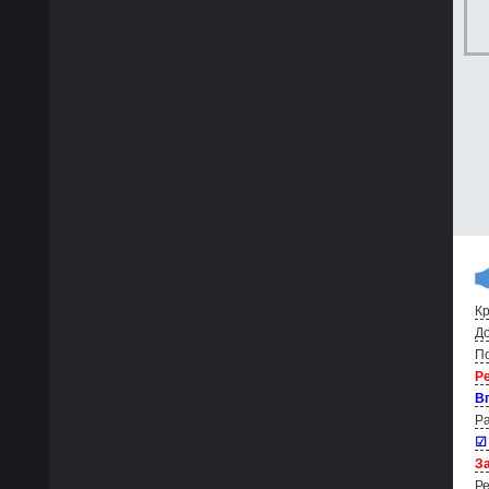
Кр
До
По
Р
В
Ра
☑
За
Ре