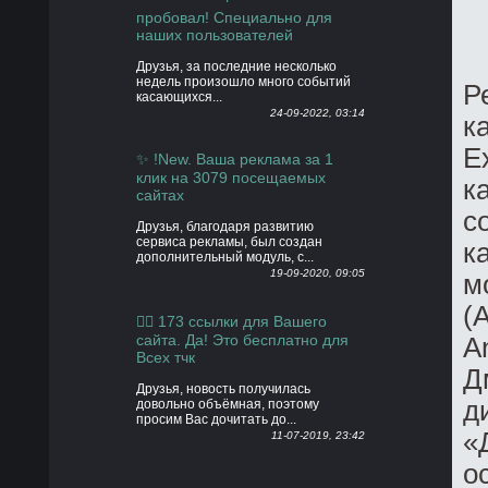
пробовал! Специально для
наших пользователей
Друзья, за последние несколько
недель произошло много событий
Р
касающихся...
24-09-2022, 03:14
к
E
✨ !New. Ваша реклама за 1
клик на 3079 посещаемых
к
сайтах
с
Друзья, благодаря развитию
сервиса рекламы, был создан
к
дополнительный модуль, с...
19-09-2020, 09:05
м
(
👍🏻 173 ссылки для Вашего
сайта. Да! Это бесплатно для
An
Всех тчк
Д
Друзья, новость получилась
д
довольно объёмная, поэтому
просим Вас дочитать до...
«
11-07-2019, 23:42
о