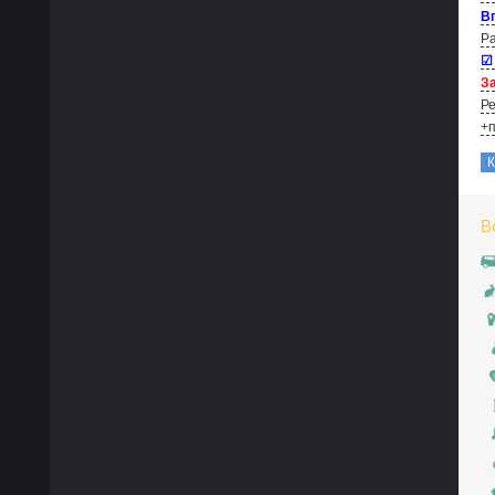
В
Ра
☑
За
Ре
+п
В