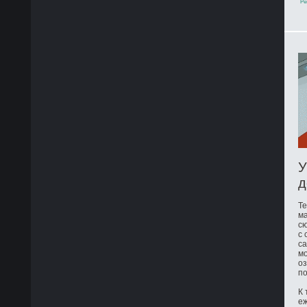
Ре
У
д
Те
ма
сю
с 
са
мо
оз
по
К 
е