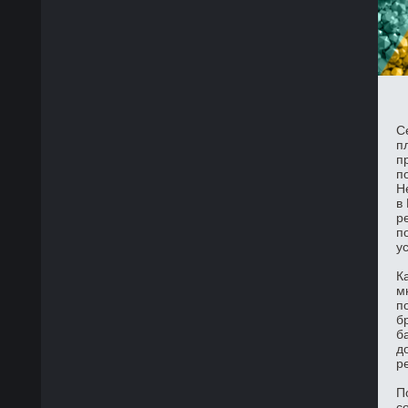
С
п
п
п
Н
в
р
п
у
К
м
п
б
б
д
р
П
с