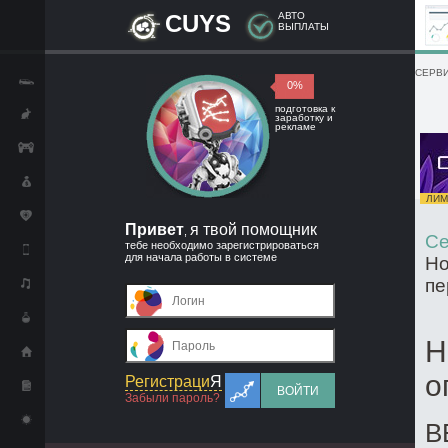
CUYS
АВТО
ВЫПЛАТЫ
СЕРВИ
0%
подготовка к
заработку и
рекламе
ЛИМИ
Привет
я твой помощник
,
Се
тебе необходимо зарегистрироваться
для начала работы в системе
Но
пе
Н
о
Регистраци
Я
ВОЙТИ
Забыли пароль?
В