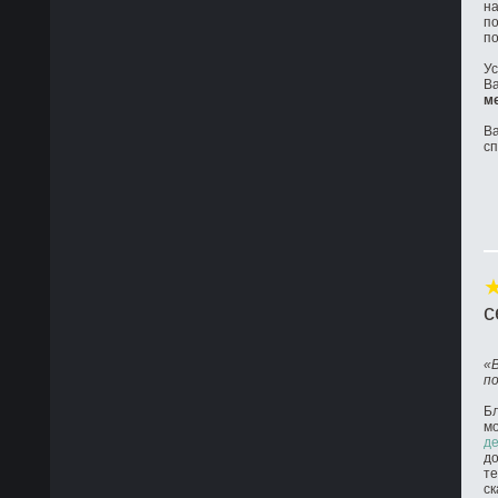
на
по
по
Ус
Ва
м
Ва
с
с
«
п
Бл
м
де
до
те
ск