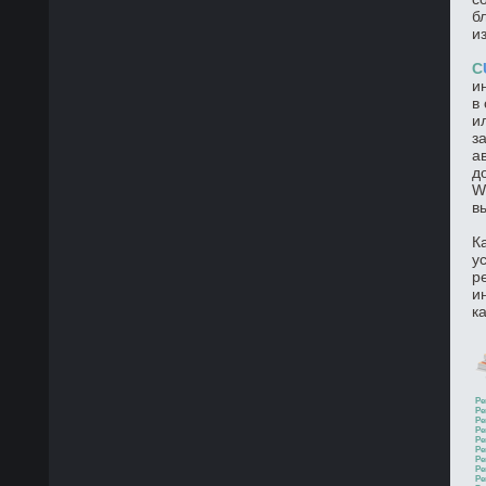
б
и
C
и
в
и
з
а
д
W
в
К
у
р
и
к
Ре
Ре
Ре
Ре
Ре
Ре
Ре
Ре
Ре