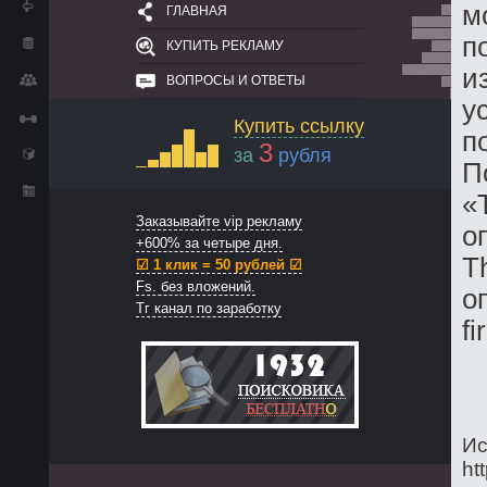
м
ГЛАВНАЯ
п
КУПИТЬ РЕКЛАМУ
и
ВОПРОСЫ И ОТВЕТЫ
у
Купить ссылку
п
3
за
рубля
П
«
Заказывайте vip рекламу
о
+600% за четыре дня.
T
☑ 1 клик = 50 рублей ☑
Fs. без вложений.
о
Тг канал по заработку
f
Ис
ht