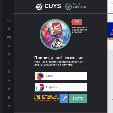
CUYS
АВТО
ВЫПЛАТЫ
0%
подготовка к
заработку и
рекламе
ЛИМ
Привет
я твой помощник
,
тебе необходимо зарегистрироваться
для начала работы в системе
Регистраци
Я
ВОЙТИ
Забыли пароль?