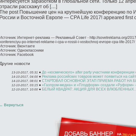
интересуется заработком в глобальной сети. Только 12 апр
отрасли расскажут об […]
The post Повышение цен на крупнейшую конференцию по И
России и Восточной Европе — CPA Life 2017! appeared first
Источник: Интернет-реклама — Рекламный Совет - http://sovetreklama.org/2017
konferenciyu-po-internet-reklame-i-cpa-v-rossii-i-vostochnoj-evrope-cpa-life-2017/
Источник: Вконтакте
Источник: Одноклассники
Источник: Facebook
Другие новости
●
До «космического» after party участники конференции о
13-10-2017, 05:31
●
Реклама российских товаров может появиться на сайта
14-10-2017, 04:00
●
СТАРТОВАЛ ОСНОВНОЙ ЭТАП ПРИЕМА РАБОТ НА Б
14-10-2017, 08:01
●
«Газпром-медиа» и «Плэдформ» создали «Руформ» – 
12-10-2017, 03:15
●
БЕЛЫЙ КВАДРАТ: АКЦИЯ ДЛЯ ВСЕХ ВЛЮБЛЕННЫХ…
12-10-2017, 10:00
←
Вернуться