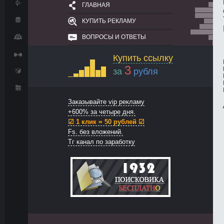
ГЛАВНАЯ
КУПИТЬ РЕКЛАМУ
ВОПРОСЫ И ОТВЕТЫ
Купить ссылку
3
за
рубля
Заказывайте vip рекламу
+600% за четыре дня.
☑ 1 клик = 50 рублей ☑
Fs. без вложений.
Тг канал по заработку