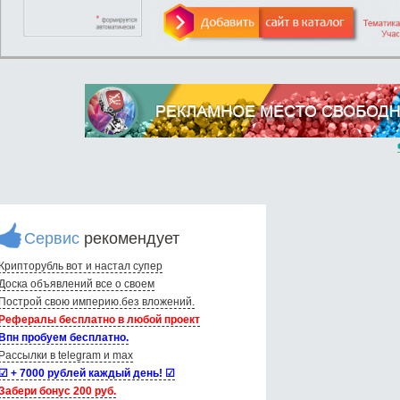
Сервис
рекомендует
Крипторубль вот и настал супер
Доска объявлений вce о своем
Построй свою империю.без вложений.
Рефералы бесплатно в любой проект
Впн пробуем бесплатно.
Рассылки в telegram и max
☑ + 7000 рублей каждый день! ☑
Забери бонус 200 руб.