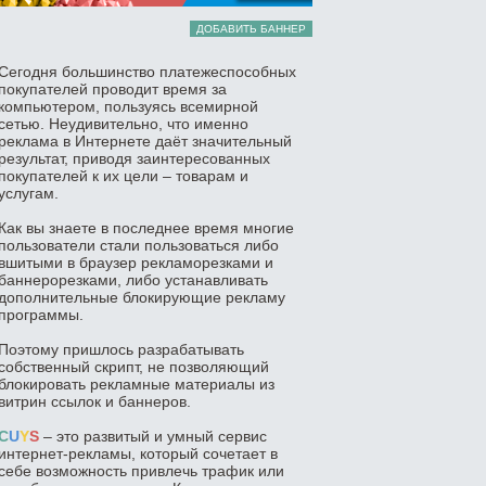
ДОБАВИТЬ БАННЕР
Сегодня большинство платежеспособных
покупателей проводит время за
компьютером, пользуясь всемирной
сетью. Неудивительно, что именно
реклама в Интернете даёт значительный
результат, приводя заинтересованных
покупателей к их цели – товарам и
услугам.
Как вы знаете в последнее время многие
пользователи стали пользоваться либо
вшитыми в браузер рекламорезками и
баннерорезками, либо устанавливать
дополнительные блокирующие рекламу
программы.
Поэтому пришлось разрабатывать
собственный скрипт, не позволяющий
блокировать рекламные материалы из
витрин ссылок и баннеров.
C
U
Y
S
– это развитый и умный сервис
интернет-рекламы, который сочетает в
себе возможность привлечь трафик или