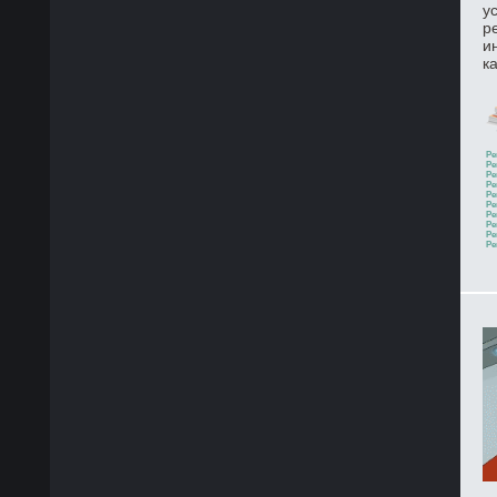
у
р
и
к
Ре
Ре
Ре
Ре
Ре
Ре
Ре
Ре
Ре
Ре