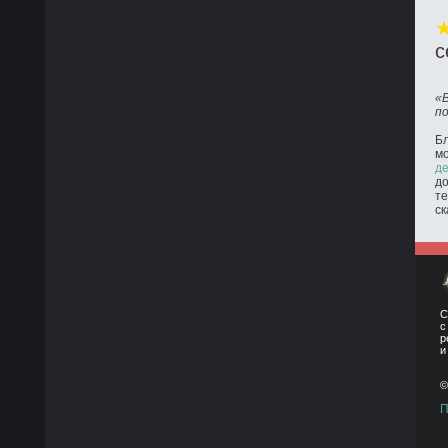
с
«
п
Бл
м
де
до
те
ск
С
с
р
и
©
П