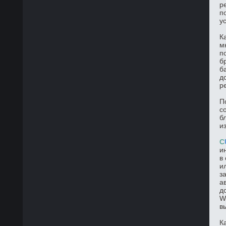
р
п
у
К
м
п
б
б
д
р
П
с
б
и
C
и
в
и
з
а
д
W
в
К