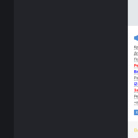
Кр
До
По
Р
В
Ра
☑
За
Ре
+п
В