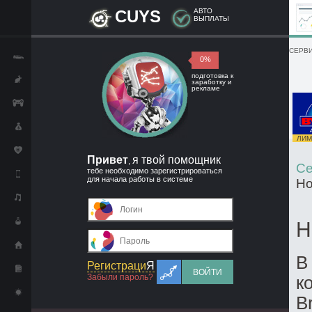
CUYS
АВТО
ВЫПЛАТЫ
СЕРВИ
0%
подготовка к
заработку и
рекламе
ЛИМИ
Привет
я твой помощник
,
Се
тебе необходимо зарегистрироваться
для начала работы в системе
Но
Н
В
Регистраци
Я
ВОЙТИ
Забыли пароль?
к
B