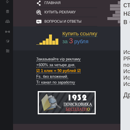
с
ГЛАВНАЯ
н
КУПИТЬ РЕКЛАМУ
в
ВОПРОСЫ И ОТВЕТЫ
Купить ссылку
3
за
рубля
Ис
PR
Заказывайте vip рекламу
no
+600% за четыре дня.
Ис
☑ 1 клик = 50 рублей ☑
Fs. без вложений.
Ис
Тг канал по заработку
Ис
Д