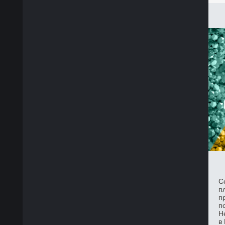
С
п
п
п
Н
в