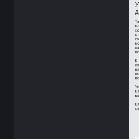
У
д
Те
ма
сю
с 
са
мо
оз
по
К 
е
на
по
по
Ус
Ва
м
Ва
с