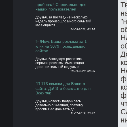
Т
пробовал! Специально для
наших пользователей
н
Друзья, за последние несколько
"
недель произошло много событий
касающихся...
о
24-09-2022, 03:14
Н
✨ !New. Ваша реклама за 1
о
клик на 3079 посещаемых
сайтах
Д
Друзья, благодаря развитию
к
сервиса рекламы, был создан
дополнительный модуль, с...
Н
19-09-2020, 09:05
ф
👍🏻 173 ссылки для Вашего
к
сайта. Да! Это бесплатно для
Всех тчк
ф
Друзья, новость получилась
ч
довольно объёмная, поэтому
просим Вас дочитать до...
С
11-07-2019, 23:42
н