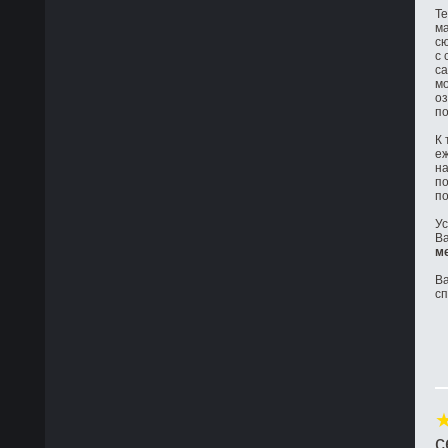
Те
ма
сю
с 
са
мо
оз
по
К 
е
на
по
по
Ус
Ва
м
Ва
с
с