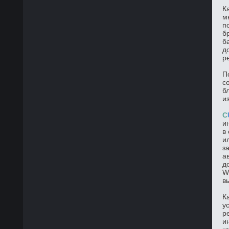
К
м
п
б
б
д
р
П
с
б
и
C
и
в
и
з
а
д
W
в
К
у
р
и