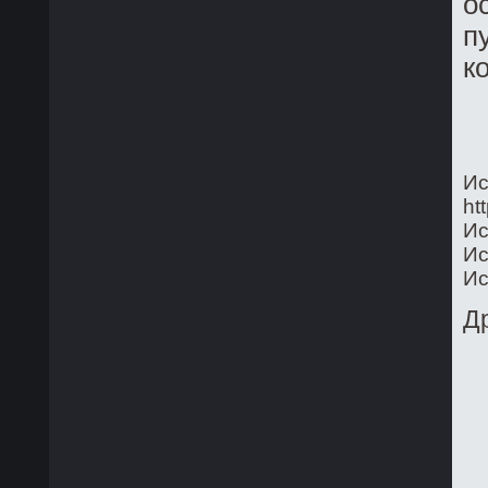
о
п
к
Ис
ht
Ис
Ис
Ис
Д