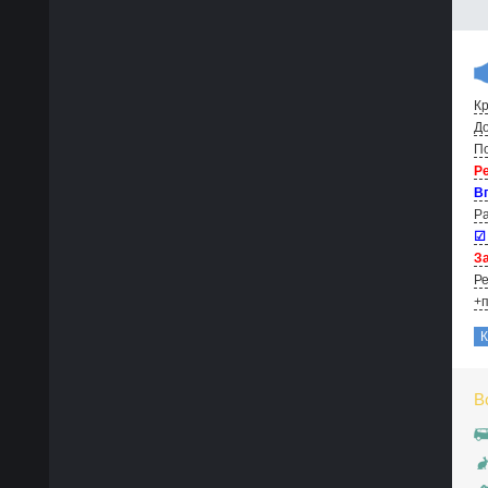
Кр
До
По
Р
В
Ра
☑
За
Ре
+п
В