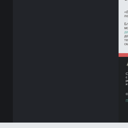
«
п
Бл
м
де
до
те
ск
С
с
р
и
©
П