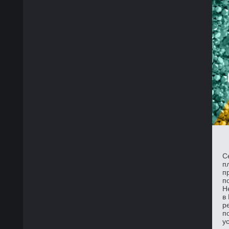
С
п
п
п
Н
в
р
п
у