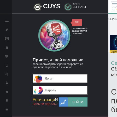
CUYS
АВТО
ВЫПЛАТЫ
СЕРВИ
0%
подготовка к
заработку и
рекламе
ЛИМИ
Привет
я твой помощник
,
Се
тебе необходимо зарегистрироваться
для начала работы в системе
Сб
ме
С
п
Регистраци
Я
ВОЙТИ
Забыли пароль?
б