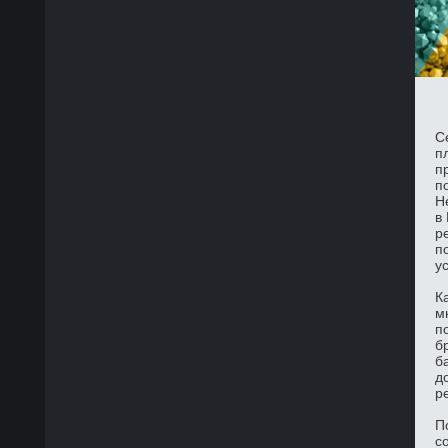
С
п
п
п
Н
в
р
п
у
К
м
п
б
б
д
р
П
с