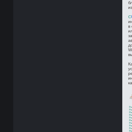
б
и
C
и
в
и
з
а
д
W
в
К
у
р
и
к
Ре
Ре
Ре
Ре
Ре
Ре
Ре
Ре
Ре
Ре