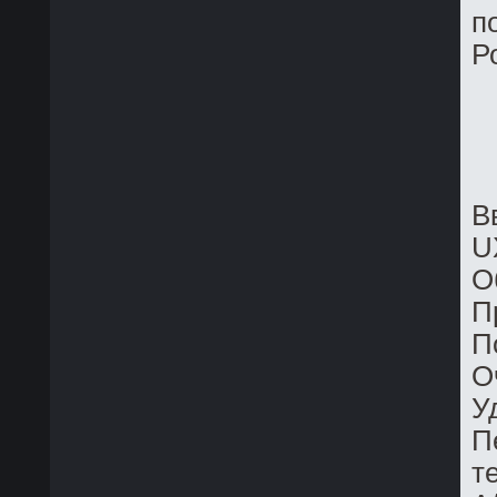
п
Р
В
U
О
П
П
О
У
П
т