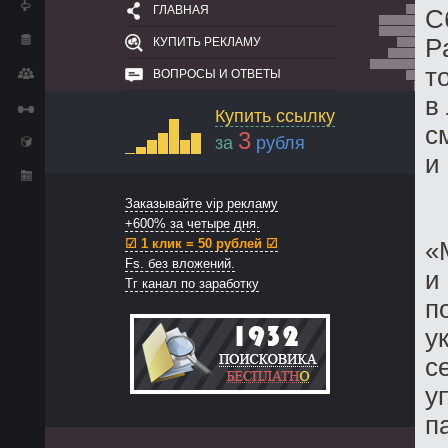
ГЛАВНАЯ
С
P
КУПИТЬ РЕКЛАМУ
т
ВОПРОСЫ И ОТВЕТЫ
в
Купить ссылку
с
3
за
рубля
и
Заказывайте vip рекламу
+600% за четыре дня.
☑ 1 клик = 50 рублей ☑
«
Fs. без вложений.
и
Тг канал по заработку
п
у
с
у
п