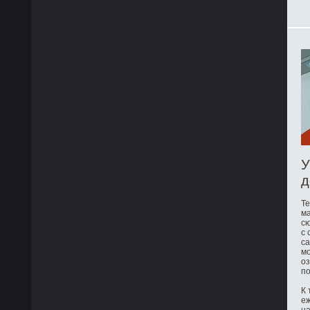
У
д
Те
ма
сю
с 
са
мо
оз
по
К 
е