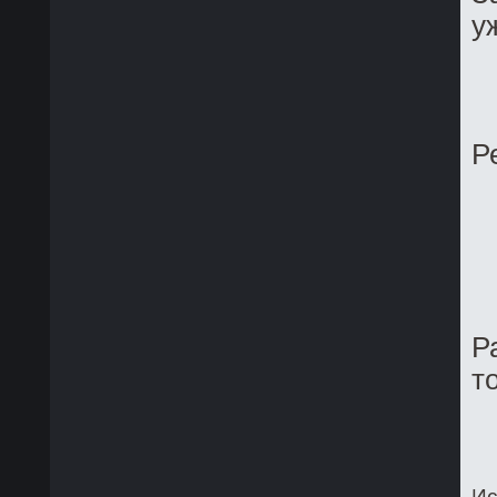
у
Р
Р
т
Ис