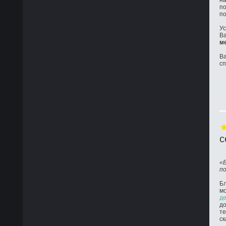
на
по
по
Ус
Ва
м
Ва
с
с
«
п
Бл
м
де
до
те
ск