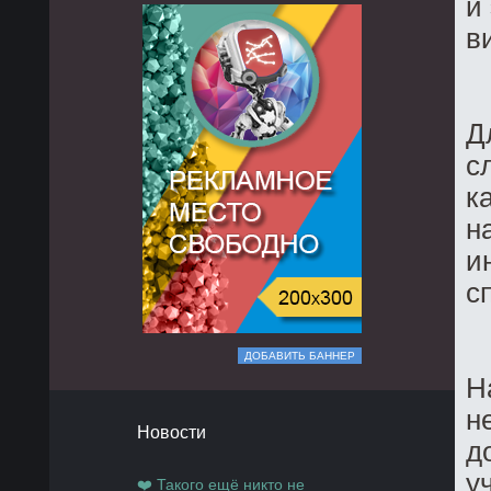
и
в
Д
с
к
н
и
с
ДОБАВИТЬ БАННЕР
Н
н
Новости
д
у
❤️ Такого ещё никто не