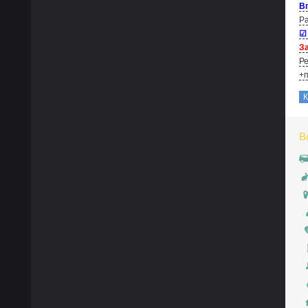
В
Ра
☑
За
Ре
+п
В