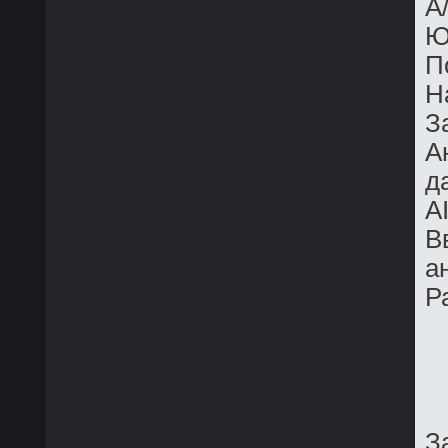
A
Ю
П
Н
З
А
д
A
В
а
Р
З