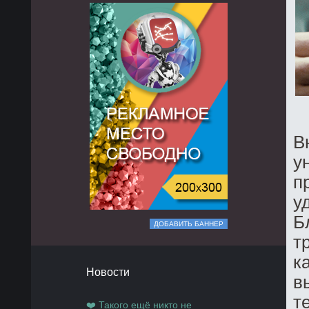
В
у
п
у
Б
ДОБАВИТЬ БАННЕР
т
к
Новости
в
т
❤️ Такого ещё никто не