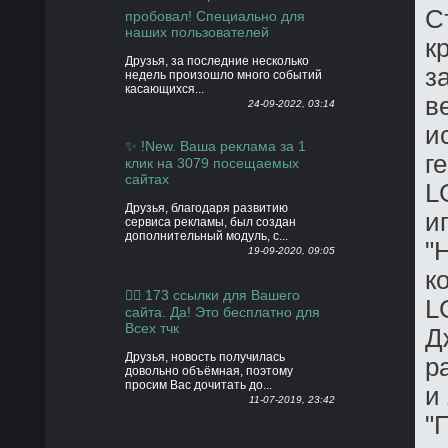
С
пробовал! Специально для
наших пользователей
к
Друзья, за последние несколько
з
недель произошло много событий
касающихся...
в
24-09-2022, 03:14
и
✨ !New. Ваша реклама за 1
г
клик на 3079 посещаемых
сайтах
L
Друзья, благодаря развитию
и
сервиса рекламы, был создан
дополнительный модуль, с...
"
19-09-2020, 09:05
к
👍🏻 173 ссылки для Вашего
L
сайта. Да! Это бесплатно для
Всех тчк
Д
Друзья, новость получилась
р
довольно объёмная, поэтому
просим Вас дочитать до...
и
11-07-2019, 23:42
"