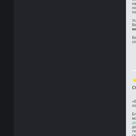
на
по
по
Ус
Ва
м
Ва
с
с
«
п
Бл
м
де
до
те
ск