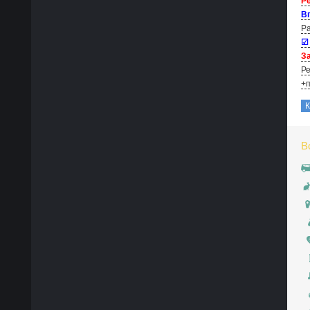
Р
В
Ра
☑
За
Ре
+п
В