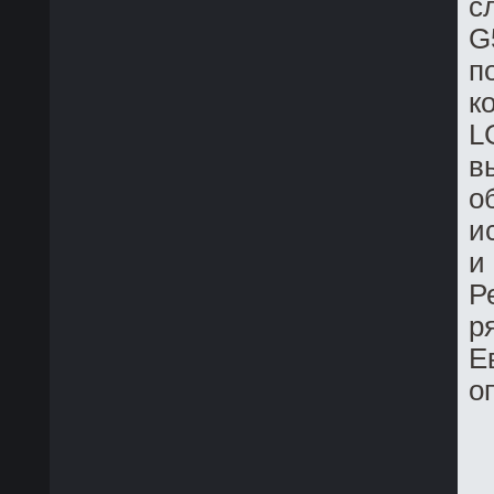
с
G
п
к
L
в
о
и
и
Р
р
Е
о