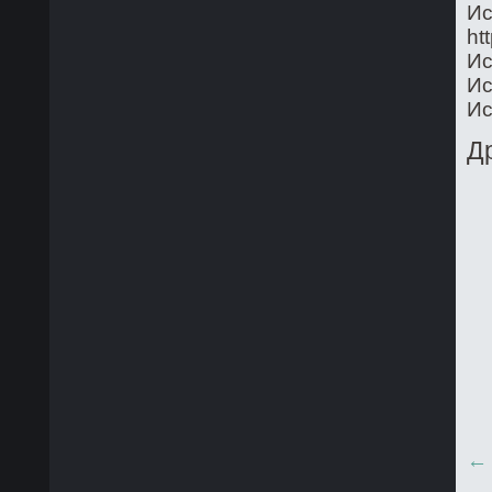
Ис
ht
Ис
Ис
Ис
Д