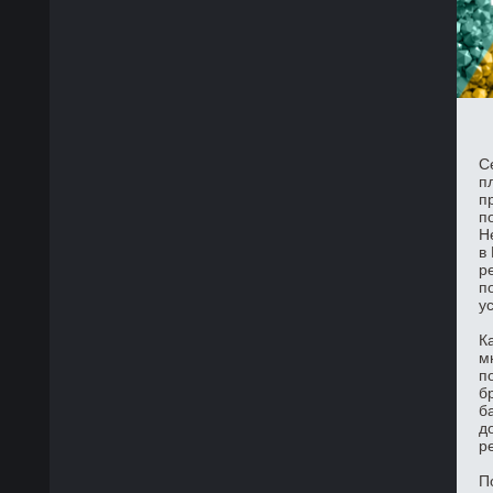
С
п
п
п
Н
в
р
п
у
К
м
п
б
б
д
р
П