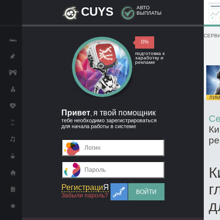
CUYS
АВТО
ВЫПЛАТЫ
СЕРВИ
0%
подготовка к
заработку и
рекламе
ЛИМИ
Привет
я твой помощник
,
Се
тебе необходимо зарегистрироваться
для начала работы в системе
Ки
ре
К
г
Регистраци
Я
ВОЙТИ
Забыли пароль?
д