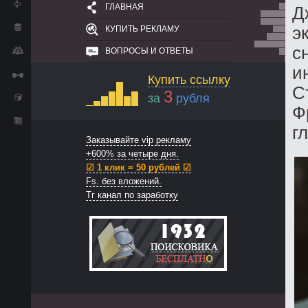
ГЛАВНАЯ
Д
э
КУПИТЬ РЕКЛАМУ
с
ВОПРОСЫ И ОТВЕТЫ
и
Купить ссылку
С
3
за
рубля
Ф
г
Заказывайте vip рекламу
+600% за четыре дня.
☑ 1 клик = 50 рублей ☑
Fs. без вложений.
Тг канал по заработку