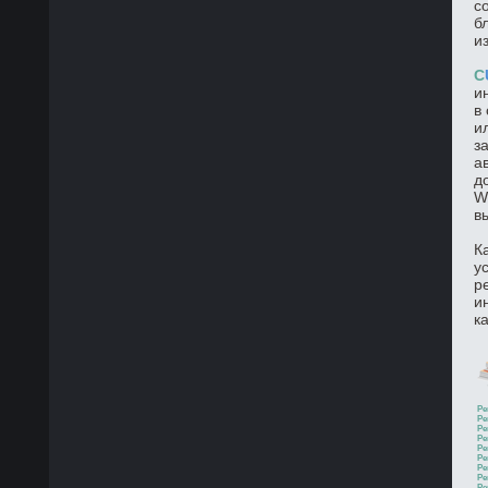
с
б
и
C
и
в
и
з
а
д
W
в
К
у
р
и
к
Ре
Ре
Ре
Ре
Ре
Ре
Ре
Ре
Ре