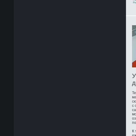
Ре
У
д
Те
ма
сю
с 
са
мо
оз
по
К 
е