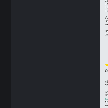
е
на
по
по
Ус
Ва
м
Ва
с
с
«
п
Бл
м
де
до
те