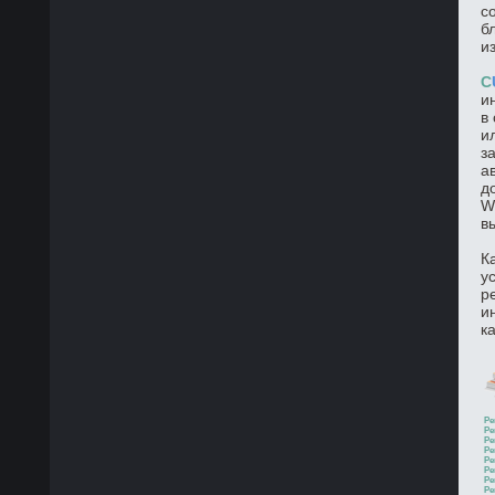
с
б
и
C
и
в
и
з
а
д
W
в
К
у
р
и
к
Ре
Ре
Ре
Ре
Ре
Ре
Ре
Ре