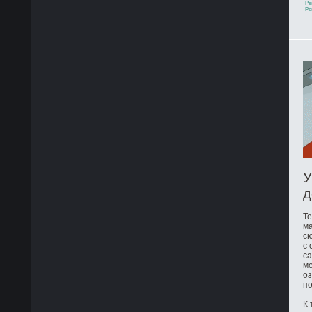
Ре
Ре
У
д
Те
ма
сю
с 
са
мо
оз
по
К 