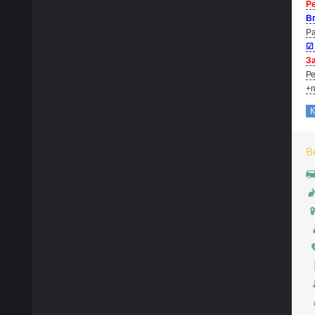
Р
В
Ра
☑
За
Ре
+п
В