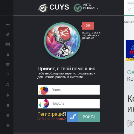
CUYS
АВТО
ВЫПЛАТЫ
СЕРВИ
0%
подготовка к
заработку и
рекламе
ЛИМИ
Привет
я твой помощник
,
Се
тебе необходимо зарегистрироваться
для начала работы в системе
Ко
К
и
Регистраци
Я
ВОЙТИ
Забыли пароль?
[