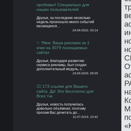
пробовал! Специально для
т
наших пользователей
в
Друзья, за последние несколько
недель произошло много событий
а
касающихся...
и
24-09-2022, 03:14
н
✨ !New. Ваша реклама за 1
клик на 3079 посещаемых
н
сайтах
С
Друзья, благодаря развитию
О
сервиса рекламы, был создан
дополнительный модуль, с...
а
19-09-2020, 09:05
Р
👍🏻 173 ссылки для Вашего
н
сайта. Да! Это бесплатно для
Всех тчк
К
Друзья, новость получилась
М
довольно объёмная, поэтому
просим Вас дочитать до...
п
11-07-2019, 23:42
«