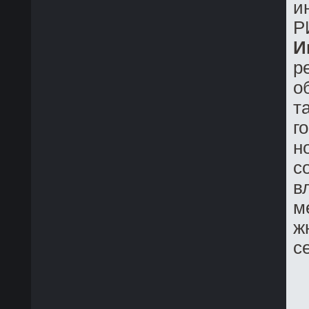
и
Р
И
р
о
т
г
н
с
в
м
ж
с