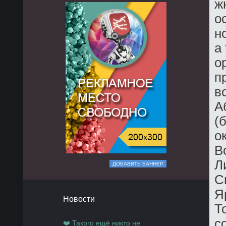
ж
о
н
а
о
п
в
А
(
о
В
Л
ДОБАВИТЬ БАННЕР
С
Я
Новости
Т
с
❤️ Такого ещё никто не