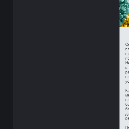
С
п
п
п
Н
в
р
п
у
К
м
п
б
б
д
р
П