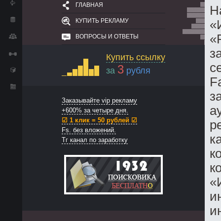
ГЛАВНАЯ
Н
КУПИТЬ РЕКЛАМУ
«
«
ВОПРОСЫ И ОТВЕТЫ
з
Купить ссылку
с
3
за
рубля
F
з
Заказывайте vip рекламу
а
+600% за четыре дня.
☑ 1 клик = 50 рублей ☑
р
Fs. без вложений.
к
Тг канал по заработку
к
к
«
и
и