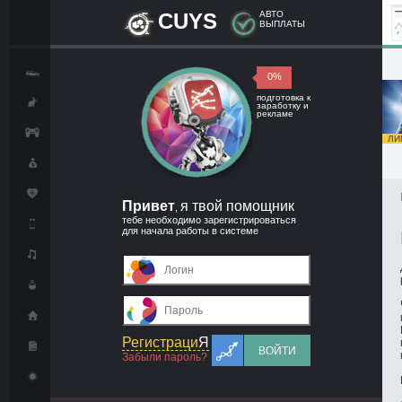
CUYS
АВТО
ВЫПЛАТЫ
0%
подготовка к
заработку и
рекламе
ЛИМ
Привет
я твой помощник
,
тебе необходимо зарегистрироваться
для начала работы в системе
Регистраци
Я
ВОЙТИ
Забыли пароль?