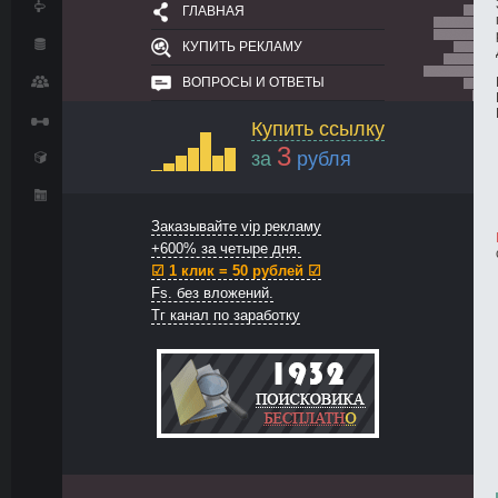
ГЛАВНАЯ
КУПИТЬ РЕКЛАМУ
ВОПРОСЫ И ОТВЕТЫ
Купить ссылку
3
за
рубля
Заказывайте vip рекламу
+600% за четыре дня.
☑ 1 клик = 50 рублей ☑
Fs. без вложений.
Тг канал по заработку