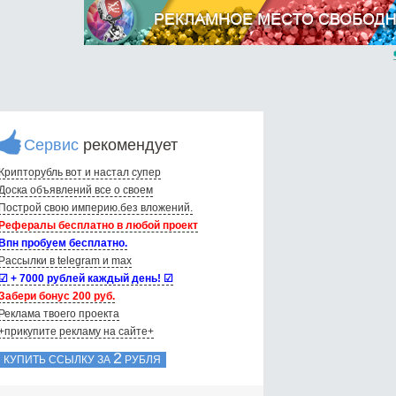
Сервис
рекомендует
Крипторубль вот и настал супер
Доска объявлений вce о своем
Построй свою империю.без вложений.
Рефералы бесплатно в любой проект
Впн пробуем бесплатно.
Рассылки в telegram и max
☑ + 7000 рублей каждый день! ☑
Забери бонус 200 руб.
Реклама твоего проекта
+прикупите рекламу на сайте+
2
КУПИТЬ ССЫЛКУ ЗА
РУБЛЯ