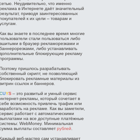
сетью. Неудивительно, что именно
реклама в Интернете даёт значительный
результат, приводя заинтересованных
покупателей к их цели – товарам и
услугам.
Как вы знаете в последнее время многие
пользователи стали пользоваться либо
вшитыми в браузер рекламорезками и
баннерорезками, либо устанавливать
дополнительные блокирующие рекламу
программы.
Поэтому пришлось разрабатывать
собственный скрипт, не позволяющий
блокировать рекламные материалы из
витрин ссылок и баннеров.
C
U
Y
S
– это развитый и умный сервис
интернет-рекламы, который сочетает в
себе возможность привлечь трафик или
заработать на рекламе. Как вы заметили,
сервис работает с автоматическими
выплатами на все доступные платёжные
системы: WebMoney. Минимальная
сумма выплаты составляет
рублей
.
Каждый веб-мастер сам устанавливает