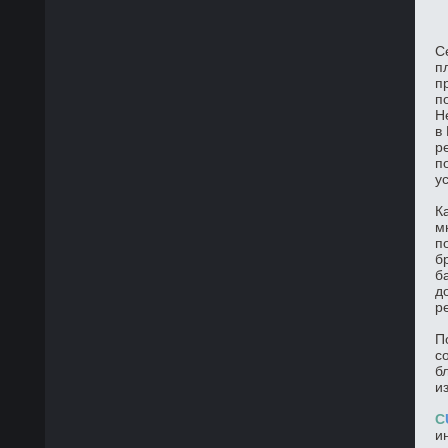
С
п
п
п
Н
в
р
п
у
К
м
п
б
б
д
р
П
с
б
и
C
и