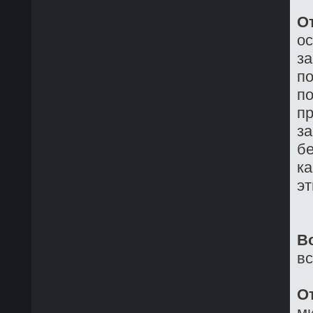
О
о
з
по
по
пр
за
бе
ка
эт
В
в
О
ми