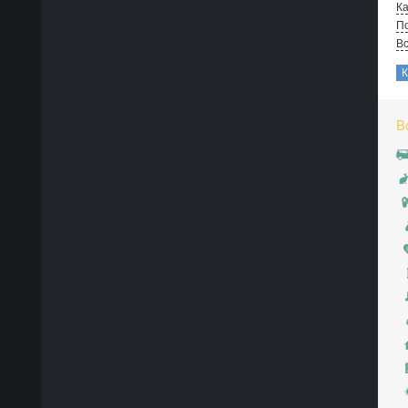
Ка
По
В
В