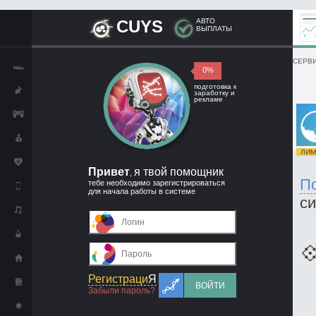
CUYS
АВТО
ВЫПЛАТЫ
СЕРВИ
0%
подготовка к
заработку и
рекламе
ЛИМИ
Привет
я твой помощник
,
П
тебе необходимо зарегистрироваться
для начала работы в системе
с

Регистраци
Я
ВОЙТИ
Забыли пароль?