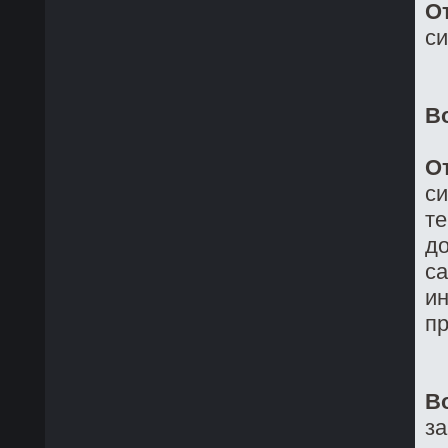
О
си
В
О
си
те
до
са
ин
пр
В
з