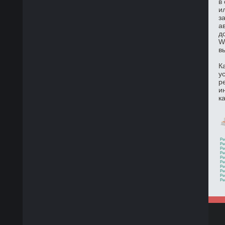
в
и
з
а
д
W
в
К
у
р
и
к
Ре
Ре
Ре
Ре
Ре
Ре
Ре
Ре
Ре
Ре