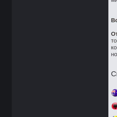
В
О
то
ко
но
С