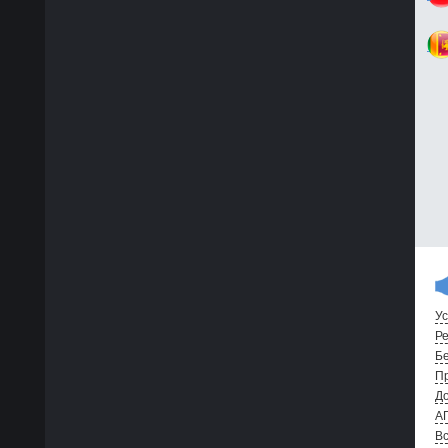
Ус
Ре
Бе
Пр
До
А
Вс