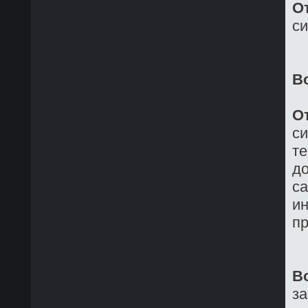
О
си
В
О
си
те
до
са
ин
пр
В
з