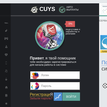
CUYS
АВТО
ВЫПЛАТЫ
СЕРВИ
0%
подготовка к
заработку и
рекламе
ЛИМИ
Привет
я твой помощник
,
П
тебе необходимо зарегистрироваться
для начала работы в системе
с

Регистраци
Я
ВОЙТИ
Забыли пароль?