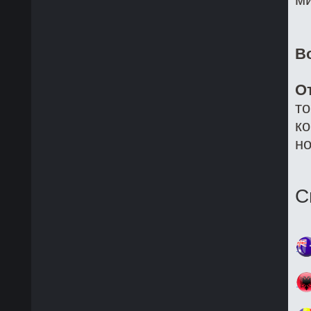
В
О
то
ко
но
С