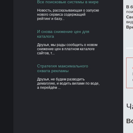
Все поисковые системы в мире
В б
Новость, рассказывающая о запуске
пои
нового сервиса содержащий
Св
рейтинг и базу...
вид
Вр
И снова снижение цен для
каталога
Друзья, мы рады сообщить о новом
снижение цен в платном каталоге
сайтов, т...
Стратегия максимального
охвата рекламы
Друзья, не будем разводить
демагогию, и водить вилами по воде,
а перейдём ...
Ч
В