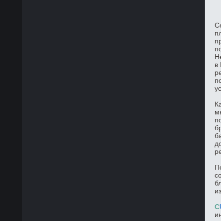
С
п
п
п
Н
в
р
п
у
К
м
п
б
б
д
р
П
с
б
и
C
и