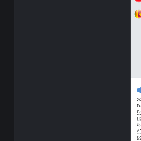
Ус
Ре
Бе
Пр
До
А
Вс