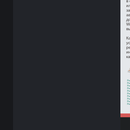
в
и
з
а
д
W
в
К
у
р
и
к
Ре
Ре
Ре
Ре
Ре
Ре
Ре
Ре
Ре
Ре