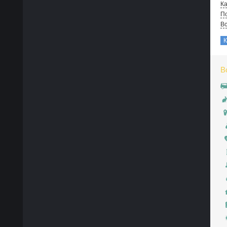
Ка
По
В
В