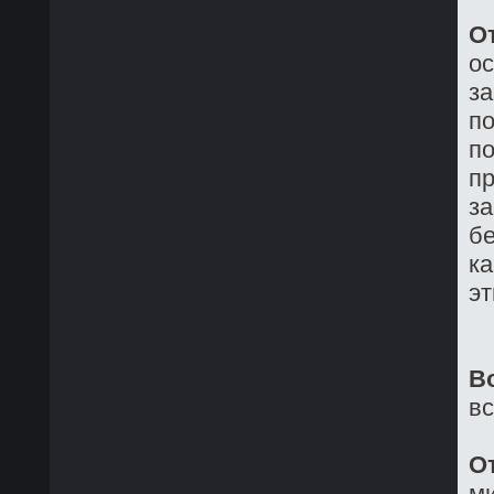
О
о
з
по
по
пр
за
бе
ка
эт
В
в
О
ми