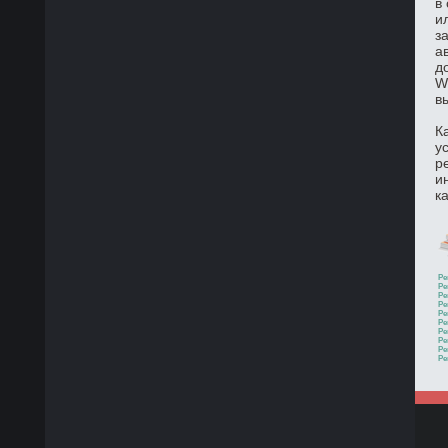
в
и
з
а
д
W
в
К
у
р
и
к
Ре
Ре
Ре
Ре
Ре
Ре
Ре
Ре
Ре
Ре