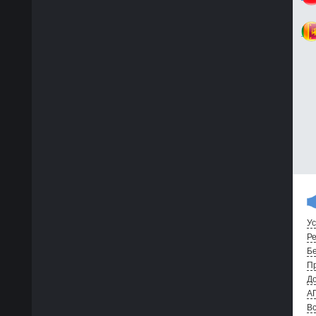
Ус
Ре
Бе
Пр
До
А
Вс