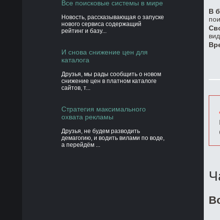
Все поисковые системы в мире
В б
Новость, рассказывающая о запуске
пои
нового сервиса содержащий
Св
рейтинг и базу...
вид
Вр
И снова снижение цен для
каталога
Друзья, мы рады сообщить о новом
снижение цен в платном каталоге
сайтов, т...
Стратегия максимального
охвата рекламы
Друзья, не будем разводить
демагогию, и водить вилами по воде,
а перейдём ...
Ч
В