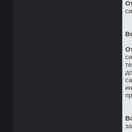
О
си
В
О
си
те
до
са
ин
пр
В
з