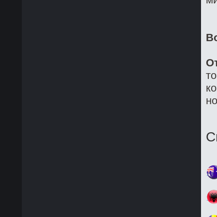
В
О
то
ко
но
С