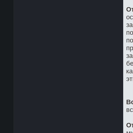
О
о
з
по
по
пр
за
бе
ка
эт
В
в
О
ми