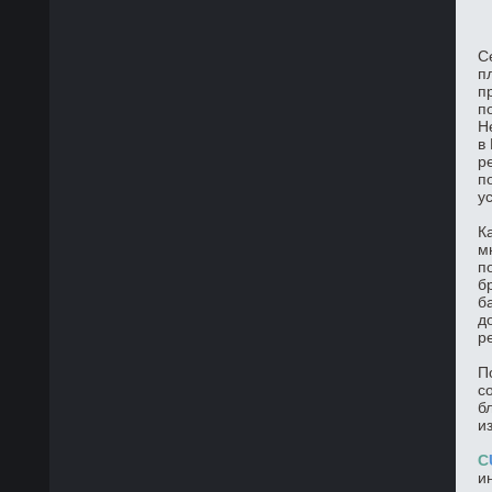
С
п
п
п
Н
в
р
п
у
К
м
п
б
б
д
р
П
с
б
и
C
и