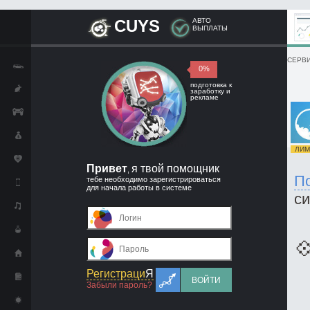
CUYS
АВТО
ВЫПЛАТЫ
СЕРВИ
0%
подготовка к
заработку и
рекламе
ЛИМИ
Привет
я твой помощник
,
П
тебе необходимо зарегистрироваться
для начала работы в системе
с

Регистраци
Я
ВОЙТИ
Забыли пароль?