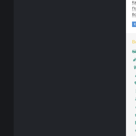
Ка
По
В
В