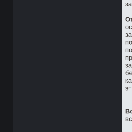
з
О
о
з
по
по
пр
за
бе
ка
эт
В
в