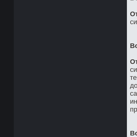
О
си
В
О
си
те
до
са
ин
пр
В