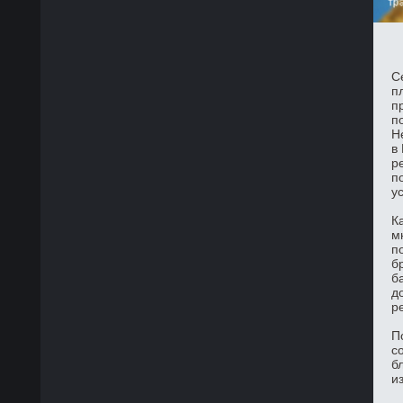
С
п
п
п
Н
в
р
п
у
К
м
п
б
б
д
р
П
с
б
и