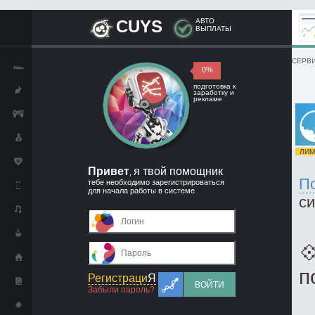
CUYS
АВТО
ВЫПЛАТЫ
СЕРВИ
0%
подготовка к
заработку и
рекламе
ЛИМИ
Привет
я твой помощник
,
П
тебе необходимо зарегистрироваться
для начала работы в системе
с

п
Регистраци
Я
ВОЙТИ
Забыли пароль?