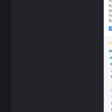
А
Вс
Ка
По
В
В