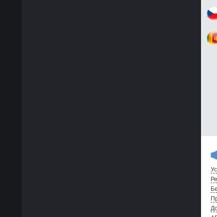
Ус
Ре
Бе
Пр
До