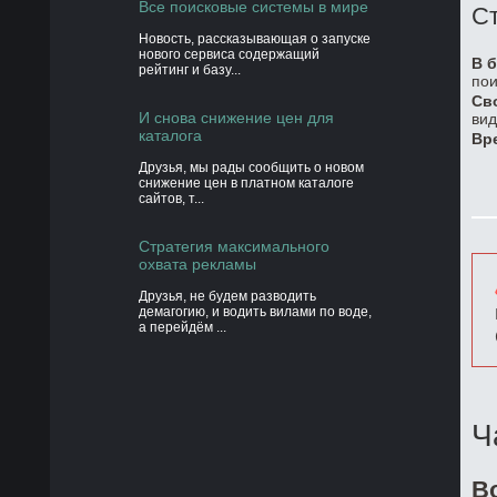
Все поисковые системы в мире
Ст
Новость, рассказывающая о запуске
нового сервиса содержащий
В б
рейтинг и базу...
пои
Св
И снова снижение цен для
вид
каталога
Вр
Друзья, мы рады сообщить о новом
снижение цен в платном каталоге
сайтов, т...
Стратегия максимального
охвата рекламы
Друзья, не будем разводить
демагогию, и водить вилами по воде,
а перейдём ...
Ч
В