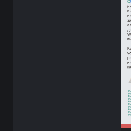
C
и
в
и
з
а
д
W
в
К
у
р
и
к
Ре
Ре
Ре
Ре
Ре
Ре
Ре
Ре
Ре
Ре