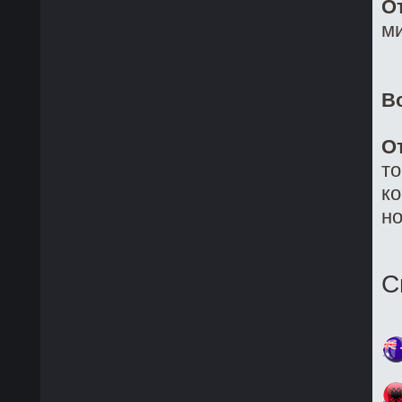
О
ми
В
О
то
ко
но
С