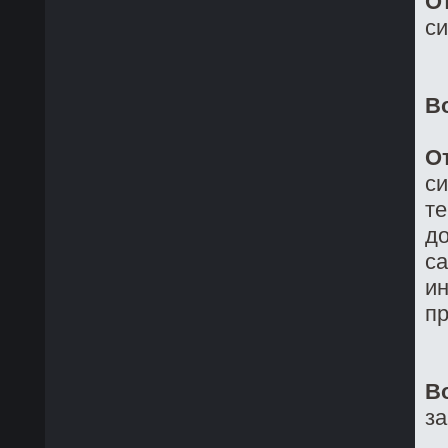
О
си
В
О
си
те
до
са
ин
пр
В
з