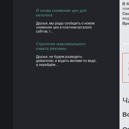
В б
пои
И снова снижение цен для
Св
каталога
вид
Вр
Друзья, мы рады сообщить о новом
снижение цен в платном каталоге
сайтов, т...
Стратегия максимального
охвата рекламы
Друзья, не будем разводить
демагогию, и водить вилами по воде,
а перейдём ...
Ч
В