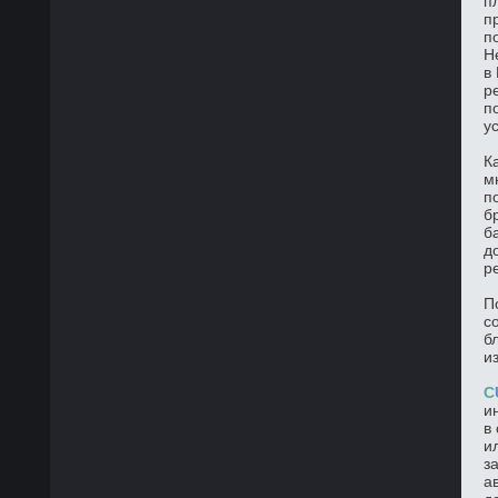
п
п
п
Н
в
р
п
у
К
м
п
б
б
д
р
П
с
б
и
C
и
в
и
з
а