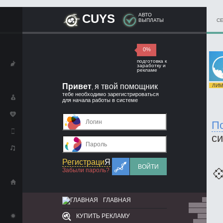
CUYS
АВТО
ВЫПЛАТЫ
С
0%
подготовка к
заработку и
рекламе
Привет
я твой помощник
ЛИМИ
,
тебе необходимо зарегистрироваться
для начала работы в системе
П
с
Регистраци
Я
ВОЙТИ

Забыли пароль?
ГЛАВНАЯ
КУПИТЬ РЕКЛАМУ