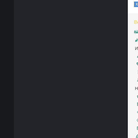
В
И
Н