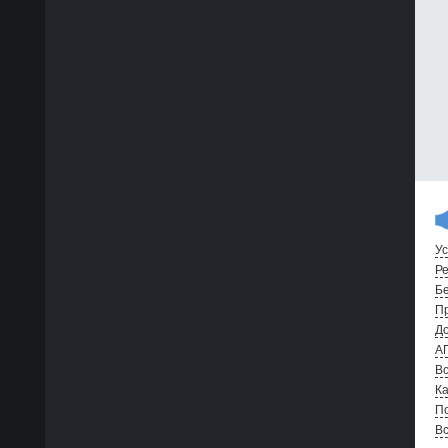
Ус
Ре
Бе
Пр
До
А
Вс
Ка
По
В