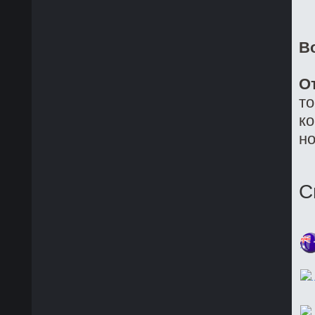
В
О
то
ко
но
С