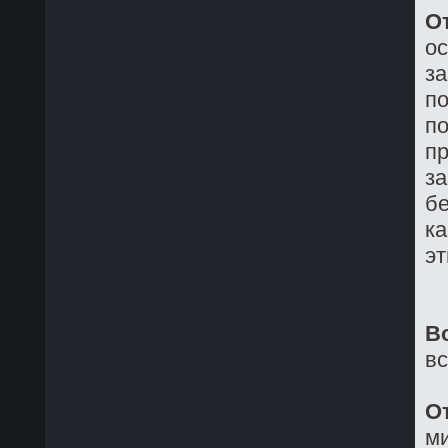
О
о
з
по
по
пр
за
бе
ка
эт
В
в
О
ми