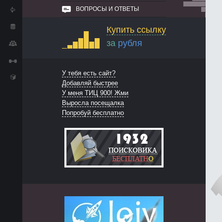
ВОПРОСЫ И ОТВЕТЫ
Купить ссылку
за
рубля
У тебя есть сайт?
Добавляй быстрее
У меня ТИЦ 900! Жми
Выросла посещалка
Попробуй бесплатно