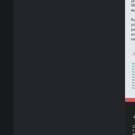
д
W
в
К
у
р
и
к
Ре
Ре
Ре
Ре
Ре
Ре
Ре
Ре
Ре
Ре
С
с
р