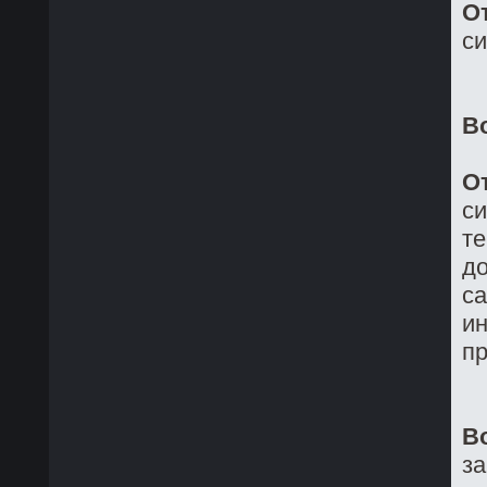
О
си
В
О
си
те
до
са
ин
пр
В
з