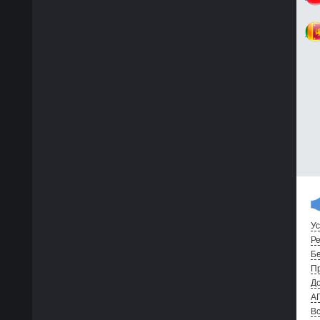
Ус
Ре
Бе
Пр
До
А
Вс