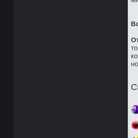
В
О
то
ко
но
С