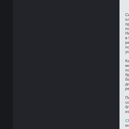
С
п
п
п
Н
в
р
п
у
К
м
п
б
б
д
р
П
с
б
и
C
и