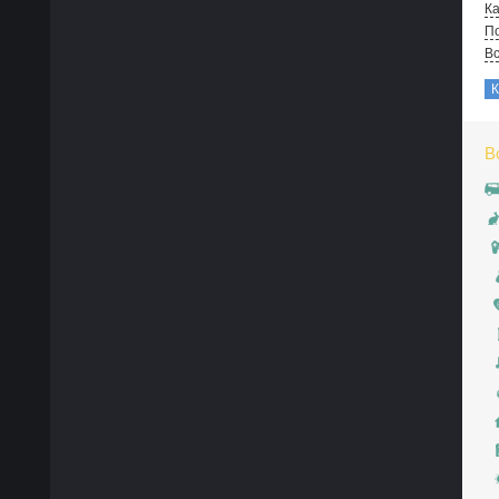
Ка
По
В
В