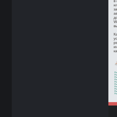
в
и
з
а
д
W
в
К
у
р
и
к
Ре
Ре
Ре
Ре
Ре
Ре
Ре
Ре
Ре
Ре