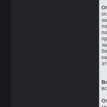
О
о
з
по
по
пр
за
бе
ка
эт
В
в
О
ми