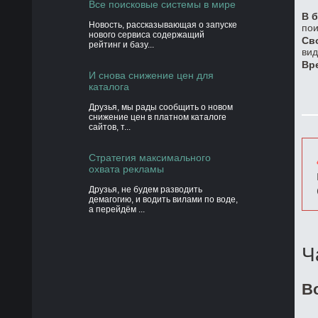
Все поисковые системы в мире
В б
Новость, рассказывающая о запуске
пои
нового сервиса содержащий
Св
рейтинг и базу...
вид
Вр
И снова снижение цен для
каталога
Друзья, мы рады сообщить о новом
снижение цен в платном каталоге
сайтов, т...
Стратегия максимального
охвата рекламы
Друзья, не будем разводить
демагогию, и водить вилами по воде,
а перейдём ...
Ч
В