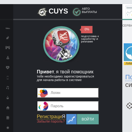
CUYS
АВТО
ВЫПЛАТЫ
СЕРВИ
0%
подготовка к
заработку и
рекламе
ЛИМИ
Привет
я твой помощник
,
П
тебе необходимо зарегистрироваться
для начала работы в системе
с

Регистраци
Я
ВОЙТИ
Забыли пароль?