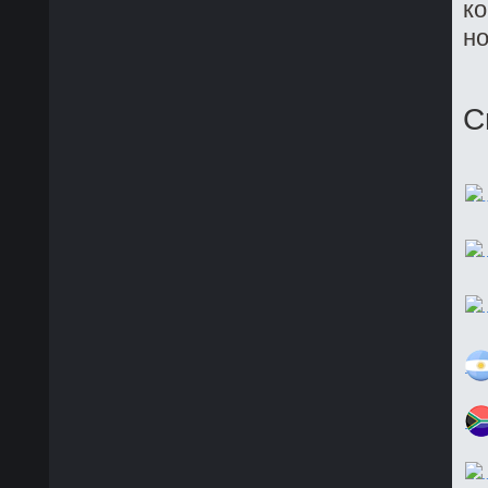
ко
но
С