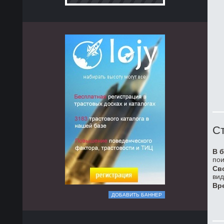
Ст
В б
пои
Св
вид
Вр
ДОБАВИТЬ БАННЕР