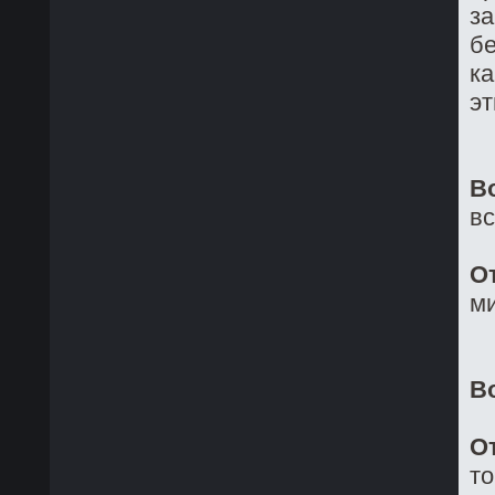
за
бе
ка
эт
В
в
О
ми
В
О
то