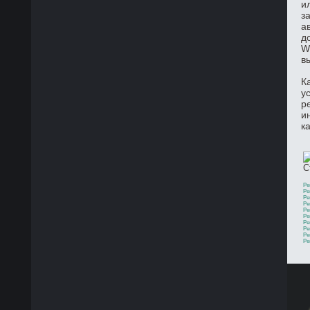
и
з
а
д
W
в
К
у
р
и
к
С
Ре
Ре
Ре
Ре
Ре
Ре
Ре
Ре
Ре
Ре