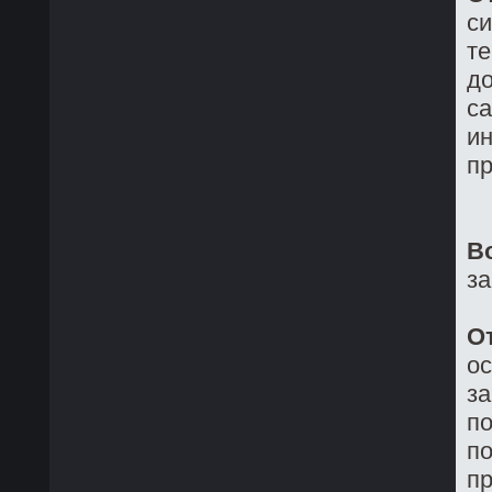
си
те
до
са
ин
пр
В
з
О
о
з
по
по
пр