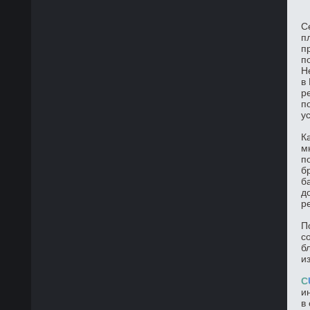
С
п
п
п
Н
в
р
п
у
К
м
п
б
б
д
р
П
с
б
и
C
и
в