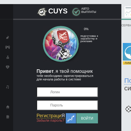
CUYS
АВТО
ВЫПЛАТЫ
СЕРВИ
0%
подготовка к
заработку и
рекламе
ЛИМИ
Привет
я твой помощник
,
тебе необходимо зарегистрироваться
П
для начала работы в системе
с

Регистраци
Я
ВОЙТИ
Забыли пароль?