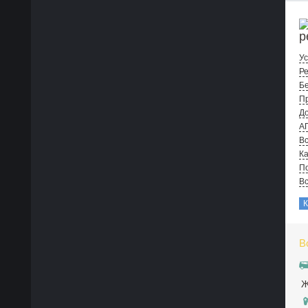
р
Ус
Ре
Бе
Пр
До
А
Вс
Ка
По
В
В
Ж