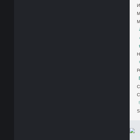
И
М
М
Н
Р
С
С
S