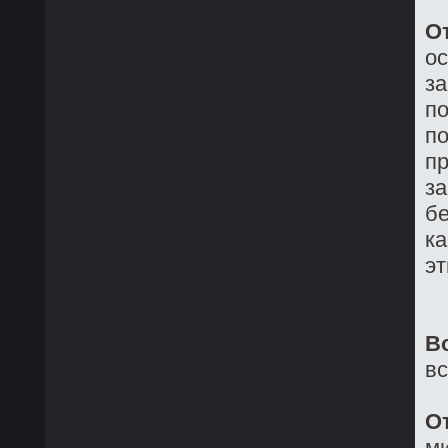
О
о
з
по
по
пр
за
бе
ка
эт
В
в
О
ми