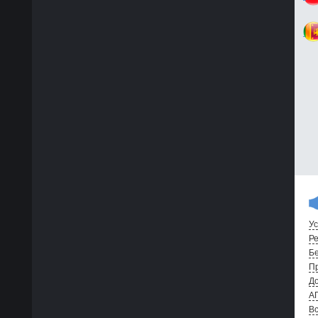
Ус
Ре
Бе
Пр
До
А
Вс