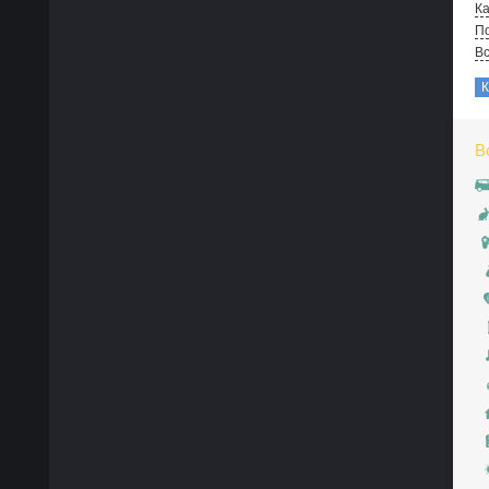
Ка
По
В
В