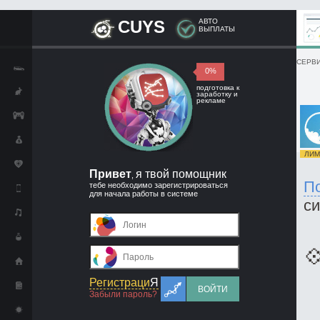
CUYS
АВТО
ВЫПЛАТЫ
СЕРВИ
0%
подготовка к
заработку и
рекламе
ЛИМИ
Привет
я твой помощник
,
П
тебе необходимо зарегистрироваться
для начала работы в системе
с

Регистраци
Я
ВОЙТИ
Забыли пароль?