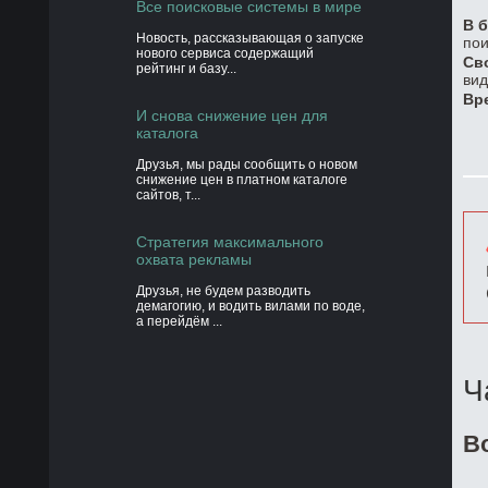
Все поисковые системы в мире
В б
Новость, рассказывающая о запуске
пои
нового сервиса содержащий
Св
рейтинг и базу...
вид
Вр
И снова снижение цен для
каталога
Друзья, мы рады сообщить о новом
снижение цен в платном каталоге
сайтов, т...
Стратегия максимального
охвата рекламы
Друзья, не будем разводить
демагогию, и водить вилами по воде,
а перейдём ...
Ч
В