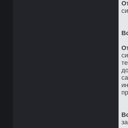
О
си
В
О
си
те
до
са
ин
пр
В
з