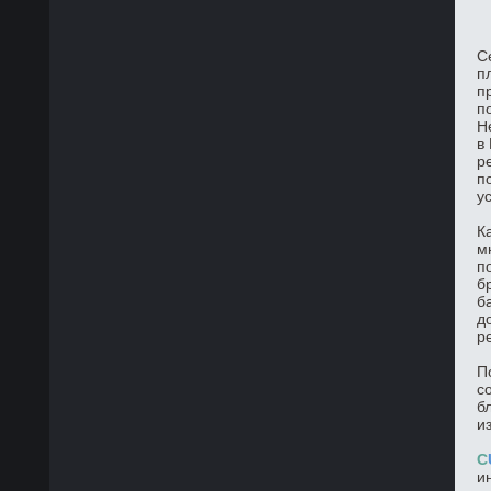
С
п
п
п
Н
в
р
п
у
К
м
п
б
б
д
р
П
с
б
и
C
и