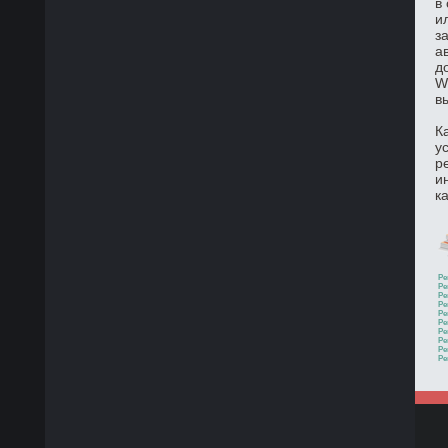
в
и
з
а
д
W
в
К
у
р
и
к
Ре
Ре
Ре
Ре
Ре
Ре
Ре
Ре
Ре
Ре