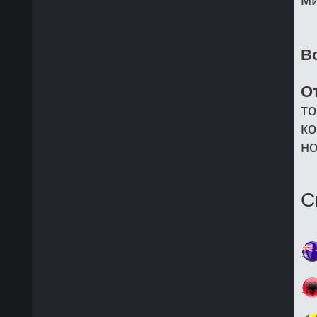
В
О
то
ко
но
С