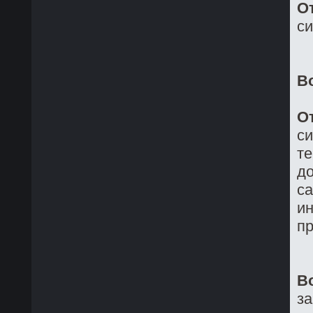
О
си
В
О
си
те
до
са
ин
пр
В
з