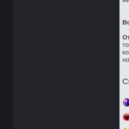
В
О
то
ко
но
С