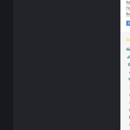
Ка
По
В
В