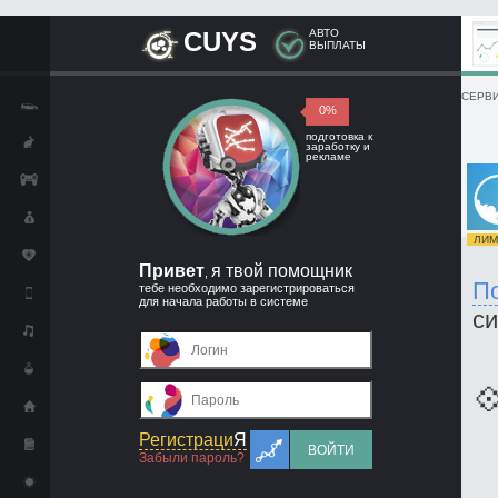
CUYS
АВТО
ВЫПЛАТЫ
СЕРВИ
0%
подготовка к
заработку и
рекламе
ЛИМИ
Привет
я твой помощник
,
П
тебе необходимо зарегистрироваться
для начала работы в системе
с

Регистраци
Я
ВОЙТИ
Забыли пароль?