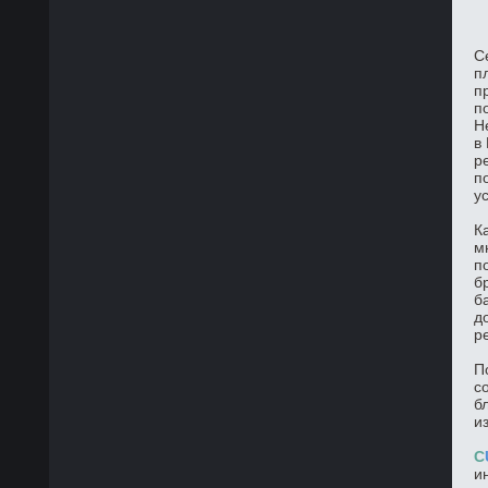
С
п
п
п
Н
в
р
п
у
К
м
п
б
б
д
р
П
с
б
и
C
и