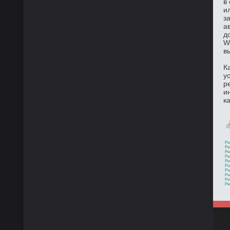
в
и
з
а
д
W
в
К
у
р
и
к
Ре
Ре
Ре
Ре
Ре
Ре
Ре
Ре
Ре
Ре