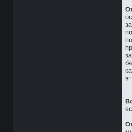
О
о
з
по
по
пр
за
бе
ка
эт
В
в
О
ми