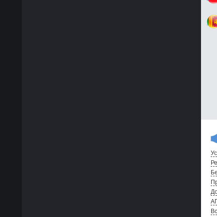
Ус
Ре
Бе
Пр
До
А
Вс