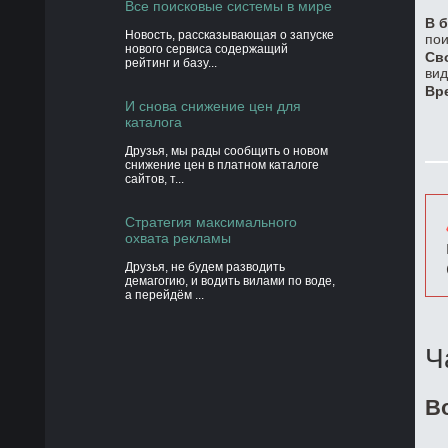
Все поисковые системы в мире
В б
Новость, рассказывающая о запуске
пои
нового сервиса содержащий
Св
рейтинг и базу...
вид
Вр
И снова снижение цен для
каталога
Друзья, мы рады сообщить о новом
снижение цен в платном каталоге
сайтов, т...
Стратегия максимального
охвата рекламы
Друзья, не будем разводить
демагогию, и водить вилами по воде,
а перейдём ...
Ч
В