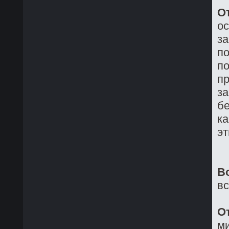
О
о
з
по
по
пр
за
бе
ка
эт
В
в
О
ми