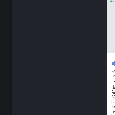
Ус
Ре
Бе
Пр
До
А
Вс
Ка
По