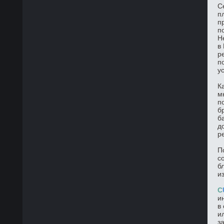
С
п
п
п
Н
в
р
п
у
К
м
п
б
б
д
р
П
с
б
и
C
и
в
и
з