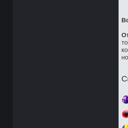
В
О
то
ко
но
С