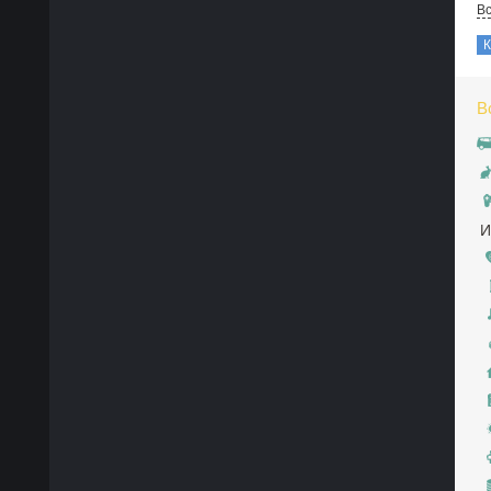
В
В
И