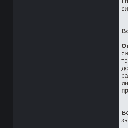
О
си
В
О
си
те
до
са
ин
пр
В
з