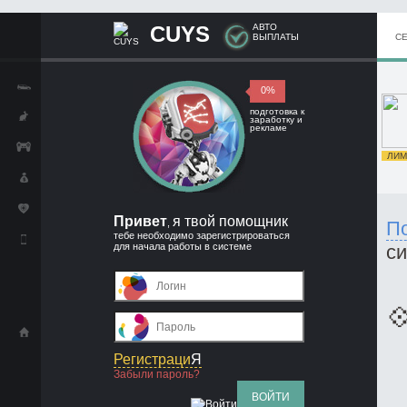
CUYS
АВТО
ВЫПЛАТЫ
С
0%
подготовка к
заработку и
рекламе
ЛИМИ
Привет
я твой помощник
,
П
тебе необходимо зарегистрироваться
для начала работы в системе
с

Регистраци
Я
Забыли пароль?
ВОЙТИ