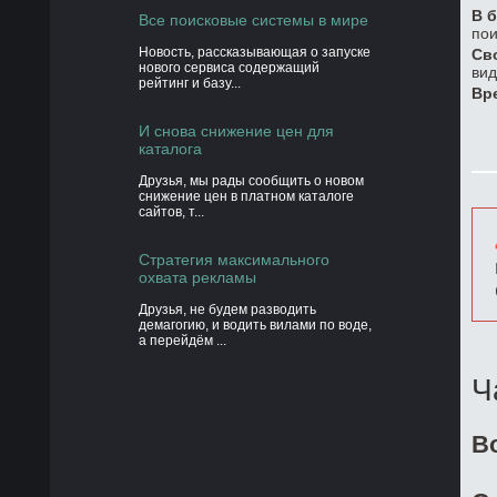
В б
Все поисковые системы в мире
пои
Новость, рассказывающая о запуске
Св
нового сервиса содержащий
вид
рейтинг и базу...
Вр
И снова снижение цен для
каталога
Друзья, мы рады сообщить о новом
снижение цен в платном каталоге
сайтов, т...
Стратегия максимального
охвата рекламы
Друзья, не будем разводить
демагогию, и водить вилами по воде,
а перейдём ...
Ч
В