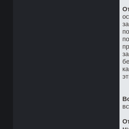
О
о
з
по
по
пр
за
бе
ка
эт
В
в
О
ми