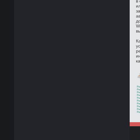
в
и
з
а
д
W
в
К
у
р
и
к
Ре
Ре
Ре
Ре
Ре
Ре
Ре
Ре
Ре
Ре