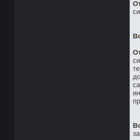
О
си
В
О
си
те
до
са
ин
пр
В
з