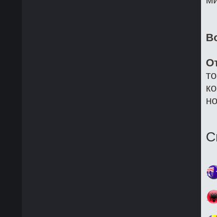
В
О
то
ко
но
С