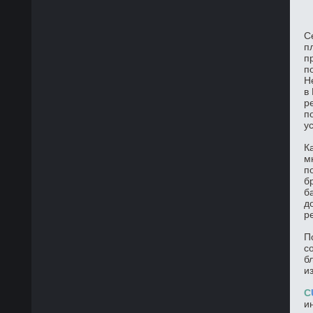
С
п
п
п
Н
в
р
п
у
К
м
п
б
б
д
р
П
с
б
и
C
и