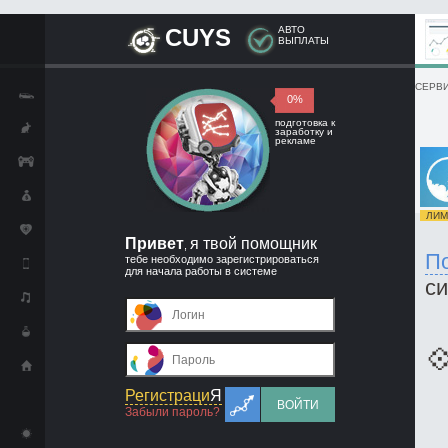
CUYS
АВТО
ВЫПЛАТЫ
СЕРВИ
0%
подготовка к
заработку и
рекламе
ЛИМИ
Привет
я твой помощник
,
П
тебе необходимо зарегистрироваться
для начала работы в системе
с

Регистраци
Я
ВОЙТИ
Забыли пароль?