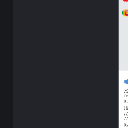
Ус
Ре
Бе
Пр
До
А
Вс