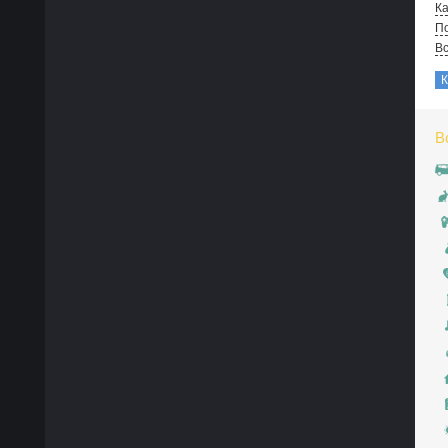
Ка
По
В
В