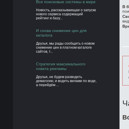
Все поисковые системы в мире
В б
Новость, рассказывающая о запуске
пои
нового сервиса содержащий
Св
рейтинг и базу...
вид
Вр
И снова снижение цен для
каталога
Друзья, мы рады сообщить о новом
снижение цен в платном каталоге
сайтов, т...
Стратегия максимального
охвата рекламы
Друзья, не будем разводить
демагогию, и водить вилами по воде,
а перейдём ...
Ч
В