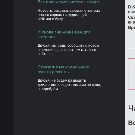
Все поисковые системы в мире
В б
Новость, рассказывающая о запуске
пои
нового сервиса содержащий
Св
рейтинг и базу...
вид
Вр
И снова снижение цен для
каталога
Друзья, мы рады сообщить о новом
снижение цен в платном каталоге
сайтов, т...
Стратегия максимального
охвата рекламы
Друзья, не будем разводить
демагогию, и водить вилами по воде,
а перейдём ...
Ч
В