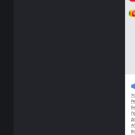
Ус
Ре
Бе
Пр
До
А
Вс