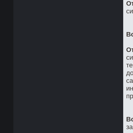
О
си
В
О
си
те
до
са
ин
пр
В
з