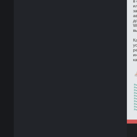
в
и
з
а
д
W
в
К
у
р
и
к
Ре
Ре
Ре
Ре
Ре
Ре
Ре
Ре
Ре
Ре