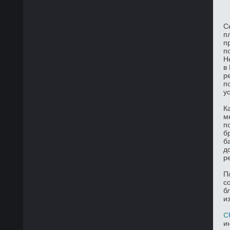
С
п
п
п
Н
в
р
п
у
К
м
п
б
б
д
р
П
с
б
и
C
и