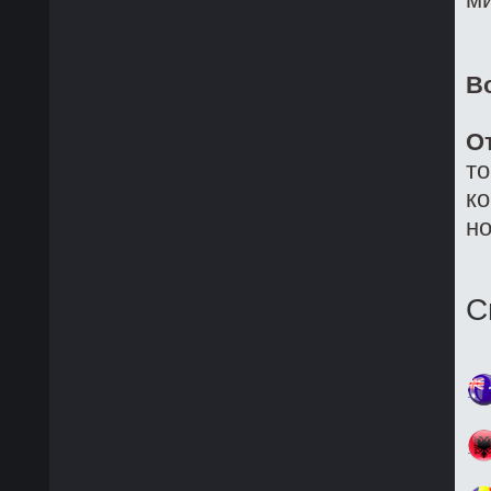
В
О
то
ко
но
С