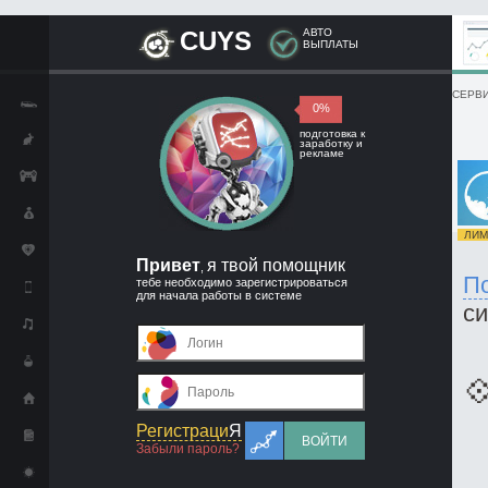
CUYS
АВТО
ВЫПЛАТЫ
СЕРВИ
0%
подготовка к
заработку и
рекламе
ЛИМИ
Привет
я твой помощник
,
П
тебе необходимо зарегистрироваться
для начала работы в системе
с

Регистраци
Я
ВОЙТИ
Забыли пароль?