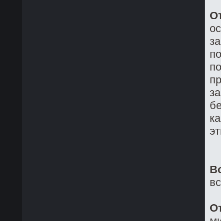
О
о
з
по
по
пр
за
бе
ка
эт
В
в
О
ми