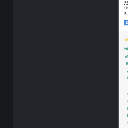
Ка
По
В
В