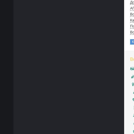
До
А
Вс
Ка
По
В
В