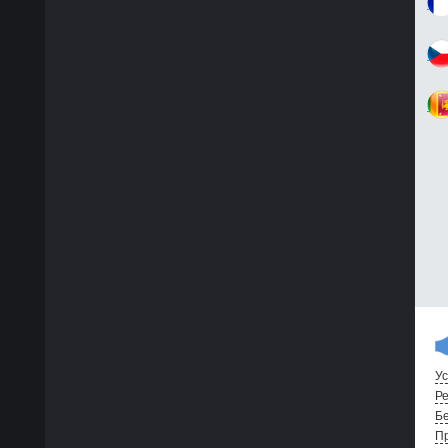
Ус
Ре
Бе
Пр