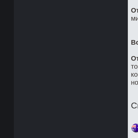
О
ми
В
О
то
ко
но
С