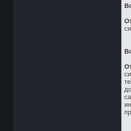
В
О
си
В
О
си
те
до
са
ин
пр