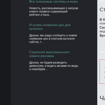
Все поисковые системы в мире
Новость, рассказывающая о запуске
Ст
нового сервиса содержащий
рейтинг и базу...
В б
пои
И снова снижение цен для
Св
каталога
вид
Вр
Друзья, мы рады сообщить о новом
снижение цен в платном каталоге
сайтов, т...
Стратегия максимального
охвата рекламы
Друзья, не будем разводить
демагогию, и водить вилами по воде,
а перейдём ...
Ч