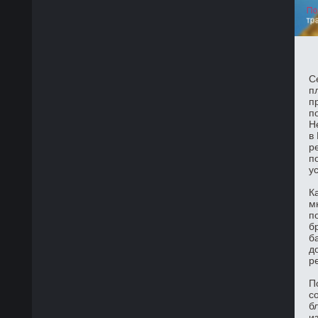
С
п
п
п
Н
в
р
п
у
К
м
п
б
б
д
р
П
с
б
и