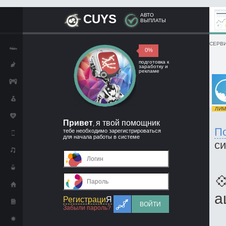
CUYS
АВТО
ВЫПЛАТЫ
СЕРВИ
0%
подготовка к
заработку и
рекламе
ЛИМИ
Привет
я твой помощник
,
П
тебе необходимо зарегистрироваться
для начала работы в системе
с

а
Регистраци
Я
ВОЙТИ
Забыли пароль?