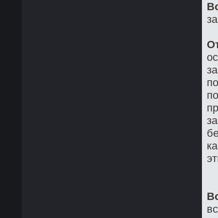
В
з
О
о
з
по
по
пр
за
бе
ка
эт
В
в