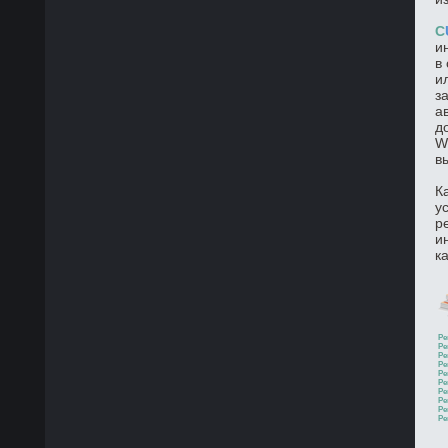
C
и
в
и
з
а
д
W
в
К
у
р
и
к
Ре
Ре
Ре
Ре
Ре
Ре
Ре
Ре
Ре
Ре