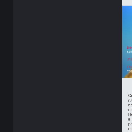
С
п
п
п
Н
в
р
п