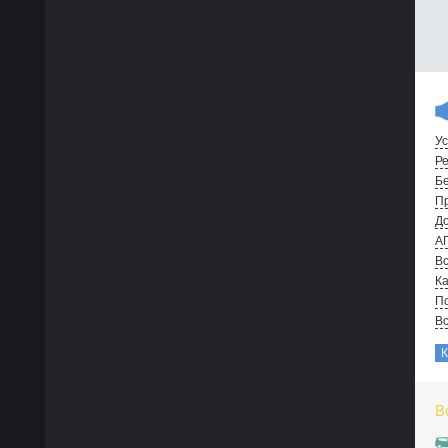
Ус
Ре
Бе
Пр
До
А
Вс
Ка
По
В
В