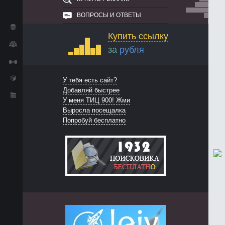
ВОПРОСЫ И ОТВЕТЫ
Купить ссылку
за
рубля
У тебя есть сайт?
Добавляй быстрее
У меня ТИЦ 900! Жми
Выросла посещалка
Попробуй бесплатно