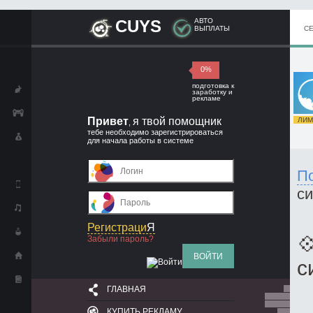
CUYS
АВТО
ВЫПЛАТЫ
С
0%
подготовка к
заработку и
рекламе
Привет
я твой помощник
ЛИМИ
,
тебе необходимо зарегистрироваться
для начала работы в системе
П
с
Регистраци
Я

Забыли пароль?
ВОЙТИ
с
ГЛАВНАЯ
КУПИТЬ РЕКЛАМУ