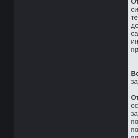
О
си
те
до
са
ин
пр
В
з
О
о
з
по
по
пр