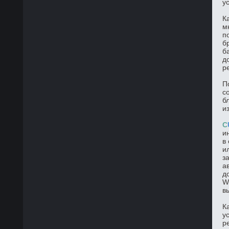
у
К
м
п
б
б
д
р
П
с
б
и
C
и
в
и
з
а
д
W
в
К
у
р