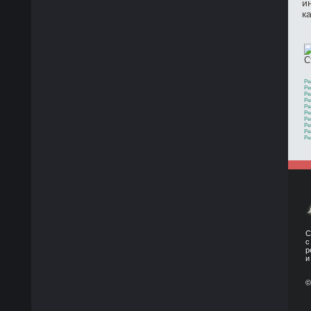
и
к
С
Ре
Ре
Ре
Ре
Ре
Ре
Ре
Ре
Ре
Ре
С
с
р
и
©