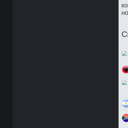
ко
но
С