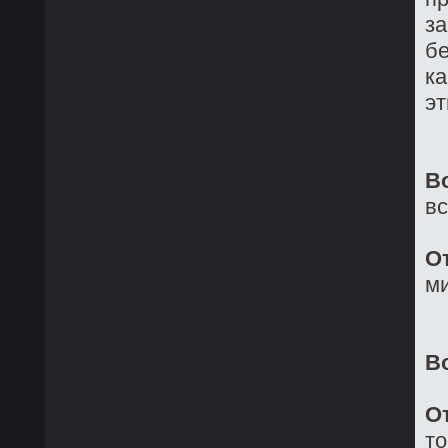
за
бе
ка
эт
В
в
О
ми
В
О
то