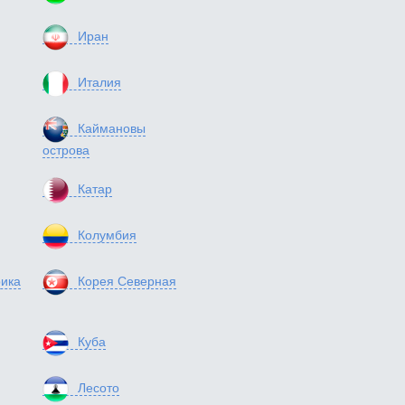
Иран
Италия
Каймановы
острова
Катар
Колумбия
ика
Корея Северная
Куба
Лесото