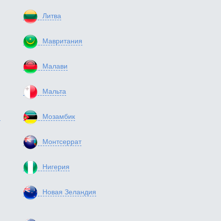
Литва
Мавритания
Малави
Мальта
я
Мозамбик
Монтсеррат
Нигерия
Новая Зеландия