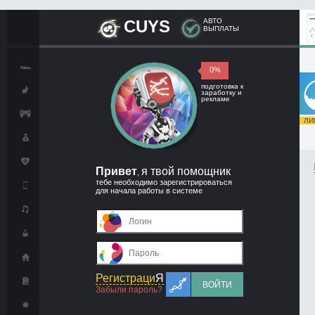
CUYS
АВТО
ВЫПЛАТЫ
0%
подготовка к
заработку и
рекламе
ЛИМ
Привет
я твой помощник
,
тебе необходимо зарегистрироваться
для начала работы в системе
Регистраци
Я
ВОЙТИ
Забыли пароль?