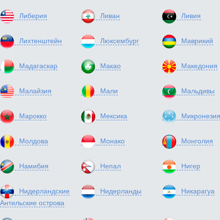
Либерия
Ливан
Ливия
Лихтенштейн
Люксембург
Маврикий
Мадагаскар
Макао
Македония
Малайзия
Мали
Мальдивы
Марокко
Мексика
Микронези
Молдова
Монако
Монголия
Намибия
Непал
Нигер
Нидерландские
Нидерланды
Никарагуа
Антильские острова