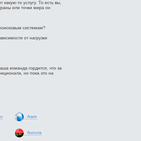
 какую-то услугу. То есть вы,
траны или точки мира он
 поисковым системам?
ависимости от нагрузки
наша команда гордится, что за
кционала, но пока это на
ан
Азия
Ангола