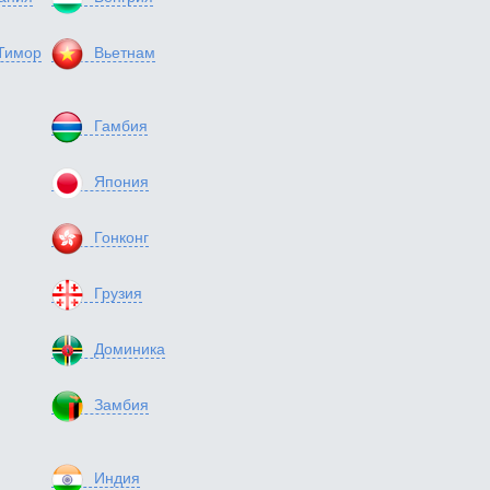
Тимор
Вьетнам
Гамбия
Япония
Гонконг
Грузия
Доминика
Замбия
Индия