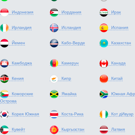
Индонезия
Иордания
Ирак
Ирландия
Исландия
Испания
Йемен
Кабо-Верде
Казахстан
Камбоджа
Камерун
Канада
Кения
Кипр
Китай
Коморские
Ямайка
Южная Афр
Острова
Корея Южная
Коста-Рика
Кот дИвуар
Кувейт
Кыргызстан
Латвия