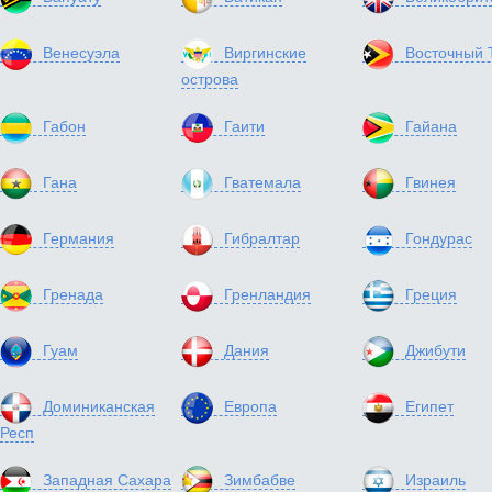
Венесуэла
Виргинские
Восточный 
острова
Габон
Гаити
Гайана
Гана
Гватемала
Гвинея
Германия
Гибралтар
Гондурас
Гренада
Гренландия
Греция
Гуам
Дания
Джибути
Доминиканская
Европа
Египет
Респ
Западная Сахара
Зимбабве
Израиль