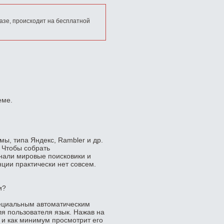
азе, происходит на бесплатной
еме.
ы, типа Яндекс, Rambler и др.
. Чтобы собрать
нали мировые поисковики и
нции практически нет совсем.
и?
ециальным автоматическим
 пользователя язык. Нажав на
 и как минимум просмотрит его