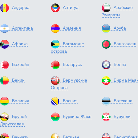
Андорра
Антигуа
Арабские
Эмираты
Аргентина
Армения
Аруба
Африка
Багамские
Бангладеш
острова
Бахрейн
Беларусь
Белиз
Бенин
Бермудские
Бирма Мья
Острова
Боливия
Босния
Ботсвана
Бруней
Буркина-Фасо
Бурунди
Даруссалам
Вануату
Ватикан
Великобрит