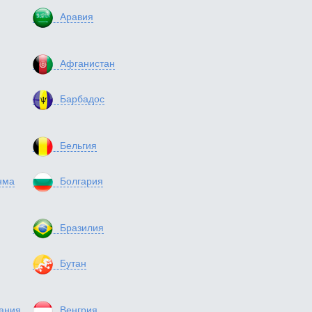
Аравия
Афганистан
Барбадос
Бельгия
нма
Болгария
Бразилия
Бутан
ания
Венгрия