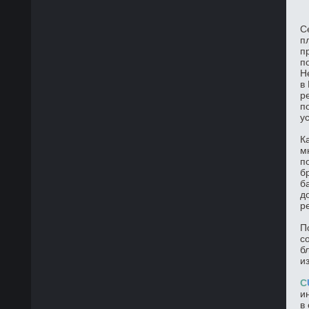
С
п
п
п
Н
в
р
п
у
К
м
п
б
б
д
р
П
с
б
и
C
и
в