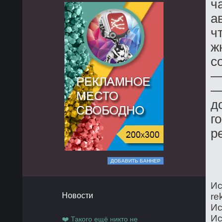
ч
а
ч
ж
с
—
—
д
г
р
ДОБАВИТЬ БАННЕР
Ис
Новости
re
Ис
Ис
❤️ Такого ещё никто не