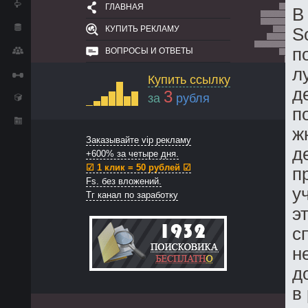
ГЛАВНАЯ
В
КУПИТЬ РЕКЛАМУ
S
п
ВОПРОСЫ И ОТВЕТЫ
л
Купить ссылку
д
3
за
рубля
п
ж
Заказывайте vip рекламу
д
+600% за четыре дня.
☑ 1 клик = 50 рублей ☑
п
Fs. без вложений.
у
Тг канал по заработку
э
с
н
д
в