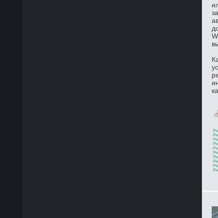
и
з
а
д
W
в
К
у
р
и
к
Ре
Ре
Ре
Ре
Ре
Ре
Ре
Ре
Ре
Ре