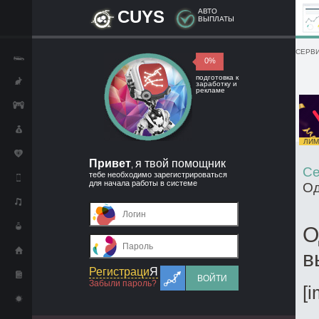
CUYS
АВТО
ВЫПЛАТЫ
СЕРВИ
0%
подготовка к
заработку и
рекламе
ЛИМИ
Привет
я твой помощник
,
Се
тебе необходимо зарегистрироваться
для начала работы в системе
Од
О
в
Регистраци
Я
ВОЙТИ
Забыли пароль?
[