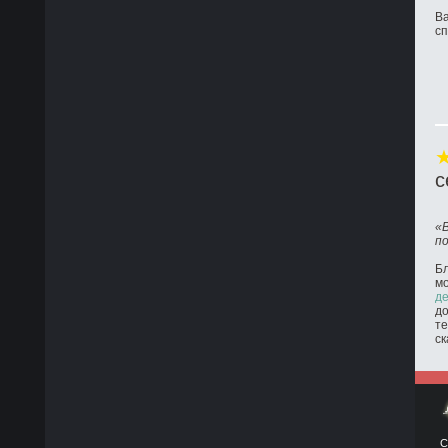
Ва
с
с
«
п
Бл
м
де
до
те
ск
С