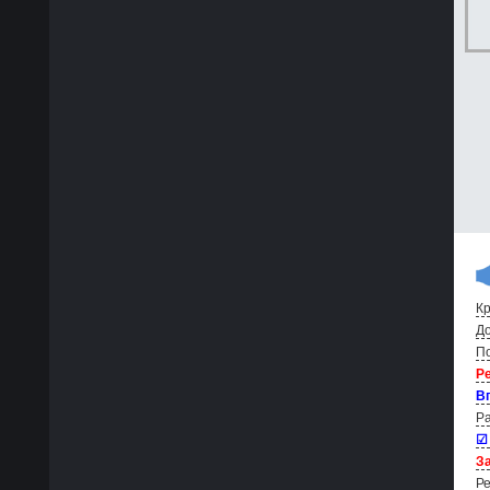
Кр
До
По
Р
В
Ра
☑
За
Ре