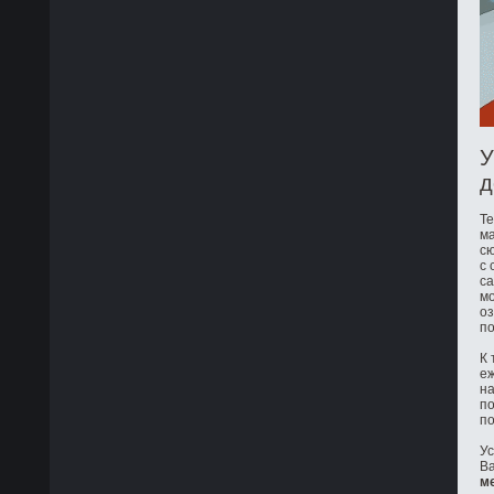
У
д
Те
ма
сю
с 
са
мо
оз
по
К 
е
на
по
по
Ус
Ва
м