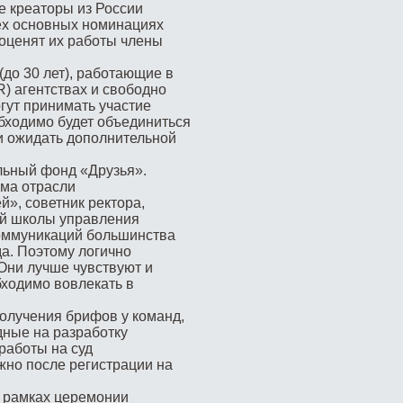
е креаторы из России
ех основных номинациях
а оценят их работы члены
до 30 лет), работающие в
) агентствах и свободно
гут принимать участие
обходимо будет объединиться
 и ожидать дополнительной
льный фонд «Друзья».
ма отрасли
й», cоветник ректора,
ой школы управления
оммуникаций большинства
да. Поэтому логично
Они лучше чувствуют и
бходимо вовлекать в
получения брифов у команд,
дные на разработку
 работы на суд
жно после регистрации на
в рамках церемонии