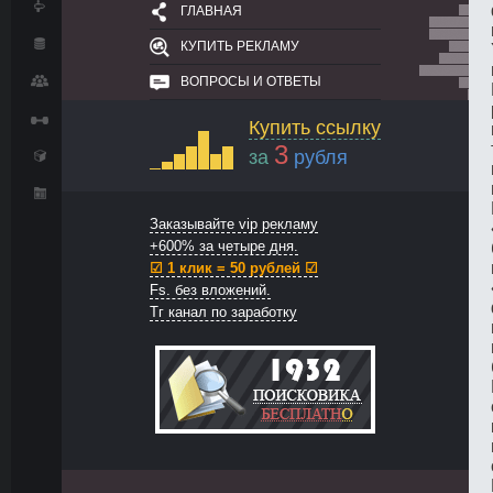
ГЛАВНАЯ
КУПИТЬ РЕКЛАМУ
ВОПРОСЫ И ОТВЕТЫ
Купить ссылку
3
за
рубля
Заказывайте vip рекламу
+600% за четыре дня.
☑ 1 клик = 50 рублей ☑
Fs. без вложений.
Тг канал по заработку