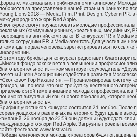
формате, максимально приближенном к каннскому. Молоды
поборются за представление нашей страны в Каннах во вс
Young Lions 2018 — Media, Film, Print, Design, Cyber и PR, 
международного жюри Red Apple.
В конкурсе смогут поучаствовать молодые профессионалы (
рекламных (коммуникационных, креативных, медийиных, PR
говорящие на английском языке. В конкурсах PR и Media мо
только сотрудники PR и Media-агентств. Для участия им не
в команды по два человека, зарегистрироваться по ссылке
информации.
В этом году брифы для конкурса предоставит благотворите
«Миссия фонда заключается в повышении профессионализ
благотворительности, — комментирует соучредитель «Друзе
почетный член Ассоциации содействия развития Московск
«Сколково» Гор Нахапетян. — Проанализировав систему к
фондов, мы поняли, что она требует существенного апгрей
привлечь к этой теме внимание молодых профессионалов. 
понимают визуальный язык нового поколения, которое нео
благотворительность».
Брифинг участников конкурса состоится 24 ноября. После 
соревнующихся в различных категориях, будут целые выхо
кампаний: 26 ноября до 23:59 они должны будут сдать свои
международного жюри Red Apple. Загрузить проекты возмо
сайте фестиваля www.festival.ru.
Победители конкурса молодых креаторов будут оглашены 