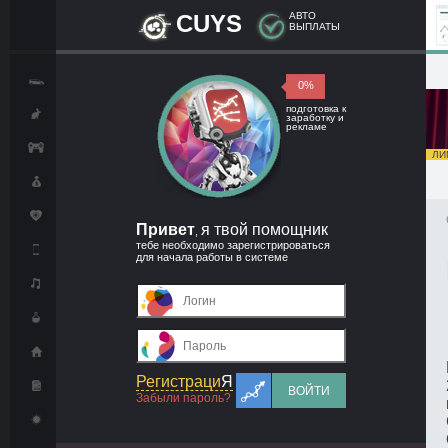
CUYS
АВТО
ВЫПЛАТЫ
0%
подготовка к
заработку и
рекламе
ЛИМ
Привет
я твой помощник
,
тебе необходимо зарегистрироваться
для начала работы в системе
Регистраци
Я
ВОЙТИ
Забыли пароль?