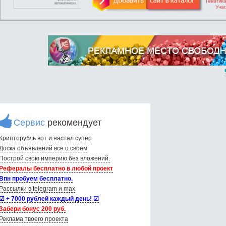
Сервис
рекомендует
Крипторубль вот и настал супер
Доска объявлений вce о своем
Построй свою империю.без вложений.
Рефералы бесплатно в любой проект
Впн пробуем бесплатно.
Рассылки в telegram и max
☑ + 7000 рублей каждый день! ☑
Забери бонус 200 руб.
Реклама твоего проекта