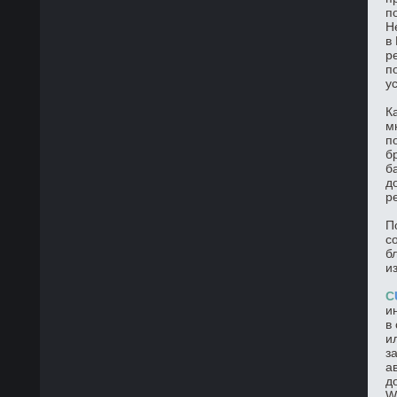
п
Н
в
р
п
у
К
м
п
б
б
д
р
П
с
б
и
C
и
в
и
з
а
д
W