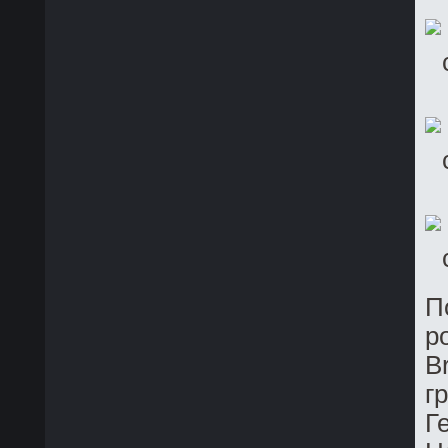
П
р
B
г
Г