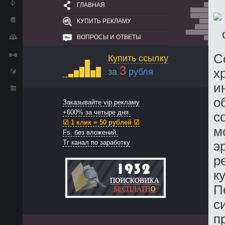
ГЛАВНАЯ
КУПИТЬ РЕКЛАМУ
ВОПРОСЫ И ОТВЕТЫ
С
Купить ссылку
3
х
за
рубля
и
о
Заказывайте vip рекламу
+600% за четыре дня.
с
☑ 1 клик = 50 рублей ☑
м
Fs. без вложений.
Тг канал по заработку
э
р
к
П
с
п