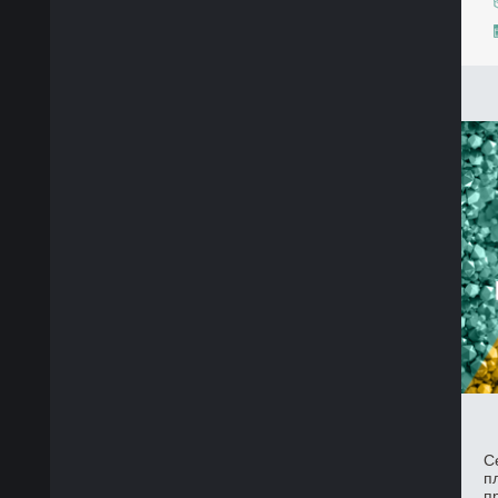
С
п
п