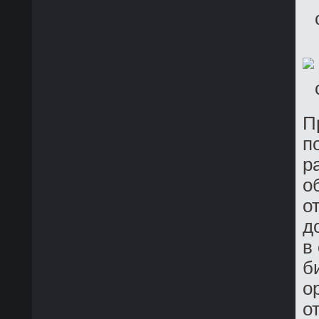
П
п
р
о
о
д
в
б
о
о