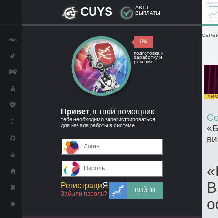
CUYS
АВТО
ВЫПЛАТЫ
СЕРВИ
0%
подготовка к
заработку и
рекламе
ЛИМИ
Привет
я твой помощник
,
Се
тебе необходимо зарегистрироваться
для начала работы в системе
«Б
ви
«
B
Регистраци
Я
ВОЙТИ
Забыли пароль?
о