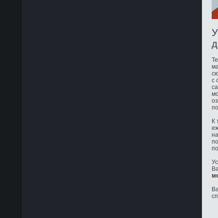
У
д
Те
ма
сю
с 
са
мо
оз
по
К 
е
на
по
по
Ус
Ва
м
Ва
с