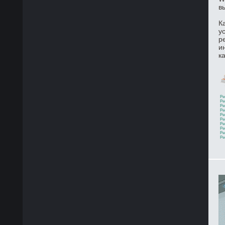
в
К
у
р
и
к
Ре
Ре
Ре
Ре
Ре
Ре
Ре
Ре
Ре
Ре