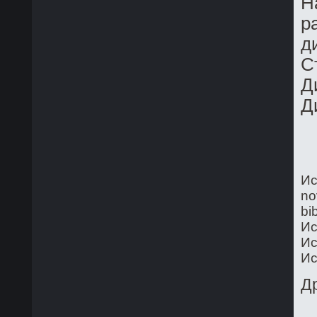
Н
р
д
С
Д
Д
Ис
no
bi
Ис
Ис
Ис
Д