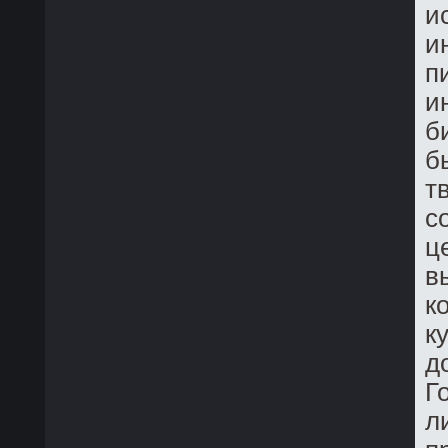
и
и
п
и
б
б
т
с
ц
в
к
к
д
Г
л