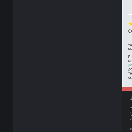
с
«
п
Бл
м
де
до
те
ск
С
с
р
и
©