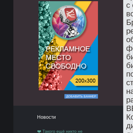
с
в
Б
р
о
ф
б
б
п
с
н
ДОБАВИТЬ БАННЕР
р
B
К
Новости
д
❤️ Такого ещё никто не