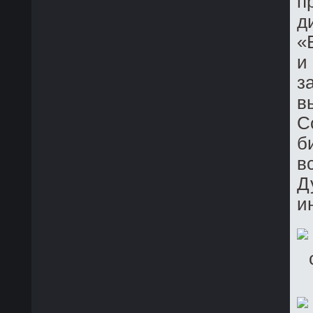
п
д
«
и
з
в
С
б
в
Д
и