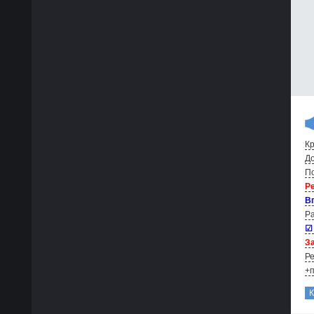
Кр
До
По
Р
В
Ра
☑
За
Ре
+п