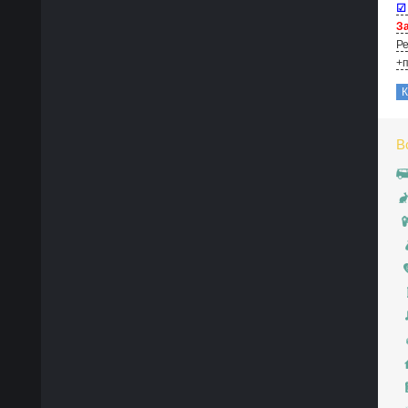
☑
За
Ре
+п
В