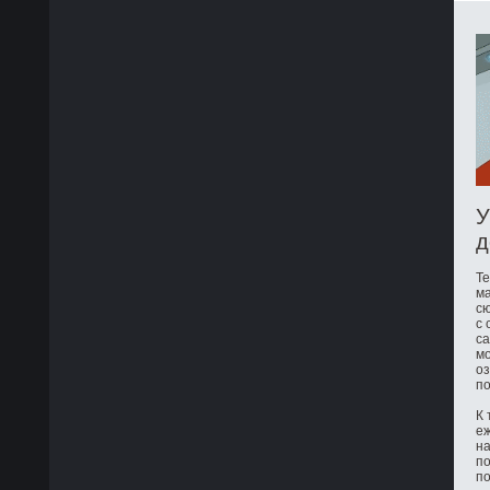
У
д
Те
ма
сю
с 
са
мо
оз
по
К 
е
на
по
по