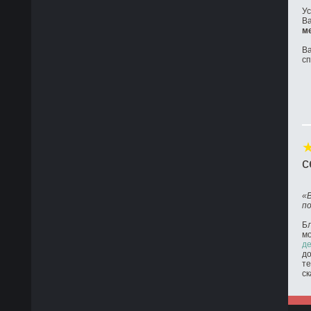
Ус
Ва
м
Ва
с
с
«
п
Бл
м
де
до
те
ск