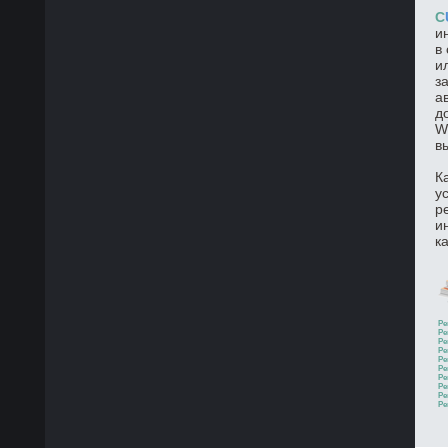
C
и
в
и
з
а
д
W
в
К
у
р
и
к
Ре
Ре
Ре
Ре
Ре
Ре
Ре
Ре
Ре
Ре