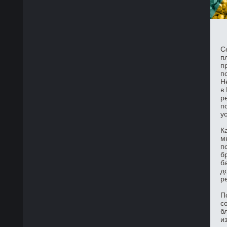
С
п
п
п
Н
в
р
п
у
К
м
п
б
б
д
р
П
с
б
и