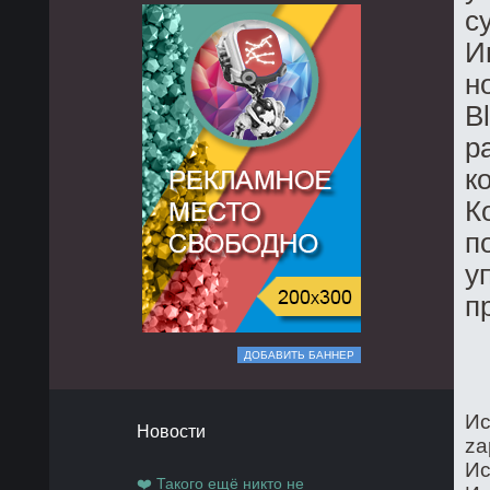
с
И
н
B
р
к
К
п
у
п
ДОБАВИТЬ БАННЕР
Ис
Новости
za
Ис
❤️ Такого ещё никто не