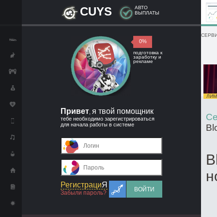
CUYS
АВТО
ВЫПЛАТЫ
СЕРВИ
0%
подготовка к
заработку и
рекламе
ЛИМИ
Привет
я твой помощник
,
Се
тебе необходимо зарегистрироваться
для начала работы в системе
Bl
B
н
Регистраци
Я
ВОЙТИ
Забыли пароль?