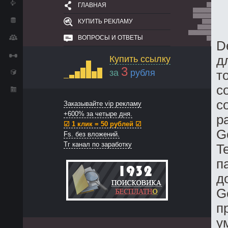
ГЛАВНАЯ
КУПИТЬ РЕКЛАМУ
ВОПРОСЫ И ОТВЕТЫ
D
д
Купить ссылку
3
за
рубля
т
с
с
Заказывайте vip рекламу
+600% за четыре дня.
р
☑ 1 клик = 50 рублей ☑
G
Fs. без вложений.
Тг канал по заработку
T
п
д
G
п
у