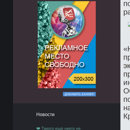
п
р
«
п
э
п
и
О
ДОБАВИТЬ БАННЕР
п
н
Новости
К
❤️ Такого ещё никто не