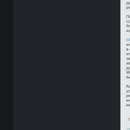
д
р
П
с
б
и
C
и
в
и
з
а
д
W
в
К
у
р
и
к
Ре