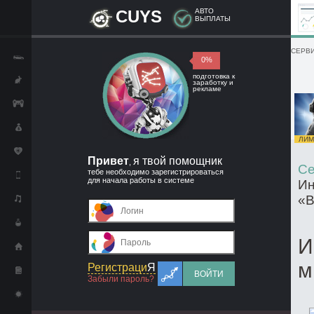
CUYS
АВТО
ВЫПЛАТЫ
СЕРВИ
0%
подготовка к
заработку и
рекламе
ЛИМИ
Привет
я твой помощник
,
Се
тебе необходимо зарегистрироваться
для начала работы в системе
Ин
«В
И
м
Регистраци
Я
ВОЙТИ
Забыли пароль?