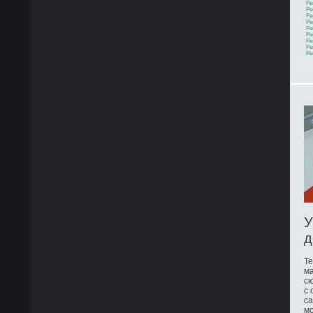
Ре
Ре
Ре
Ре
Ре
Ре
Ре
Ре
Ре
У
д
Те
ма
сю
с 
са
мо