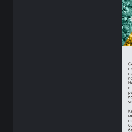
С
п
п
п
Н
в
р
п
у
К
м
п
б
б