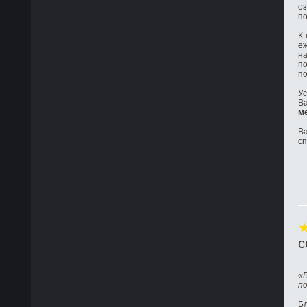
оз
по
К 
е
на
по
по
Ус
Ва
м
Ва
с
с
«
п
Бл