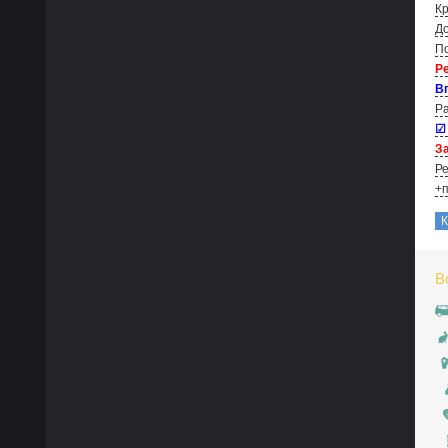
Кр
До
По
Р
В
Ра
☑
За
Ре
+п
В