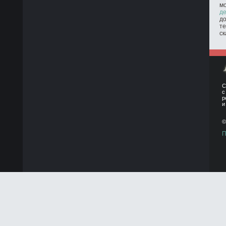
м
де
до
те
ск
С
с
р
и
©
П