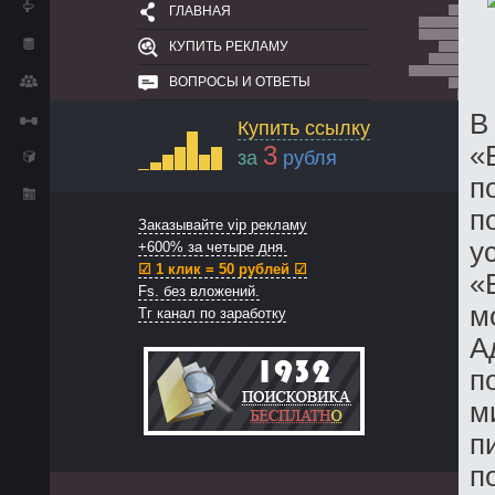
ГЛАВНАЯ
КУПИТЬ РЕКЛАМУ
ВОПРОСЫ И ОТВЕТЫ
В
Купить ссылку
3
«
за
рубля
п
п
Заказывайте vip рекламу
у
+600% за четыре дня.
☑ 1 клик = 50 рублей ☑
«
Fs. без вложений.
м
Тг канал по заработку
А
п
м
п
п