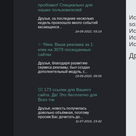
пробовал! Специально для
наших пользователей
Ис
Друзья, за последние несколько
недель произошло много событий
so
касающихся...
Ис
24-09-2022, 03:14
Ис
Ис
✨ !New. Ваша реклама за 1
клик на 3079 посещаемых
сайтах
Д
Друзья, благодаря развитию
сервиса рекламы, был создан
дополнительный модуль, с...
19-09-2020, 09:05
👍🏻 173 ссылки для Вашего
сайта. Да! Это бесплатно для
Всех тчк
Друзья, новость получилась
довольно объёмная, поэтому
просим Вас дочитать до...
11-07-2019, 23:42