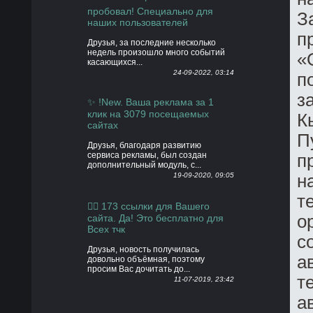
пробовал! Специально для
З
наших пользователей
п
Друзья, за последние несколько
недель произошло много событий
«
касающихся...
24-09-2022, 03:14
п
з
✨ !New. Ваша реклама за 1
клик на 3079 посещаемых
К
сайтах
П
Друзья, благодаря развитию
сервиса рекламы, был создан
п
дополнительный модуль, с...
н
19-09-2020, 09:05
т
👍🏻 173 ссылки для Вашего
о
сайта. Да! Это бесплатно для
Всех тчк
с
Друзья, новость получилась
а
довольно объёмная, поэтому
просим Вас дочитать до...
т
11-07-2019, 23:42
а