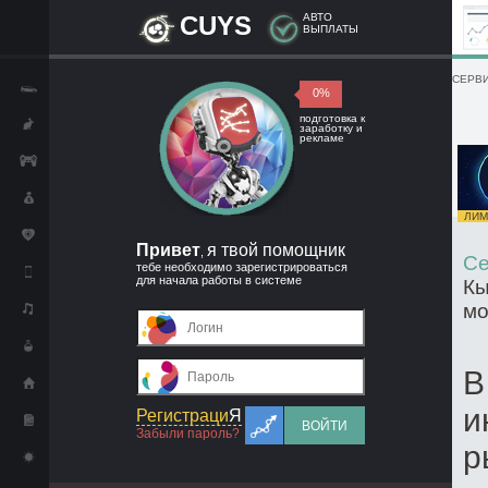
CUYS
АВТО
ВЫПЛАТЫ
СЕРВИ
0%
подготовка к
заработку и
рекламе
ЛИМИ
Привет
я твой помощник
,
Се
тебе необходимо зарегистрироваться
для начала работы в системе
Кы
мо
В
и
Регистраци
Я
ВОЙТИ
Забыли пароль?
р