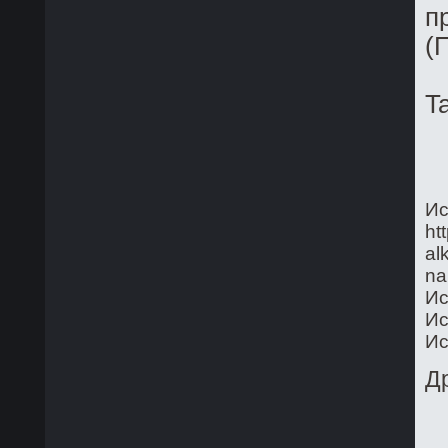
п
(
T
Ис
ht
al
na
Ис
Ис
Ис
Д