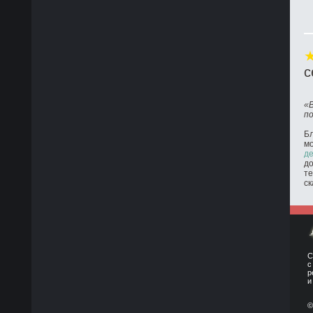
с
«
п
Бл
м
де
до
те
ск
С
с
р
и
©