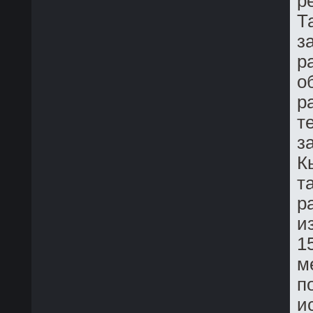
р
Т
з
р
о
р
т
з
К
т
р
и
1
м
п
и