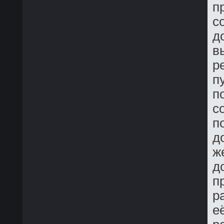
п
с
д
в
р
п
п
с
п
д
ж
д
п
р
е