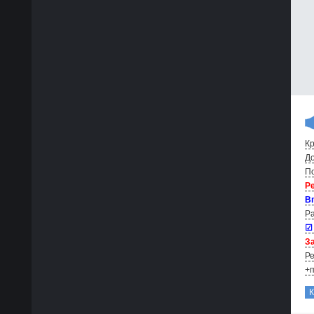
Кр
До
По
Р
В
Ра
☑
За
Ре
+п