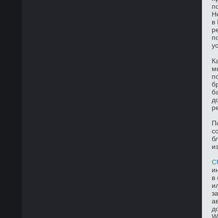
п
Н
в
р
п
у
К
м
п
б
б
д
р
П
с
б
и
C
и
в
и
з
а
д
W