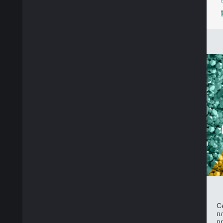
С
п
п