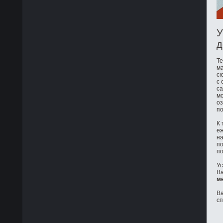
У
д
Те
ма
сю
с 
са
мо
оз
по
К 
е
на
по
по
Ус
Ва
м
Ва
с