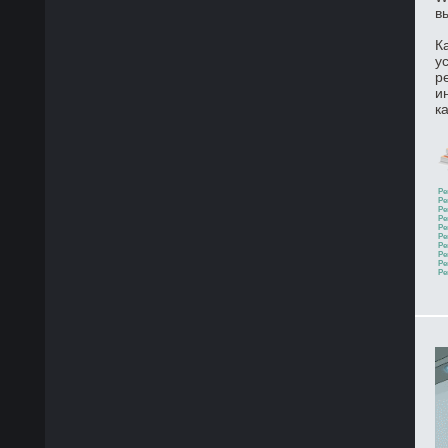
в
К
у
р
и
к
Ре
Ре
Ре
Ре
Ре
Ре
Ре
Ре
Ре
Ре