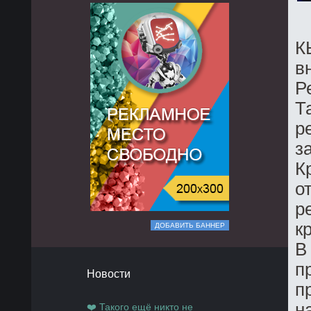
К
в
Р
Т
р
з
К
о
р
к
ДОБАВИТЬ БАННЕР
В
п
Новости
п
н
❤️ Такого ещё никто не