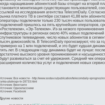
когда наращивание абонентской базы отходит на второй пл
становится монетизация существующих пользователей, со
ссылкой на исследования агентства TelecomDaily. Согласн
рынка платного ТВ в сентябре составил 41,88 млн абонентов
операторы подключили только 230 тысяч новых пользовате
подключений пришлось на пять крупнейших операторов, ср
«Ростелеком», «Эр-Телеком». Из-за низкого проникновения
инфраструктуры в регионах около 40% новых подключений 
спутниковое телевидение, число новых абонентов в сегмен
тысяч домохозяйств. В TelecomDaily прогнозируют, что за г
примерно на 1 млн подключений, и это будет худшая динам
пять лет. В следующем году динамика будет не лучше: после
достаточно высокого уровня проникновения и насыщенност
будут развиваться за счет её удержания. Средний чек опер
расширения количества услуг и подключения новых сервисо
Источник: Все новости - http://www.sostav.ru/publication/telecomdaily-sprognozir
rynka-platnogo-tv-28733.html
Источник: Вконтакте
Источник: Одноклассники
Источник: Facebook
Другие новости