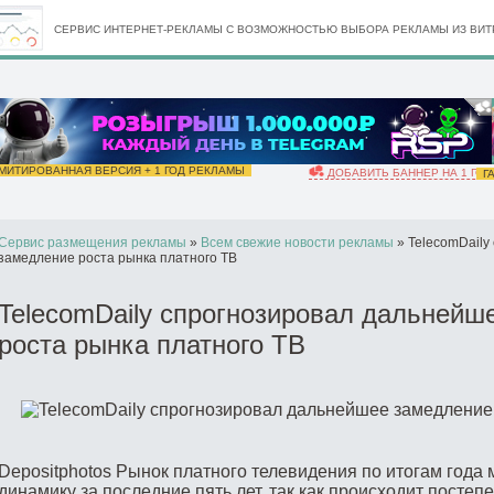
СЕРВИС ИНТЕРНЕТ-РЕКЛАМЫ С ВОЗМОЖНОСТЬЮ ВЫБОРА РЕКЛАМЫ ИЗ ВИТР
ИТИРОВАННАЯ ВЕРСИЯ + 1 ГОД РЕКЛАМЫ
ДОБАВИТЬ БАННЕР НА 1 ГОД
ГА
Сервис размещения рекламы
»
Всем свежие новости рекламы
» TelecomDaily
замедление роста рынка платного ТВ
TelecomDaily спрогнозировал дальнейш
роста рынка платного ТВ
Depositphotos Рынок платного телевидения по итогам года
динамику за последние пять лет, так как происходит постеп