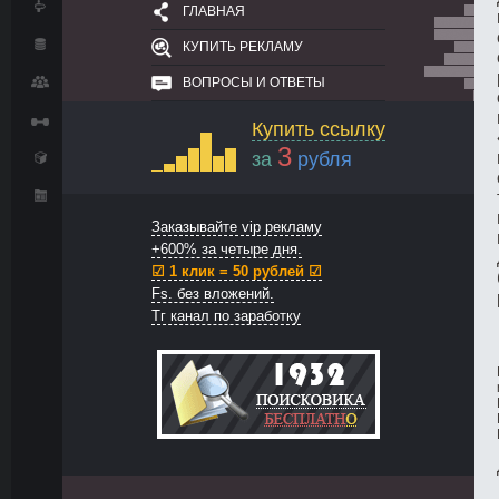
ГЛАВНАЯ
КУПИТЬ РЕКЛАМУ
ВОПРОСЫ И ОТВЕТЫ
Купить ссылку
3
за
рубля
Заказывайте vip рекламу
+600% за четыре дня.
☑ 1 клик = 50 рублей ☑
Fs. без вложений.
Тг канал по заработку