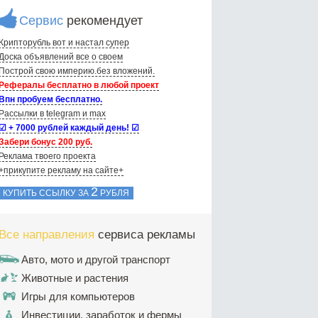
Сервис
рекомендует
Крипторубль вот и настал супер
Доска объявлений вce о своем
Построй свою империю.без вложений.
Рефералы бесплатно в любой проект
Впн пробуем бесплатно.
Рассылки в telegram и max
☑ + 7000 рублей каждый день! ☑
Забери бонус 200 руб.
Реклама твоего проекта
+прикупите рекламу на сайте+
2
КУПИТЬ ССЫЛКУ ЗА
РУБЛЯ
Все направления
сервиса рекламы
Авто, мото и другой транспорт
Животные и растения
Игры для компьютеров
Инвестиции, заработок и фермы