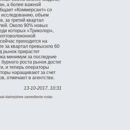
ан, а более важной
общает «Коммерсант» со
о исследованию, объем
, за третий квартал
лей. Около 90% новых
еди которых «Триколор»,
 оптоволоконной
сейчас приходится на
те за квартал превысило 60
од рынок прирастет
ика минимум за последние
 бурного роста рынок достиг
и, и теперь операторы
аторы наращивают за счет
в, отмечают в агентстве.
13-10-2017, 10:31
oval-dalnejshee-zamedlenie-rosta-