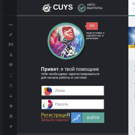
CUYS
АВТО
ВЫПЛАТЫ
0%
подготовка к
заработку и
рекламе
ЛИМ
Привет
я твой помощник
,
тебе необходимо зарегистрироваться
для начала работы в системе
Регистраци
Я
ВОЙТИ
Забыли пароль?