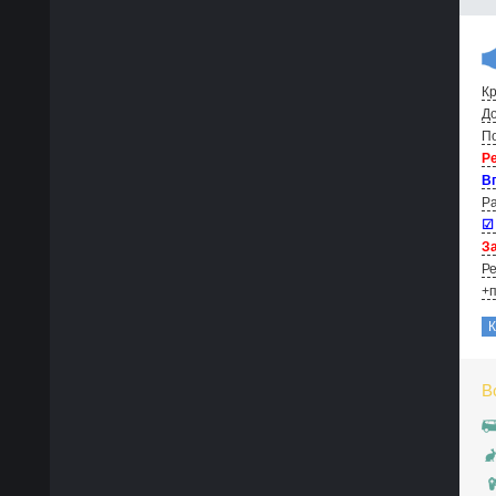
Кр
До
По
Р
В
Ра
☑
За
Ре
+п
В