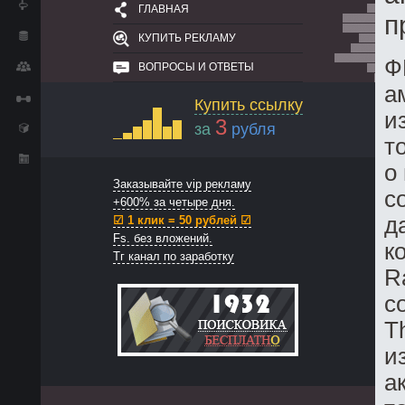
ГЛАВНАЯ
п
КУПИТЬ РЕКЛАМУ
Ф
ВОПРОСЫ И ОТВЕТЫ
а
Купить ссылку
и
3
за
рубля
т
о
Заказывайте vip рекламу
с
+600% за четыре дня.
д
☑ 1 клик = 50 рублей ☑
Fs. без вложений.
к
Тг канал по заработку
R
с
T
и
а