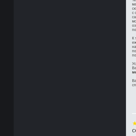
Те
ма
сю
с 
са
мо
оз
по
К 
е
на
по
по
Ус
Ва
м
Ва
с
с