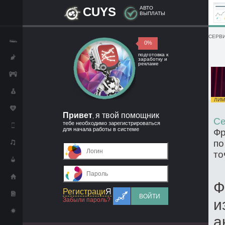
CUYS
АВТО
ВЫПЛАТЫ
СЕРВИ
0%
подготовка к
заработку и
рекламе
ЛИМИ
Привет
я твой помощник
,
Се
тебе необходимо зарегистрироваться
для начала работы в системе
Фр
по
то
Ф
Регистраци
Я
ВОЙТИ
Забыли пароль?
и
а