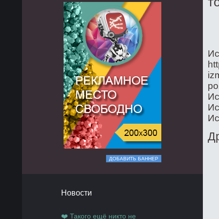
т
Ис
ht
iz
po
Ис
Ис
Ис
Д
ДОБАВИТЬ БАННЕР
Новости
❤️ Такого ещё никто не