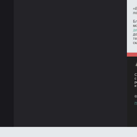
«
п
Бл
м
де
до
те
ск
С
с
р
и
©
П