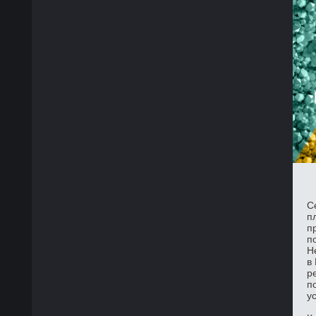
С
п
п
п
Н
в
р
п
у