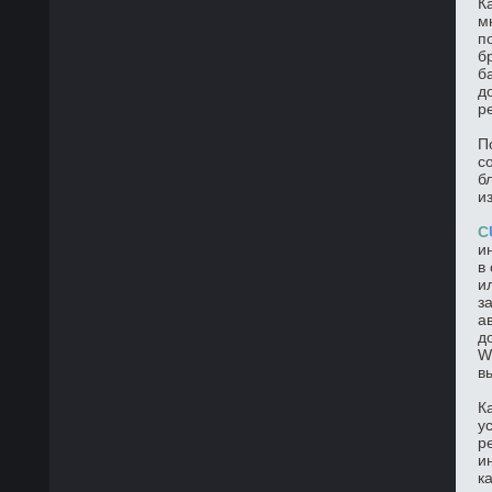
К
м
п
б
б
д
р
П
с
б
и
C
и
в
и
з
а
д
W
в
К
у
р
и
к